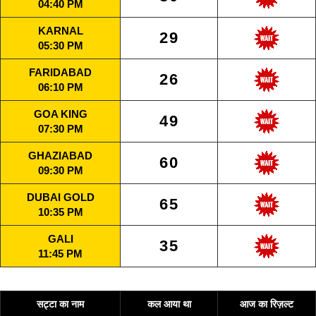
04:40 PM
KARNAL
29
05:30 PM
FARIDABAD
26
06:10 PM
GOA KING
49
07:30 PM
GHAZIABAD
60
09:30 PM
DUBAI GOLD
65
10:35 PM
GALI
35
11:45 PM
सट्टा का नाम
कल आया था
आज का रिज़ल्ट