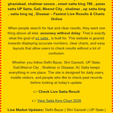
A1 Satta – India’s No.1 Satta
King Live Result Website (2026)
Delhi Bazar, Shri Ganesh,Monu Taj , Faridabad ,
ghaziabad, shalimar savera , smart satta king 786 , paras
satta UP Satta, Gali, Meerut City , shalimar , up satta king
, satta king taj , Disawar – Fastest Live Results & Charts
Online
When people search for fast and clear results, they want one
thing above all else:
accuracy without delay
. That is exactly
what the goal of
a1 satta
, is built for. This website is geared
towards displaying accurate numbers, clear charts, and easy
layouts that allow users to check results without a lot of
confusion.
Whether you follow Delhi Bazar, Shri Ganesh, UP State,
Gali,Meerut City , Shalimar or Disawar, A1 Satta keeps
everything in one place. The site is designed for daily users,
mobile visitors, and people who like to check past records