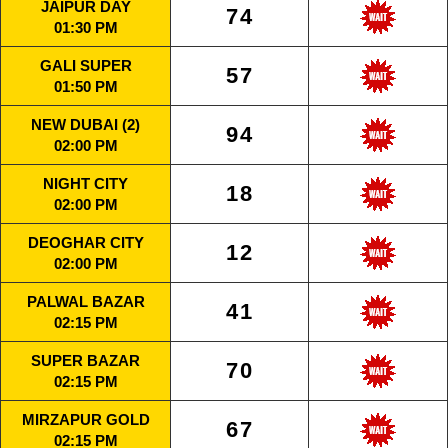
JAIPUR DAY
74
01:30 PM
GALI SUPER
57
01:50 PM
NEW DUBAI (2)
94
02:00 PM
NIGHT CITY
18
02:00 PM
DEOGHAR CITY
12
02:00 PM
PALWAL BAZAR
41
02:15 PM
SUPER BAZAR
70
02:15 PM
MIRZAPUR GOLD
67
02:15 PM