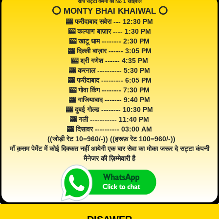
सीधे सट्टा कंपनी का No 1 खाईवाल
⭕️ MONTY BHAI KHAIWAL ⭕️
🎰 फरीदाबाद सवेरा --- 12:30 PM
🎰 कल्याण बाज़ार ---- 1:30 PM
🎰 खाटू धाम -------- 2:30 PM
🎰 दिल्ली बाज़ार ------ 3:05 PM
🎰 श्री गणेश ------ 4:35 PM
🎰 करनाल ---------- 5:30 PM
🎰 फरीदाबाद --------- 6:05 PM
🎰 गोवा किंग -------- 7:30 PM
🎰 गाजियाबाद ------- 9:40 PM
🎰 दुबई गोल्ड -------- 10:30 PM
🎰 गली ----------- 11:40 PM
🎰 दिसावर ---------- 03:00 AM
((जोड़ी रेट 10=960/-)) ((हरूफ़ रेट 100=960/-))
माँ क़सम पेमेंट में कोई दिक्कत नहीं आयेगी एक बार सेवा का मोका जरूर दे सट्टा कंपनी
मैनेजर की ज़िम्मेवारी है