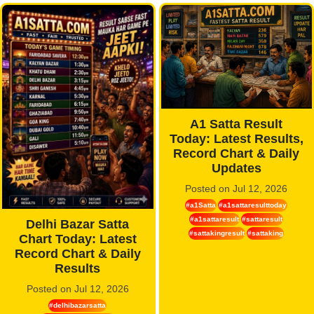
A1 Satta Result
Today: Latest Results,
Record Chart & Daily
Updates
Posted on Jul 12, 2026
#a1Satta
#a1sattaresulttoday
#a1sattaresult
#sattaresult
Delhi Bazar Satta
#sattakingresult
#sattaking
Chart Today: Latest
Record Chart & Daily
Results
Posted on Jul 12, 2026
#delhibazarsatta