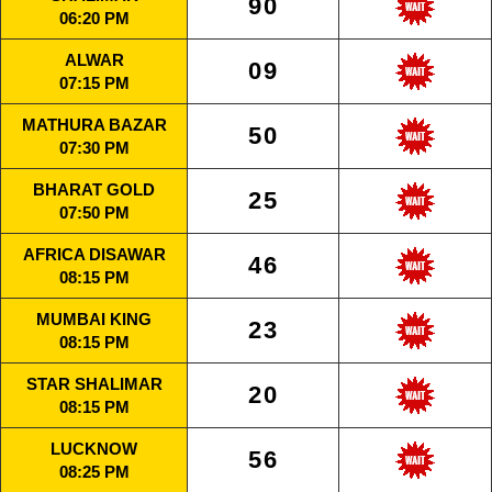
90
06:20 PM
ALWAR
09
07:15 PM
MATHURA BAZAR
50
07:30 PM
BHARAT GOLD
25
07:50 PM
AFRICA DISAWAR
46
08:15 PM
MUMBAI KING
23
08:15 PM
STAR SHALIMAR
20
08:15 PM
LUCKNOW
56
08:25 PM