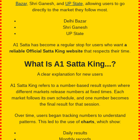
Visitors trust A1 Satta because:
Results are updated on time
Charts are easy to read
Pages work well on mobile
Dedicated sections are available for major markets like
Delhi
Bazar
, Shri Ganesh, and
UP State
, allowing users to go
directly to the market they follow most.
Delhi Bazar
Shri Ganesh
UP State
A1 Satta has become a regular stop for users who want
a
reliable Official Satta King website
that respects their time.
What Is A1 Satta King...?
A clear explanation for new users
A1 Satta King refers to a number-based result system where
different markets release numbers at fixed times. Each
market follows its own schedule, and one number becomes