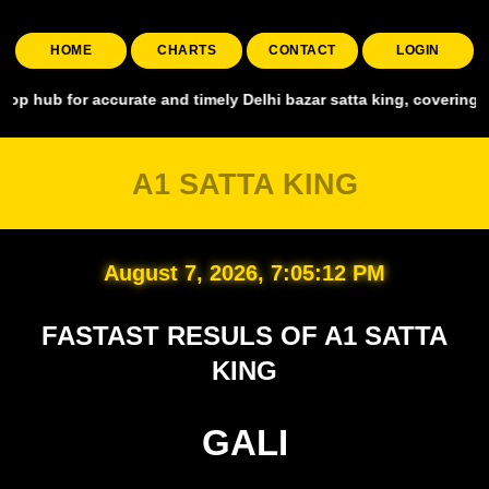
HOME
CHARTS
CONTACT
LOGIN
ccurate and timely Delhi bazar satta king, covering all major marke
A1 SATTA KING
August 7, 2026, 7:05:13 PM
FASTAST RESULS OF A1 SATTA
KING
GALI