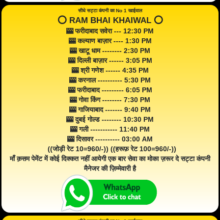
सीधे सट्टा कंपनी का No 1 खाईवाल
⭕️ RAM BHAI KHAIWAL ⭕️
🎰 फरीदाबाद सवेरा --- 12:30 PM
🎰 कल्याण बाज़ार ---- 1:30 PM
🎰 खाटू धाम -------- 2:30 PM
🎰 दिल्ली बाज़ार ------ 3:05 PM
🎰 श्री गणेश ------ 4:35 PM
🎰 करनाल ---------- 5:30 PM
🎰 फरीदाबाद --------- 6:05 PM
🎰 गोवा किंग -------- 7:30 PM
🎰 गाजियाबाद ------- 9:40 PM
🎰 दुबई गोल्ड -------- 10:30 PM
🎰 गली ----------- 11:40 PM
🎰 दिसावर ---------- 03:00 AM
((जोड़ी रेट 10=960/-)) ((हरूफ़ रेट 100=960/-))
माँ क़सम पेमेंट में कोई दिक्कत नहीं आयेगी एक बार सेवा का मोका ज़रूर दे सट्टा कंपनी
मैनेजर की ज़िम्मेवारी है