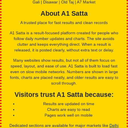
before looking at today’s update.
👉
Check Live Satta Result
👉
View Satta King Chart 2026
Live Market Updates:
Delhi Bazar | Shri Ganesh | UP State |
Gali | Disawar | Old Taj | A7 Market
About A1 Satta
A trusted place for fast results and clean records
A1 Satta is a result-focused platform created for people who
follow daily number updates and charts. The site avoids
clutter and keeps everything direct. When a result is
released, it is posted clearly, without extra text or delay.
Many websites show results, but not all of them focus on
speed, layout, and ease of use. A1 Satta is built to load fast
even on slow mobile networks. Numbers are shown in large
fonts, charts are placed neatly, and older results are easy to
scroll through.