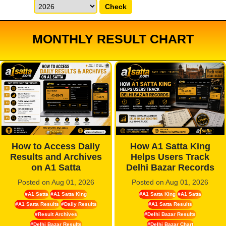
Check
MONTHLY RESULT CHART
How to Access Daily
How A1 Satta King
Results and Archives
Helps Users Track
on A1 Satta
Delhi Bazar Records
Posted on Aug 01, 2026
Posted on Aug 01, 2026
#A1 Satta
#A1 Satta King
#A1 Satta King
#A1 Satta
#A1 Satta Results
#Daily Results
#A1 Satta Results
#Result Archives
#Delhi Bazar Results
#Delhi Bazar Results
#Delhi Bazar Chart