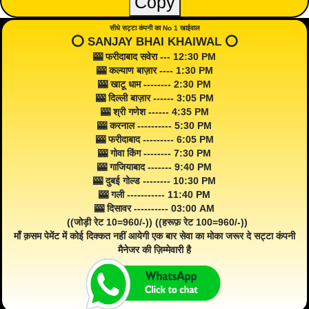
Copy
सीधे सट्टा कंपनी का No 1 खाईवाल
⭕️ SANJAY BHAI KHAIWAL ⭕️
🎰 फरीदाबाद सवेरा --- 12:30 PM
🎰 कल्याण बाज़ार ---- 1:30 PM
🎰 खाटू धाम -------- 2:30 PM
🎰 दिल्ली बाज़ार ------ 3:05 PM
🎰 श्री गणेश ------ 4:35 PM
🎰 करनाल ---------- 5:30 PM
🎰 फरीदाबाद --------- 6:05 PM
🎰 गोवा किंग -------- 7:30 PM
🎰 गाजियाबाद ------- 9:40 PM
🎰 दुबई गोल्ड -------- 10:30 PM
🎰 गली ----------- 11:40 PM
🎰 दिसावर ---------- 03:00 AM
((जोड़ी रेट 10=960/-)) ((हरूफ़ रेट 100=960/-))
माँ क़सम पेमेंट में कोई दिक्कत नहीं आयेगी एक बार सेवा का मोका जरूर दे सट्टा कंपनी
मैनेजर की ज़िम्मेवारी है