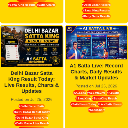
#Satta King Results
#Satta Charts
#Delhi Bazar Record
#Satta King Results
#Daily Satta Results
A1 Satta Live: Record
Charts, Daily Results
Delhi Bazar Satta
& Market Updates
King Result Today:
Live Results, Charts &
Posted on Jul 25, 2026
Updates
#A1Satta
#A1SattaLive
#A1Satta
#SattaKing
#SattaKing Result
Posted on Jul 25, 2026
#SattaResultToday
#LiveSatta Result
#Delhi Bazar Satta
#SattaChart
#Delhi Bazar Result Today
#Delhi Bazar Satta King
#Delhi Bazar Live Result