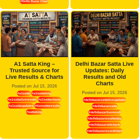
#Delhi Bazar Chart
A1 Satta King –
Delhi Bazar Satta Live
Trusted Source for
Updates: Daily
Live Results & Charts
Results and Old
Charts
Posted on Jul 15, 2026
Posted on Jul 15, 2026
#a1satta
#a1sattaking
#a1sattaliveresults
#a1sattacharts
#delhibazarsattaliveupdates
#a1sattaupdates
#livesattaresults
#delhibazarsatta
#sattaking
#delhibazarliveresult
#delhibazarresulttoday
#delhibazaroldcharts
#delhibazarrecordchart