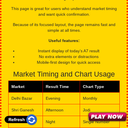
A7 Satta King Result
Only today’s result, nothing extra
A7 Satta King Result page is designed for users who want a
fast and direct check
. It removes charts, old records, and
additional text, showing only the latest result.
This page is great for users who understand market timing
and want quick confirmation.
Because of its focused layout, the page remains fast and
simple at all times.
Useful features:
Instant display of today’s A7 result
No extra elements or distractions
Mobile-first design for quick access
Market Timing and Chart Usage
Market
Result Time
Chart Type