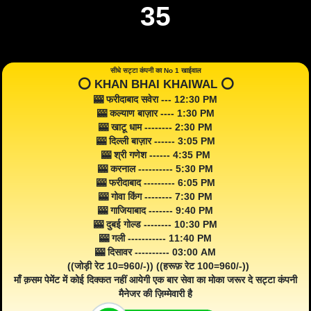
35
सीधे सट्टा कंपनी का No 1 खाईवाल
⭕️ KHAN BHAI KHAIWAL ⭕️
🎰 फरीदाबाद सवेरा --- 12:30 PM
🎰 कल्याण बाज़ार ---- 1:30 PM
🎰 खाटू धाम -------- 2:30 PM
🎰 दिल्ली बाज़ार ------ 3:05 PM
🎰 श्री गणेश ------ 4:35 PM
🎰 करनाल ---------- 5:30 PM
🎰 फरीदाबाद --------- 6:05 PM
🎰 गोवा किंग -------- 7:30 PM
🎰 गाजियाबाद ------- 9:40 PM
🎰 दुबई गोल्ड -------- 10:30 PM
🎰 गली ----------- 11:40 PM
🎰 दिसावर ---------- 03:00 AM
((जोड़ी रेट 10=960/-)) ((हरूफ़ रेट 100=960/-))
माँ क़सम पेमेंट में कोई दिक्कत नहीं आयेगी एक बार सेवा का मोका जरूर दे सट्टा कंपनी
मैनेजर की ज़िम्मेवारी है