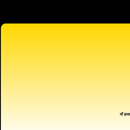
माँ क़स