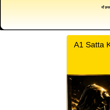
माँ क़स
A1 Satta K