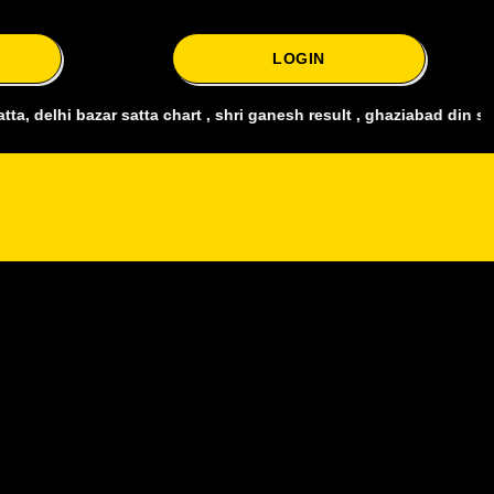
LOGIN
 satta chart , shri ganesh result , ghaziabad din satta , bharat sat