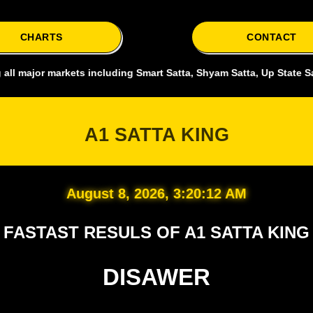
CHARTS
CONTACT
ets including Smart Satta, Shyam Satta, Up State Satta, delhi bazar
A1 SATTA KING
August 8, 2026, 3:20:14 AM
FASTAST RESULS OF A1 SATTA KING
DISAWER