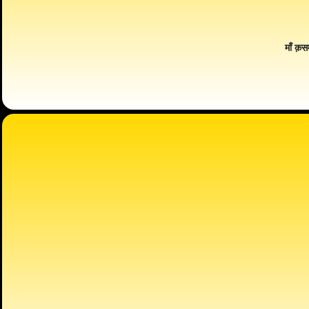
माँ क़स