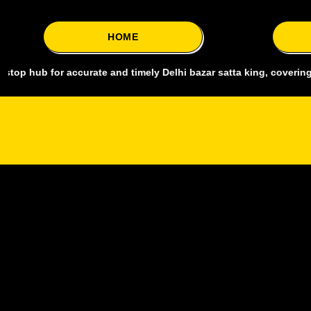
HOME
 accurate and timely Delhi bazar satta king, covering all major mark