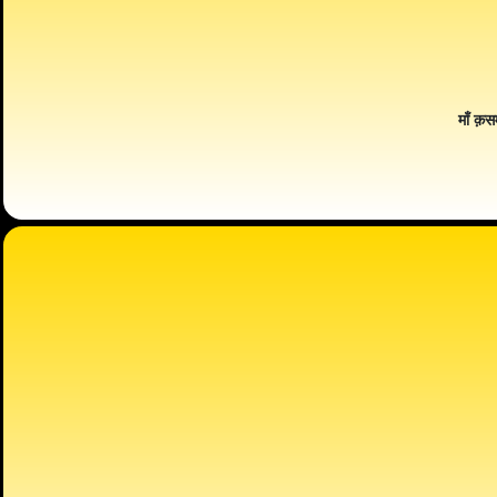
माँ क़स