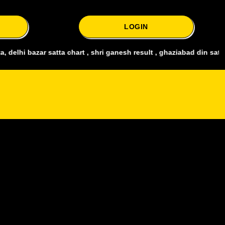
LOGIN
satta chart , shri ganesh result , ghaziabad din satta , bharat satt