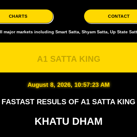
CHARTS
CONTACT
ets including Smart Satta, Shyam Satta, Up State Satta, delhi bazar 
A1 SATTA KING
August 8, 2026, 10:57:24 AM
FASTAST RESULS OF A1 SATTA KING
KHATU DHAM