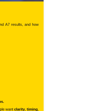
nd A7 results, and how 
ps.
ple want 
clarity
, 
timing
, 