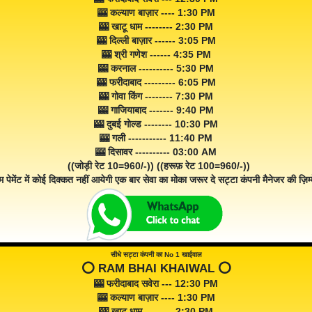
🎰 कल्याण बाज़ार ---- 1:30 PM
🎰 खाटू धाम -------- 2:30 PM
🎰 दिल्ली बाज़ार ------ 3:05 PM
🎰 श्री गणेश ------ 4:35 PM
🎰 करनाल ---------- 5:30 PM
🎰 फरीदाबाद --------- 6:05 PM
🎰 गोवा किंग -------- 7:30 PM
🎰 गाजियाबाद ------- 9:40 PM
🎰 दुबई गोल्ड -------- 10:30 PM
🎰 गली ----------- 11:40 PM
🎰 दिसावर ---------- 03:00 AM
((जोड़ी रेट 10=960/-)) ((हरूफ़ रेट 100=960/-))
म पेमेंट में कोई दिक्कत नहीं आयेगी एक बार सेवा का मोका जरूर दे सट्टा कंपनी मैनेजर की ज़िम्म
सीधे सट्टा कंपनी का No 1 खाईवाल
⭕️ RAM BHAI KHAIWAL ⭕️
🎰 फरीदाबाद सवेरा --- 12:30 PM
🎰 कल्याण बाज़ार ---- 1:30 PM
🎰 खाटू धाम -------- 2:30 PM