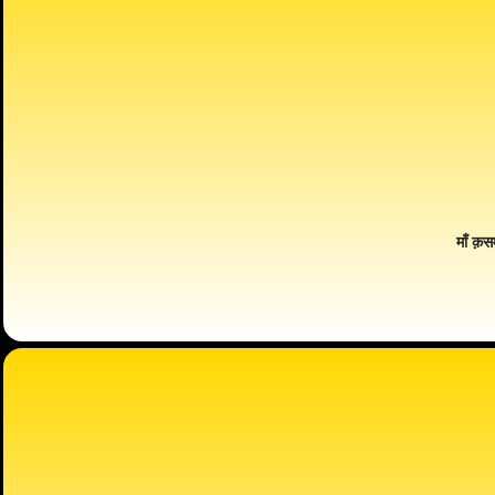
माँ क़स