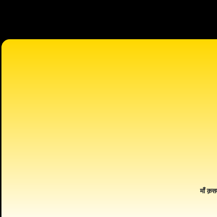
माँ क़स