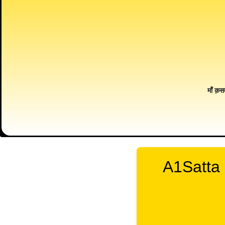
माँ क़स
A1Satta 