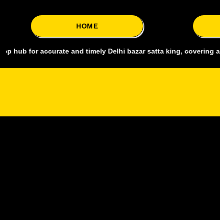
HOME
accurate and timely Delhi bazar satta king, covering all major mark