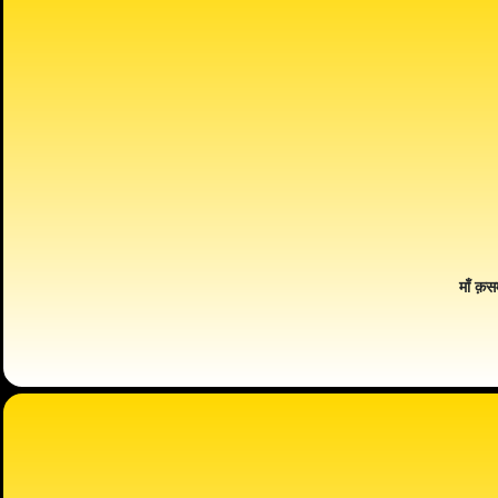
माँ क़स