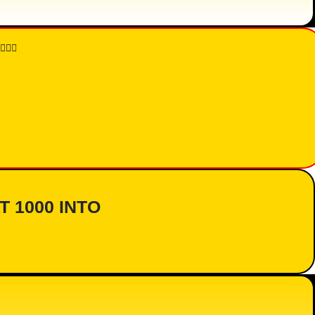
👇🏾
AT 1000 INTO