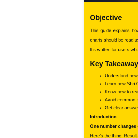
Objective
This guide explains ho
charts should be read us
It’s written for users 
Key Takeawa
Understand how
Learn how Shri G
Know how to rea
Avoid common mi
Get clear answe
Introduction
One number changes ev
Here’s the thing. Resul