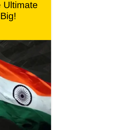
 Ultimate
Big!