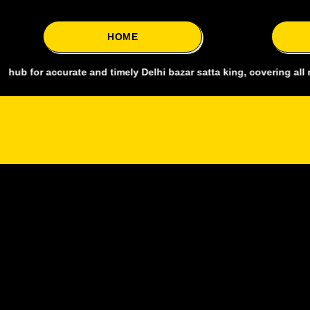
HOME
ccurate and timely Delhi bazar satta king, covering all major market