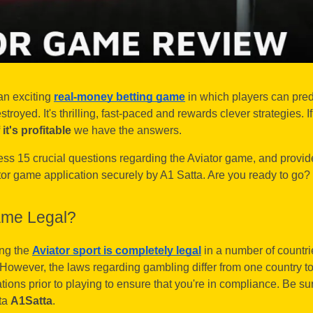
an exciting
real-money betting game
in which players can pred
estroyed. It's thrilling, fast-paced and rewards clever strategies. I
f it's profitable
we have the answers.
dress 15 crucial questions regarding the Aviator game, and provi
r game application securely by A1 Satta. Are you ready to go? L
Game Legal?
ying the
Aviator sport is completely legal
in a number of countr
 However, the laws regarding gambling differ from one country t
tions prior to playing to ensure that you're in compliance. Be su
ta
A1Satta
.