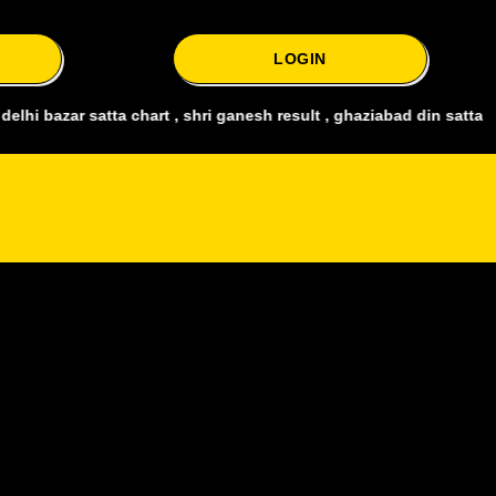
LOGIN
atta chart , shri ganesh result , ghaziabad din satta , bharat satta