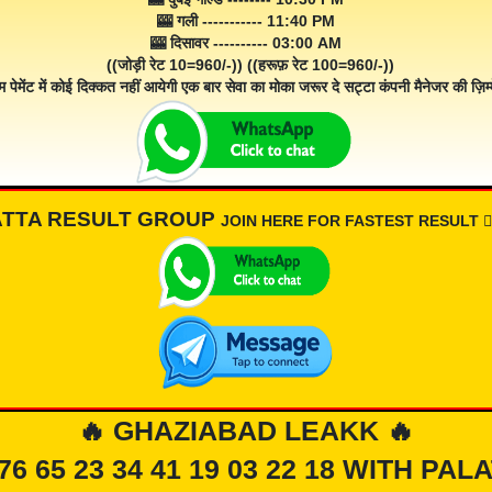
🎰 गली ----------- 11:40 PM
🎰 दिसावर ---------- 03:00 AM
((जोड़ी रेट 10=960/-)) ((हरूफ़ रेट 100=960/-))
म पेमेंट में कोई दिक्कत नहीं आयेगी एक बार सेवा का मोका जरूर दे सट्टा कंपनी मैनेजर की ज़िम्म
ATTA RESULT GROUP
JOIN HERE FOR FASTEST RESULT 👇🏾
🔥 GHAZIABAD LEAKK 🔥
 76 65 23 34 41 19 03 22 18 WITH PAL