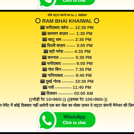
सीधे सट्टा कंपनी का No 1 खाईवाल
⭕️ RAM BHAI KHAIWAL ⭕️
🎰 फरीदाबाद सवेरा --- 12:30 PM
🎰 कल्याण बाज़ार ---- 1:30 PM
🎰 खाटू धाम -------- 2:30 PM
🎰 दिल्ली बाज़ार ------ 3:05 PM
🎰 श्री गणेश ------ 4:35 PM
🎰 करनाल ---------- 5:30 PM
🎰 फरीदाबाद --------- 6:05 PM
🎰 गोवा किंग -------- 7:30 PM
🎰 गाजियाबाद ------- 9:40 PM
🎰 दुबई गोल्ड -------- 10:30 PM
🎰 गली ----------- 11:40 PM
🎰 दिसावर ---------- 03:00 AM
((जोड़ी रेट 10=960/-)) ((हरूफ़ रेट 100=960/-))
म पेमेंट में कोई दिक्कत नहीं आयेगी एक बार सेवा का मोका ज़रूर दे सट्टा कंपनी मैनेजर की ज़िम्म