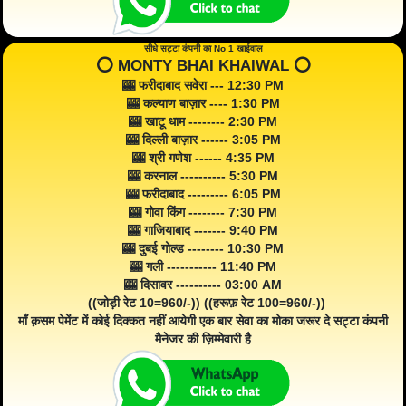
सीधे सट्टा कंपनी का No 1 खाईवाल
⭕️ MONTY BHAI KHAIWAL ⭕️
🎰 फरीदाबाद सवेरा --- 12:30 PM
🎰 कल्याण बाज़ार ---- 1:30 PM
🎰 खाटू धाम -------- 2:30 PM
🎰 दिल्ली बाज़ार ------ 3:05 PM
🎰 श्री गणेश ------ 4:35 PM
🎰 करनाल ---------- 5:30 PM
🎰 फरीदाबाद --------- 6:05 PM
🎰 गोवा किंग -------- 7:30 PM
🎰 गाजियाबाद ------- 9:40 PM
🎰 दुबई गोल्ड -------- 10:30 PM
🎰 गली ----------- 11:40 PM
🎰 दिसावर ---------- 03:00 AM
((जोड़ी रेट 10=960/-)) ((हरूफ़ रेट 100=960/-))
माँ क़सम पेमेंट में कोई दिक्कत नहीं आयेगी एक बार सेवा का मोका जरूर दे सट्टा कंपनी
मैनेजर की ज़िम्मेवारी है