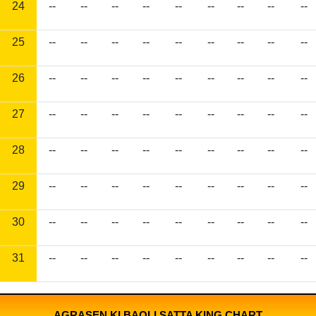
24
--
--
--
--
--
--
--
--
--
25
--
--
--
--
--
--
--
--
--
26
--
--
--
--
--
--
--
--
--
27
--
--
--
--
--
--
--
--
--
28
--
--
--
--
--
--
--
--
--
29
--
--
--
--
--
--
--
--
--
30
--
--
--
--
--
--
--
--
--
31
--
--
--
--
--
--
--
--
--
AGRASEN KI BAOLI SATTA KING CHART