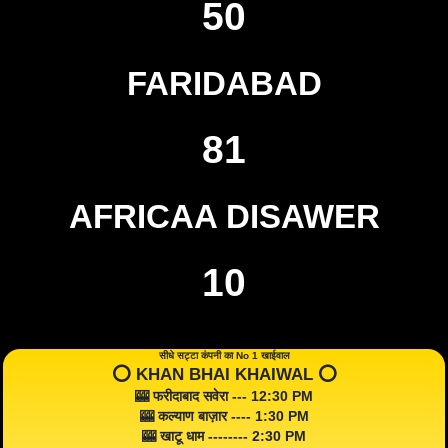
50
FARIDABAD
81
AFRICAA DISAWER
10
सीधे सट्टा कंपनी का No 1 खाईवाल
⭕️ KHAN BHAI KHAIWAL ⭕️
🎰 फरीदाबाद सवेरा --- 12:30 PM
🎰 कल्याण बाज़ार ---- 1:30 PM
🎰 खाटू धाम -------- 2:30 PM