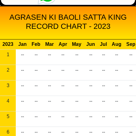
AGRASEN KI BAOLI SATTA KING
RECORD CHART - 2023
2023
Jan
Feb
Mar
Apr
May
Jun
Jul
Aug
Sep
1
--
--
--
--
--
--
--
--
--
2
--
--
--
--
--
--
--
--
--
3
--
--
--
--
--
--
--
--
--
4
--
--
--
--
--
--
--
--
--
5
--
--
--
--
--
--
--
--
--
6
--
--
--
--
--
--
--
--
--