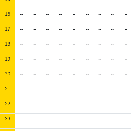
16
--
--
--
--
--
--
--
--
--
17
--
--
--
--
--
--
--
--
--
18
--
--
--
--
--
--
--
--
--
19
--
--
--
--
--
--
--
--
--
20
--
--
--
--
--
--
--
--
--
21
--
--
--
--
--
--
--
--
--
22
--
--
--
--
--
--
--
--
--
23
--
--
--
--
--
--
--
--
--