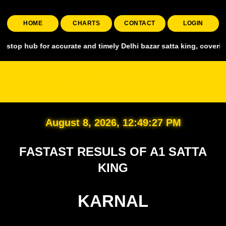
HOME
CHARTS
CONTACT
LOGIN
for accurate and timely Delhi bazar satta king, covering all major m
A1 SATTA KING
August 8, 2026, 12:49:28 PM
FASTAST RESULS OF A1 SATTA
KING
KARNAL