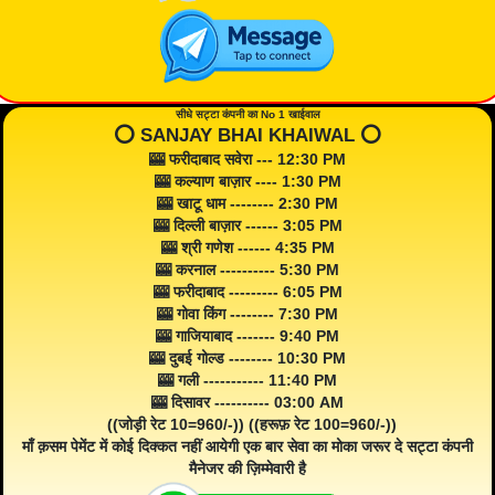
सीधे सट्टा कंपनी का No 1 खाईवाल
⭕️ SANJAY BHAI KHAIWAL ⭕️
🎰 फरीदाबाद सवेरा --- 12:30 PM
🎰 कल्याण बाज़ार ---- 1:30 PM
🎰 खाटू धाम -------- 2:30 PM
🎰 दिल्ली बाज़ार ------ 3:05 PM
🎰 श्री गणेश ------ 4:35 PM
🎰 करनाल ---------- 5:30 PM
🎰 फरीदाबाद --------- 6:05 PM
🎰 गोवा किंग -------- 7:30 PM
🎰 गाजियाबाद ------- 9:40 PM
🎰 दुबई गोल्ड -------- 10:30 PM
🎰 गली ----------- 11:40 PM
🎰 दिसावर ---------- 03:00 AM
((जोड़ी रेट 10=960/-)) ((हरूफ़ रेट 100=960/-))
माँ क़सम पेमेंट में कोई दिक्कत नहीं आयेगी एक बार सेवा का मोका जरूर दे सट्टा कंपनी
मैनेजर की ज़िम्मेवारी है