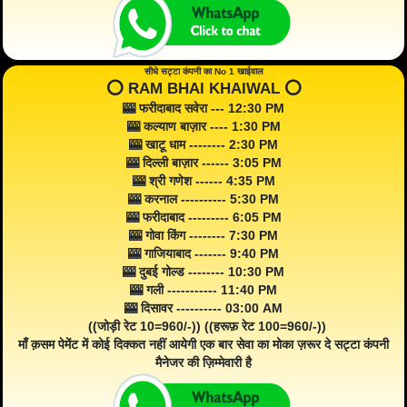
सीधे सट्टा कंपनी का No 1 खाईवाल
⭕️ RAM BHAI KHAIWAL ⭕️
🎰 फरीदाबाद सवेरा --- 12:30 PM
🎰 कल्याण बाज़ार ---- 1:30 PM
🎰 खाटू धाम -------- 2:30 PM
🎰 दिल्ली बाज़ार ------ 3:05 PM
🎰 श्री गणेश ------ 4:35 PM
🎰 करनाल ---------- 5:30 PM
🎰 फरीदाबाद --------- 6:05 PM
🎰 गोवा किंग -------- 7:30 PM
🎰 गाजियाबाद ------- 9:40 PM
🎰 दुबई गोल्ड -------- 10:30 PM
🎰 गली ----------- 11:40 PM
🎰 दिसावर ---------- 03:00 AM
((जोड़ी रेट 10=960/-)) ((हरूफ़ रेट 100=960/-))
माँ क़सम पेमेंट में कोई दिक्कत नहीं आयेगी एक बार सेवा का मोका ज़रूर दे सट्टा कंपनी
मैनेजर की ज़िम्मेवारी है