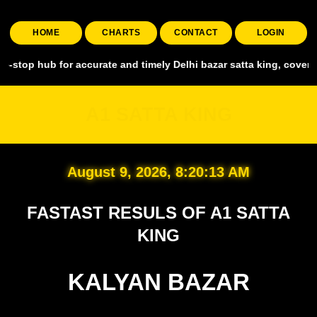
HOME
CHARTS
CONTACT
LOGIN
 for accurate and timely Delhi bazar satta king, covering all major 
A1 SATTA KING
August 9, 2026, 8:20:14 AM
FASTAST RESULS OF A1 SATTA
KING
KALYAN BAZAR