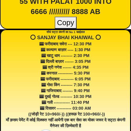
55 WITH PALAT 1000 INTO
6666 ////////// 8888 AB
Copy
सीधे सट्टा कंपनी का No 1 खाईवाल
⭕️ SANJAY BHAI KHAIWAL ⭕️
🎰 फरीदाबाद सवेरा --- 12:30 PM
🎰 कल्याण बाज़ार ---- 1:30 PM
🎰 खाटू धाम -------- 2:30 PM
🎰 दिल्ली बाज़ार ------ 3:05 PM
🎰 श्री गणेश ------ 4:35 PM
🎰 करनाल ---------- 5:30 PM
🎰 फरीदाबाद --------- 6:05 PM
🎰 गोवा किंग -------- 7:30 PM
🎰 गाजियाबाद ------- 9:40 PM
🎰 दुबई गोल्ड -------- 10:30 PM
🎰 गली ----------- 11:40 PM
🎰 दिसावर ---------- 03:00 AM
((जोड़ी रेट 10=960/-)) ((हरूफ़ रेट 100=960/-))
माँ क़सम पेमेंट में कोई दिक्कत नहीं आयेगी एक बार सेवा का मोका जरूर दे सट्टा कंपनी
मैनेजर की ज़िम्मेवारी है