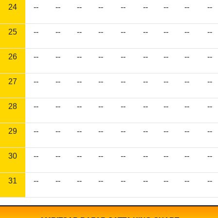
24
--
--
--
--
--
--
--
--
--
25
--
--
--
--
--
--
--
--
--
26
--
--
--
--
--
--
--
--
--
27
--
--
--
--
--
--
--
--
--
28
--
--
--
--
--
--
--
--
--
29
--
--
--
--
--
--
--
--
--
30
--
--
--
--
--
--
--
--
--
31
--
--
--
--
--
--
--
--
--