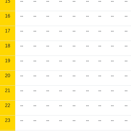
15
--
--
--
--
--
--
--
--
--
16
--
--
--
--
--
--
--
--
--
17
--
--
--
--
--
--
--
--
--
18
--
--
--
--
--
--
--
--
--
19
--
--
--
--
--
--
--
--
--
20
--
--
--
--
--
--
--
--
--
21
--
--
--
--
--
--
--
--
--
22
--
--
--
--
--
--
--
--
--
23
--
--
--
--
--
--
--
--
--