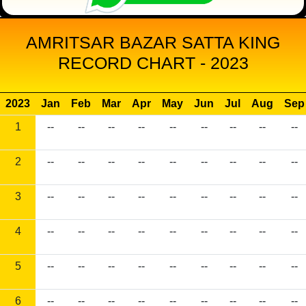
AMRITSAR BAZAR SATTA KING
RECORD CHART - 2023
2023
Jan
Feb
Mar
Apr
May
Jun
Jul
Aug
Sep
1
--
--
--
--
--
--
--
--
--
2
--
--
--
--
--
--
--
--
--
3
--
--
--
--
--
--
--
--
--
4
--
--
--
--
--
--
--
--
--
5
--
--
--
--
--
--
--
--
--
6
--
--
--
--
--
--
--
--
--