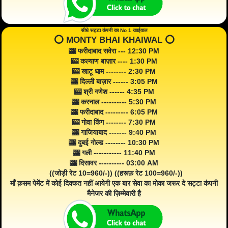
सीधे सट्टा कंपनी का No 1 खाईवाल
⭕️ MONTY BHAI KHAIWAL ⭕️
🎰 फरीदाबाद सवेरा --- 12:30 PM
🎰 कल्याण बाज़ार ---- 1:30 PM
🎰 खाटू धाम -------- 2:30 PM
🎰 दिल्ली बाज़ार ------ 3:05 PM
🎰 श्री गणेश ------ 4:35 PM
🎰 करनाल ---------- 5:30 PM
🎰 फरीदाबाद --------- 6:05 PM
🎰 गोवा किंग -------- 7:30 PM
🎰 गाजियाबाद ------- 9:40 PM
🎰 दुबई गोल्ड -------- 10:30 PM
🎰 गली ----------- 11:40 PM
🎰 दिसावर ---------- 03:00 AM
((जोड़ी रेट 10=960/-)) ((हरूफ़ रेट 100=960/-))
माँ क़सम पेमेंट में कोई दिक्कत नहीं आयेगी एक बार सेवा का मोका जरूर दे सट्टा कंपनी
मैनेजर की ज़िम्मेवारी है