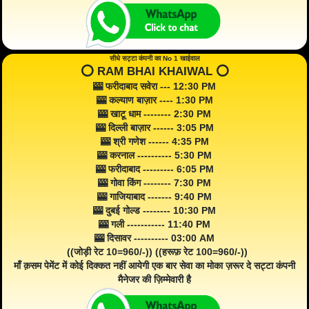
सीधे सट्टा कंपनी का No 1 खाईवाल
⭕️ RAM BHAI KHAIWAL ⭕️
🎰 फरीदाबाद सवेरा --- 12:30 PM
🎰 कल्याण बाज़ार ---- 1:30 PM
🎰 खाटू धाम -------- 2:30 PM
🎰 दिल्ली बाज़ार ------ 3:05 PM
🎰 श्री गणेश ------ 4:35 PM
🎰 करनाल ---------- 5:30 PM
🎰 फरीदाबाद --------- 6:05 PM
🎰 गोवा किंग -------- 7:30 PM
🎰 गाजियाबाद ------- 9:40 PM
🎰 दुबई गोल्ड -------- 10:30 PM
🎰 गली ----------- 11:40 PM
🎰 दिसावर ---------- 03:00 AM
((जोड़ी रेट 10=960/-)) ((हरूफ़ रेट 100=960/-))
माँ क़सम पेमेंट में कोई दिक्कत नहीं आयेगी एक बार सेवा का मोका ज़रूर दे सट्टा कंपनी
मैनेजर की ज़िम्मेवारी है