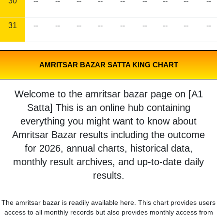
30
--
--
--
--
--
--
--
--
--
31
--
--
--
--
--
--
--
--
--
AMRITSAR BAZAR SATTA KING CHART
Welcome to the amritsar bazar page on [A1
Satta] This is an online hub containing
everything you might want to know about
Amritsar Bazar results including the outcome
for 2026, annual charts, historical data,
monthly result archives, and up-to-date daily
results.
The amritsar bazar is readily available here. This chart provides users
access to all monthly records but also provides monthly access from