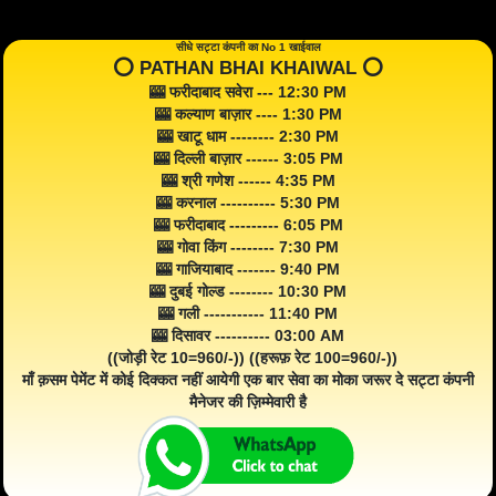
सीधे सट्टा कंपनी का No 1 खाईवाल
⭕️ PATHAN BHAI KHAIWAL ⭕️
🎰 फरीदाबाद सवेरा --- 12:30 PM
🎰 कल्याण बाज़ार ---- 1:30 PM
🎰 खाटू धाम -------- 2:30 PM
🎰 दिल्ली बाज़ार ------ 3:05 PM
🎰 श्री गणेश ------ 4:35 PM
🎰 करनाल ---------- 5:30 PM
🎰 फरीदाबाद --------- 6:05 PM
🎰 गोवा किंग -------- 7:30 PM
🎰 गाजियाबाद ------- 9:40 PM
🎰 दुबई गोल्ड -------- 10:30 PM
🎰 गली ----------- 11:40 PM
🎰 दिसावर ---------- 03:00 AM
((जोड़ी रेट 10=960/-)) ((हरूफ़ रेट 100=960/-))
माँ क़सम पेमेंट में कोई दिक्कत नहीं आयेगी एक बार सेवा का मोका जरूर दे सट्टा कंपनी
मैनेजर की ज़िम्मेवारी है