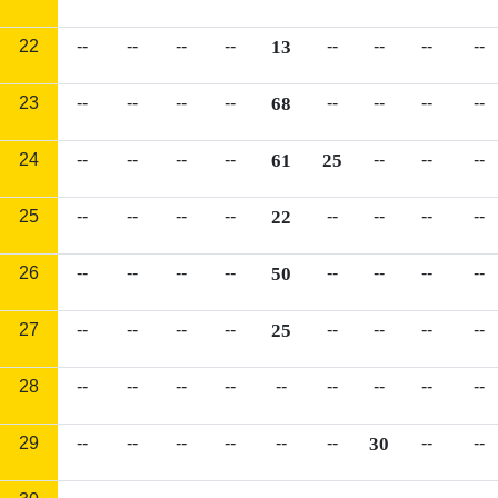
22
--
--
--
--
13
--
--
--
--
23
--
--
--
--
68
--
--
--
--
24
--
--
--
--
61
25
--
--
--
25
--
--
--
--
22
--
--
--
--
26
--
--
--
--
50
--
--
--
--
27
--
--
--
--
25
--
--
--
--
28
--
--
--
--
--
--
--
--
--
29
--
--
--
--
--
--
30
--
--