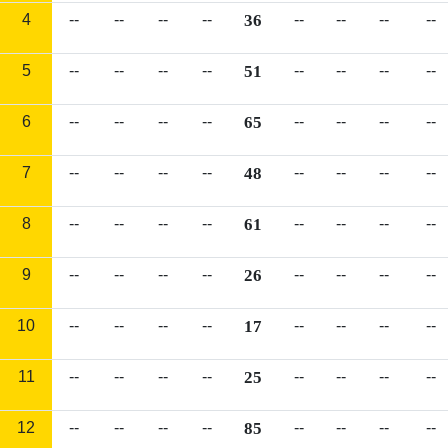
4
--
--
--
--
36
--
--
--
--
5
--
--
--
--
51
--
--
--
--
6
--
--
--
--
65
--
--
--
--
7
--
--
--
--
48
--
--
--
--
8
--
--
--
--
61
--
--
--
--
9
--
--
--
--
26
--
--
--
--
10
--
--
--
--
17
--
--
--
--
11
--
--
--
--
25
--
--
--
--
12
--
--
--
--
85
--
--
--
--