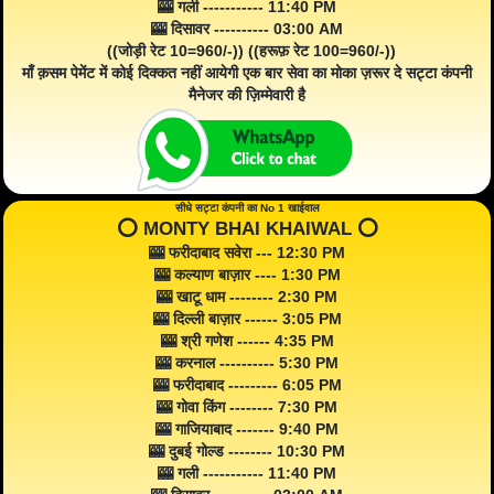
🎰 गली ----------- 11:40 PM
🎰 दिसावर ---------- 03:00 AM
((जोड़ी रेट 10=960/-)) ((हरूफ़ रेट 100=960/-))
माँ क़सम पेमेंट में कोई दिक्कत नहीं आयेगी एक बार सेवा का मोका ज़रूर दे सट्टा कंपनी
मैनेजर की ज़िम्मेवारी है
सीधे सट्टा कंपनी का No 1 खाईवाल
⭕️ MONTY BHAI KHAIWAL ⭕️
🎰 फरीदाबाद सवेरा --- 12:30 PM
🎰 कल्याण बाज़ार ---- 1:30 PM
🎰 खाटू धाम -------- 2:30 PM
🎰 दिल्ली बाज़ार ------ 3:05 PM
🎰 श्री गणेश ------ 4:35 PM
🎰 करनाल ---------- 5:30 PM
🎰 फरीदाबाद --------- 6:05 PM
🎰 गोवा किंग -------- 7:30 PM
🎰 गाजियाबाद ------- 9:40 PM
🎰 दुबई गोल्ड -------- 10:30 PM
🎰 गली ----------- 11:40 PM