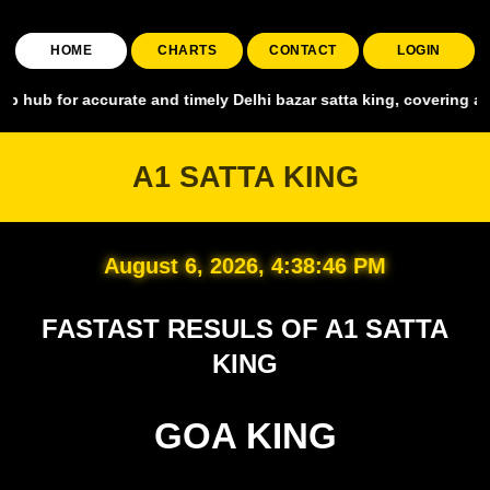
HOME
CHARTS
CONTACT
LOGIN
ccurate and timely Delhi bazar satta king, covering all major marke
A1 SATTA KING
August 6, 2026, 4:38:47 PM
FASTAST RESULS OF A1 SATTA
KING
GOA KING