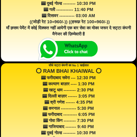
🎰 दुबई गोल्ड -------- 10:30 PM
🎰 गली ----------- 11:40 PM
🎰 दिसावर ---------- 03:00 AM
((जोड़ी रेट 10=960/-)) ((हरूफ़ रेट 100=960/-))
माँ क़सम पेमेंट में कोई दिक्कत नहीं आयेगी एक बार सेवा का मोका जरूर दे सट्टा कंपनी
मैनेजर की ज़िम्मेवारी है
सीधे सट्टा कंपनी का No 1 खाईवाल
⭕️ RAM BHAI KHAIWAL ⭕️
🎰 फरीदाबाद सवेरा --- 12:30 PM
🎰 कल्याण बाज़ार ---- 1:30 PM
🎰 खाटू धाम -------- 2:30 PM
🎰 दिल्ली बाज़ार ------ 3:05 PM
🎰 श्री गणेश ------ 4:35 PM
🎰 करनाल ---------- 5:30 PM
🎰 फरीदाबाद --------- 6:05 PM
🎰 गोवा किंग -------- 7:30 PM
🎰 गाजियाबाद ------- 9:40 PM
🎰 दुबई गोल्ड -------- 10:30 PM