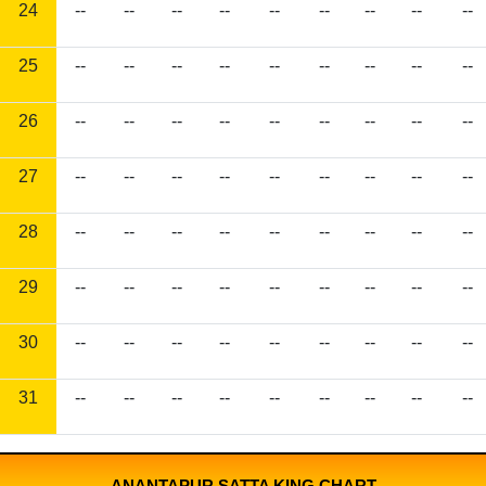
24
--
--
--
--
--
--
--
--
--
25
--
--
--
--
--
--
--
--
--
26
--
--
--
--
--
--
--
--
--
27
--
--
--
--
--
--
--
--
--
28
--
--
--
--
--
--
--
--
--
29
--
--
--
--
--
--
--
--
--
30
--
--
--
--
--
--
--
--
--
31
--
--
--
--
--
--
--
--
--
ANANTAPUR SATTA KING CHART