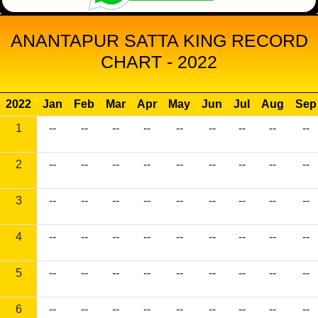
ANANTAPUR SATTA KING RECORD
CHART - 2022
2022
Jan
Feb
Mar
Apr
May
Jun
Jul
Aug
Sep
1
--
--
--
--
--
--
--
--
--
2
--
--
--
--
--
--
--
--
--
3
--
--
--
--
--
--
--
--
--
4
--
--
--
--
--
--
--
--
--
5
--
--
--
--
--
--
--
--
--
6
--
--
--
--
--
--
--
--
--