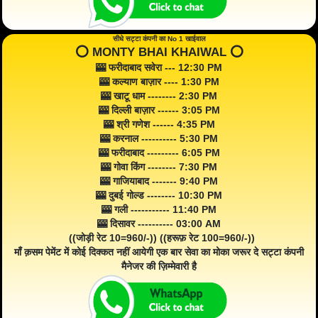
सीधे सट्टा कंपनी का No 1 खाईवाल
⭕️ MONTY BHAI KHAIWAL ⭕️
🎰 फरीदाबाद सवेरा --- 12:30 PM
🎰 कल्याण बाज़ार ---- 1:30 PM
🎰 खाटू धाम -------- 2:30 PM
🎰 दिल्ली बाज़ार ------ 3:05 PM
🎰 श्री गणेश ------ 4:35 PM
🎰 करनाल ---------- 5:30 PM
🎰 फरीदाबाद --------- 6:05 PM
🎰 गोवा किंग -------- 7:30 PM
🎰 गाजियाबाद ------- 9:40 PM
🎰 दुबई गोल्ड -------- 10:30 PM
🎰 गली ----------- 11:40 PM
🎰 दिसावर ---------- 03:00 AM
((जोड़ी रेट 10=960/-)) ((हरूफ़ रेट 100=960/-))
माँ क़सम पेमेंट में कोई दिक्कत नहीं आयेगी एक बार सेवा का मोका जरूर दे सट्टा कंपनी
मैनेजर की ज़िम्मेवारी है