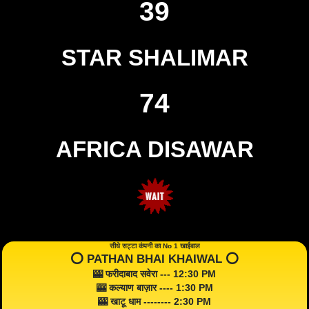
39
STAR SHALIMAR
74
AFRICA DISAWAR
सीधे सट्टा कंपनी का No 1 खाईवाल
⭕️ PATHAN BHAI KHAIWAL ⭕️
🎰 फरीदाबाद सवेरा --- 12:30 PM
🎰 कल्याण बाज़ार ---- 1:30 PM
🎰 खाटू धाम -------- 2:30 PM