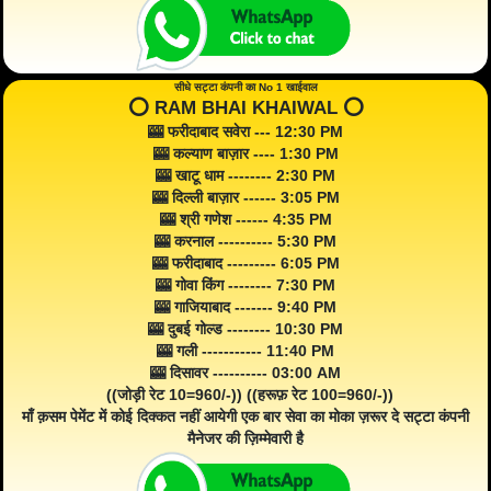
सीधे सट्टा कंपनी का No 1 खाईवाल
⭕️ RAM BHAI KHAIWAL ⭕️
🎰 फरीदाबाद सवेरा --- 12:30 PM
🎰 कल्याण बाज़ार ---- 1:30 PM
🎰 खाटू धाम -------- 2:30 PM
🎰 दिल्ली बाज़ार ------ 3:05 PM
🎰 श्री गणेश ------ 4:35 PM
🎰 करनाल ---------- 5:30 PM
🎰 फरीदाबाद --------- 6:05 PM
🎰 गोवा किंग -------- 7:30 PM
🎰 गाजियाबाद ------- 9:40 PM
🎰 दुबई गोल्ड -------- 10:30 PM
🎰 गली ----------- 11:40 PM
🎰 दिसावर ---------- 03:00 AM
((जोड़ी रेट 10=960/-)) ((हरूफ़ रेट 100=960/-))
माँ क़सम पेमेंट में कोई दिक्कत नहीं आयेगी एक बार सेवा का मोका ज़रूर दे सट्टा कंपनी
मैनेजर की ज़िम्मेवारी है