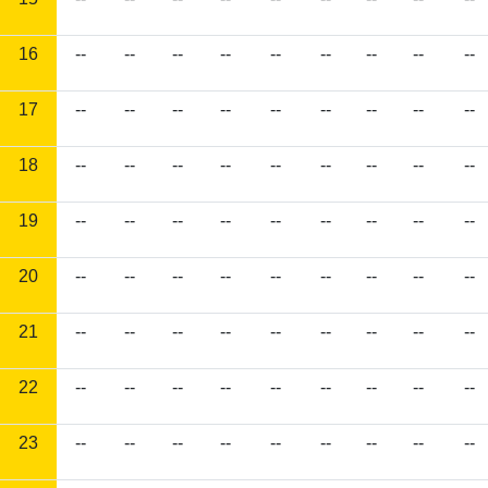
16
--
--
--
--
--
--
--
--
--
17
--
--
--
--
--
--
--
--
--
18
--
--
--
--
--
--
--
--
--
19
--
--
--
--
--
--
--
--
--
20
--
--
--
--
--
--
--
--
--
21
--
--
--
--
--
--
--
--
--
22
--
--
--
--
--
--
--
--
--
23
--
--
--
--
--
--
--
--
--