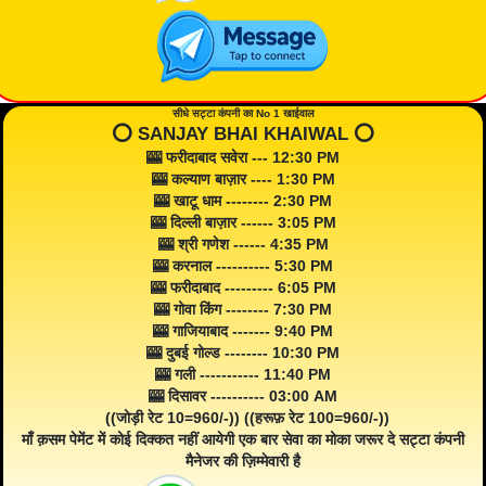
सीधे सट्टा कंपनी का No 1 खाईवाल
⭕️ SANJAY BHAI KHAIWAL ⭕️
🎰 फरीदाबाद सवेरा --- 12:30 PM
🎰 कल्याण बाज़ार ---- 1:30 PM
🎰 खाटू धाम -------- 2:30 PM
🎰 दिल्ली बाज़ार ------ 3:05 PM
🎰 श्री गणेश ------ 4:35 PM
🎰 करनाल ---------- 5:30 PM
🎰 फरीदाबाद --------- 6:05 PM
🎰 गोवा किंग -------- 7:30 PM
🎰 गाजियाबाद ------- 9:40 PM
🎰 दुबई गोल्ड -------- 10:30 PM
🎰 गली ----------- 11:40 PM
🎰 दिसावर ---------- 03:00 AM
((जोड़ी रेट 10=960/-)) ((हरूफ़ रेट 100=960/-))
माँ क़सम पेमेंट में कोई दिक्कत नहीं आयेगी एक बार सेवा का मोका जरूर दे सट्टा कंपनी
मैनेजर की ज़िम्मेवारी है