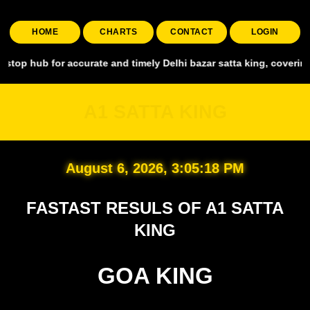
HOME
CHARTS
CONTACT
LOGIN
or accurate and timely Delhi bazar satta king, covering all major m
A1 SATTA KING
August 6, 2026, 3:05:19 PM
FASTAST RESULS OF A1 SATTA
KING
GOA KING