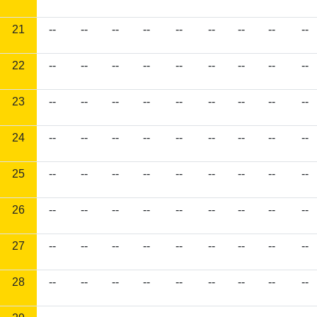
21
--
--
--
--
--
--
--
--
--
22
--
--
--
--
--
--
--
--
--
23
--
--
--
--
--
--
--
--
--
24
--
--
--
--
--
--
--
--
--
25
--
--
--
--
--
--
--
--
--
26
--
--
--
--
--
--
--
--
--
27
--
--
--
--
--
--
--
--
--
28
--
--
--
--
--
--
--
--
--