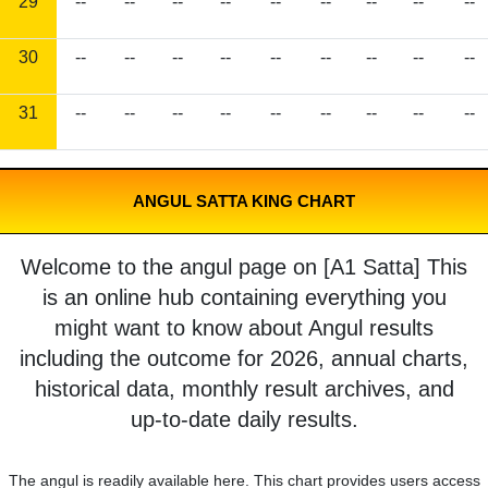
29
--
--
--
--
--
--
--
--
--
30
--
--
--
--
--
--
--
--
--
31
--
--
--
--
--
--
--
--
--
ANGUL SATTA KING CHART
Welcome to the angul page on [A1 Satta] This
is an online hub containing everything you
might want to know about Angul results
including the outcome for 2026, annual charts,
historical data, monthly result archives, and
up-to-date daily results.
The angul is readily available here. This chart provides users access