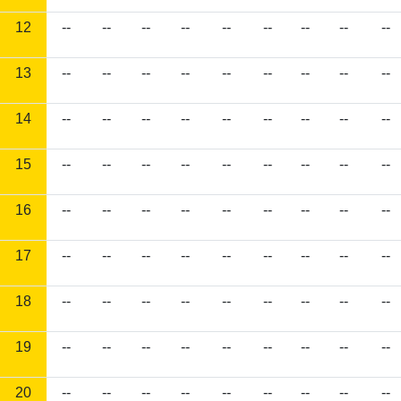
12
--
--
--
--
--
--
--
--
--
13
--
--
--
--
--
--
--
--
--
14
--
--
--
--
--
--
--
--
--
15
--
--
--
--
--
--
--
--
--
16
--
--
--
--
--
--
--
--
--
17
--
--
--
--
--
--
--
--
--
18
--
--
--
--
--
--
--
--
--
19
--
--
--
--
--
--
--
--
--
20
--
--
--
--
--
--
--
--
--