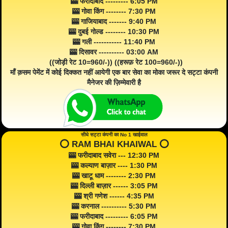
🎰 फरीदाबाद --------- 6:05 PM
🎰 गोवा किंग -------- 7:30 PM
🎰 गाजियाबाद ------- 9:40 PM
🎰 दुबई गोल्ड -------- 10:30 PM
🎰 गली ----------- 11:40 PM
🎰 दिसावर ---------- 03:00 AM
((जोड़ी रेट 10=960/-)) ((हरूफ़ रेट 100=960/-))
माँ क़सम पेमेंट में कोई दिक्कत नहीं आयेगी एक बार सेवा का मोका जरूर दे सट्टा कंपनी
मैनेजर की ज़िम्मेवारी है
सीधे सट्टा कंपनी का No 1 खाईवाल
⭕️ RAM BHAI KHAIWAL ⭕️
🎰 फरीदाबाद सवेरा --- 12:30 PM
🎰 कल्याण बाज़ार ---- 1:30 PM
🎰 खाटू धाम -------- 2:30 PM
🎰 दिल्ली बाज़ार ------ 3:05 PM
🎰 श्री गणेश ------ 4:35 PM
🎰 करनाल ---------- 5:30 PM
🎰 फरीदाबाद --------- 6:05 PM
🎰 गोवा किंग -------- 7:30 PM