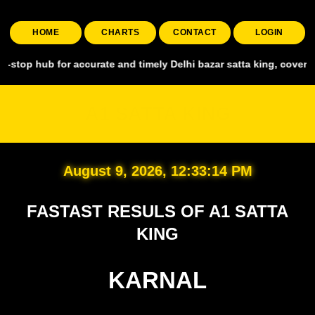
HOME
CHARTS
CONTACT
LOGIN
 for accurate and timely Delhi bazar satta king, covering all major 
A1 SATTA KING
August 9, 2026, 12:33:15 PM
FASTAST RESULS OF A1 SATTA
KING
KARNAL