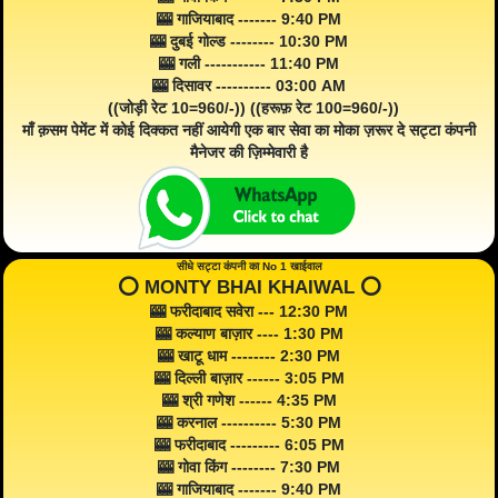
🎰 गाजियाबाद ------- 9:40 PM
🎰 दुबई गोल्ड -------- 10:30 PM
🎰 गली ----------- 11:40 PM
🎰 दिसावर ---------- 03:00 AM
((जोड़ी रेट 10=960/-)) ((हरूफ़ रेट 100=960/-))
माँ क़सम पेमेंट में कोई दिक्कत नहीं आयेगी एक बार सेवा का मोका ज़रूर दे सट्टा कंपनी
मैनेजर की ज़िम्मेवारी है
सीधे सट्टा कंपनी का No 1 खाईवाल
⭕️ MONTY BHAI KHAIWAL ⭕️
🎰 फरीदाबाद सवेरा --- 12:30 PM
🎰 कल्याण बाज़ार ---- 1:30 PM
🎰 खाटू धाम -------- 2:30 PM
🎰 दिल्ली बाज़ार ------ 3:05 PM
🎰 श्री गणेश ------ 4:35 PM
🎰 करनाल ---------- 5:30 PM
🎰 फरीदाबाद --------- 6:05 PM
🎰 गोवा किंग -------- 7:30 PM
🎰 गाजियाबाद ------- 9:40 PM