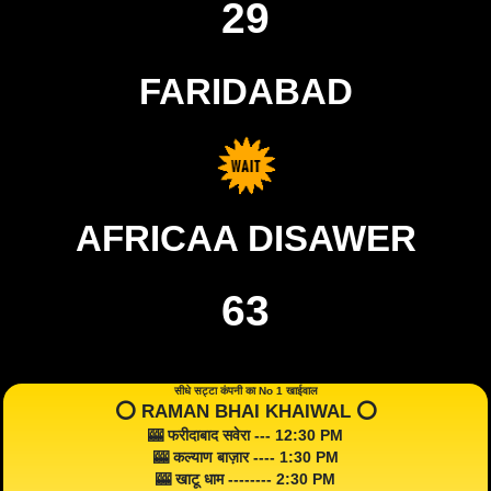
29
FARIDABAD
AFRICAA DISAWER
63
सीधे सट्टा कंपनी का No 1 खाईवाल
⭕️ RAMAN BHAI KHAIWAL ⭕️
🎰 फरीदाबाद सवेरा --- 12:30 PM
🎰 कल्याण बाज़ार ---- 1:30 PM
🎰 खाटू धाम -------- 2:30 PM