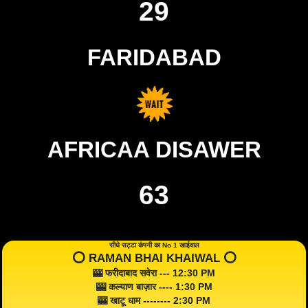
29
FARIDABAD
AFRICAA DISAWER
63
सीधे सट्टा कंपनी का No 1 खाईवाल
⭕️ RAMAN BHAI KHAIWAL ⭕️
🎰 फरीदाबाद सवेरा --- 12:30 PM
🎰 कल्याण बाज़ार ---- 1:30 PM
🎰 खाटू धाम -------- 2:30 PM