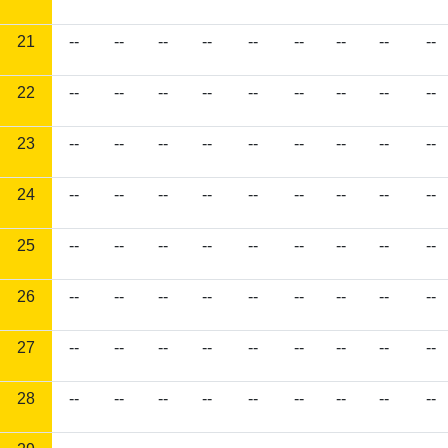
21
--
--
--
--
--
--
--
--
--
22
--
--
--
--
--
--
--
--
--
23
--
--
--
--
--
--
--
--
--
24
--
--
--
--
--
--
--
--
--
25
--
--
--
--
--
--
--
--
--
26
--
--
--
--
--
--
--
--
--
27
--
--
--
--
--
--
--
--
--
28
--
--
--
--
--
--
--
--
--