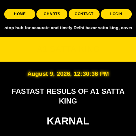
HOME
CHARTS
CONTACT
LOGIN
for accurate and timely Delhi bazar satta king, covering all major 
A1 SATTA KING
August 9, 2026, 12:30:37 PM
FASTAST RESULS OF A1 SATTA
KING
KARNAL