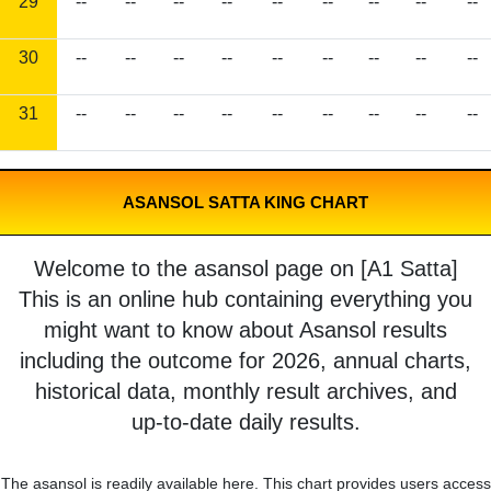
29
--
--
--
--
--
--
--
--
--
30
--
--
--
--
--
--
--
--
--
31
--
--
--
--
--
--
--
--
--
ASANSOL SATTA KING CHART
Welcome to the asansol page on [A1 Satta]
This is an online hub containing everything you
might want to know about Asansol results
including the outcome for 2026, annual charts,
historical data, monthly result archives, and
up-to-date daily results.
The asansol is readily available here. This chart provides users access