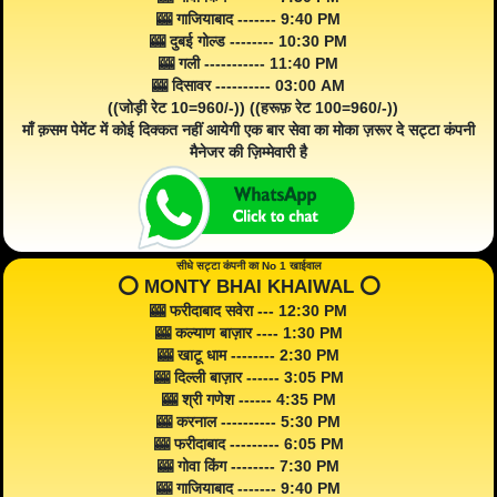
🎰 गाजियाबाद ------- 9:40 PM
🎰 दुबई गोल्ड -------- 10:30 PM
🎰 गली ----------- 11:40 PM
🎰 दिसावर ---------- 03:00 AM
((जोड़ी रेट 10=960/-)) ((हरूफ़ रेट 100=960/-))
माँ क़सम पेमेंट में कोई दिक्कत नहीं आयेगी एक बार सेवा का मोका ज़रूर दे सट्टा कंपनी
मैनेजर की ज़िम्मेवारी है
सीधे सट्टा कंपनी का No 1 खाईवाल
⭕️ MONTY BHAI KHAIWAL ⭕️
🎰 फरीदाबाद सवेरा --- 12:30 PM
🎰 कल्याण बाज़ार ---- 1:30 PM
🎰 खाटू धाम -------- 2:30 PM
🎰 दिल्ली बाज़ार ------ 3:05 PM
🎰 श्री गणेश ------ 4:35 PM
🎰 करनाल ---------- 5:30 PM
🎰 फरीदाबाद --------- 6:05 PM
🎰 गोवा किंग -------- 7:30 PM
🎰 गाजियाबाद ------- 9:40 PM