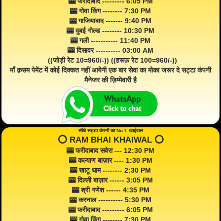
🎰 फरीदाबाद --------- 6:05 PM
🎰 गोवा किंग -------- 7:30 PM
🎰 गाजियाबाद ------- 9:40 PM
🎰 दुबई गोल्ड -------- 10:30 PM
🎰 गली ----------- 11:40 PM
🎰 दिसावर ---------- 03:00 AM
((जोड़ी रेट 10=960/-)) ((हरूफ़ रेट 100=960/-))
माँ क़सम पेमेंट में कोई दिक्कत नहीं आयेगी एक बार सेवा का मोका जरूर दे सट्टा कंपनी
मैनेजर की ज़िम्मेवारी है
सीधे सट्टा कंपनी का No 1 खाईवाल
⭕️ RAM BHAI KHAIWAL ⭕️
🎰 फरीदाबाद सवेरा --- 12:30 PM
🎰 कल्याण बाज़ार ---- 1:30 PM
🎰 खाटू धाम -------- 2:30 PM
🎰 दिल्ली बाज़ार ------ 3:05 PM
🎰 श्री गणेश ------ 4:35 PM
🎰 करनाल ---------- 5:30 PM
🎰 फरीदाबाद --------- 6:05 PM
🎰 गोवा किंग -------- 7:30 PM