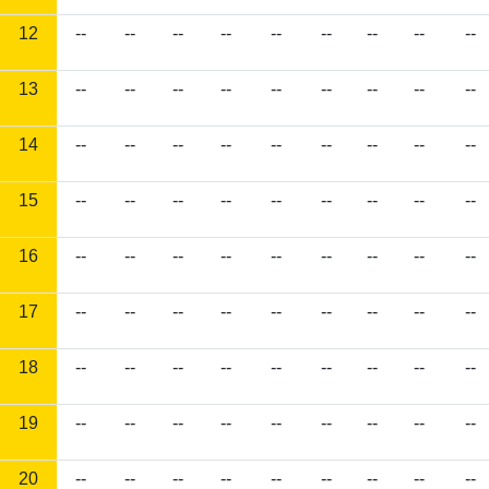
12
--
--
--
--
--
--
--
--
--
13
--
--
--
--
--
--
--
--
--
14
--
--
--
--
--
--
--
--
--
15
--
--
--
--
--
--
--
--
--
16
--
--
--
--
--
--
--
--
--
17
--
--
--
--
--
--
--
--
--
18
--
--
--
--
--
--
--
--
--
19
--
--
--
--
--
--
--
--
--
20
--
--
--
--
--
--
--
--
--