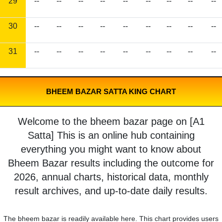
29
--
--
--
--
--
--
--
--
--
30
--
--
--
--
--
--
--
--
--
31
--
--
--
--
--
--
--
--
--
BHEEM BAZAR SATTA KING CHART
Welcome to the bheem bazar page on [A1
Satta] This is an online hub containing
everything you might want to know about
Bheem Bazar results including the outcome for
2026, annual charts, historical data, monthly
result archives, and up-to-date daily results.
The bheem bazar is readily available here. This chart provides users