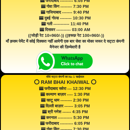
🎰 फरीदाबाद --------- 6:05 PM
🎰 गोवा किंग -------- 7:30 PM
🎰 गाजियाबाद ------- 9:40 PM
🎰 दुबई गोल्ड -------- 10:30 PM
🎰 गली ----------- 11:40 PM
🎰 दिसावर ---------- 03:00 AM
((जोड़ी रेट 10=960/-)) ((हरूफ़ रेट 100=960/-))
माँ क़सम पेमेंट में कोई दिक्कत नहीं आयेगी एक बार सेवा का मोका जरूर दे सट्टा कंपनी
मैनेजर की ज़िम्मेवारी है
सीधे सट्टा कंपनी का No 1 खाईवाल
⭕️ RAM BHAI KHAIWAL ⭕️
🎰 फरीदाबाद सवेरा --- 12:30 PM
🎰 कल्याण बाज़ार ---- 1:30 PM
🎰 खाटू धाम -------- 2:30 PM
🎰 दिल्ली बाज़ार ------ 3:05 PM
🎰 श्री गणेश ------ 4:35 PM
🎰 करनाल ---------- 5:30 PM
🎰 फरीदाबाद --------- 6:05 PM
🎰 गोवा किंग -------- 7:30 PM