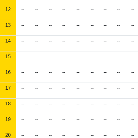
12
--
--
--
--
--
--
--
--
--
13
--
--
--
--
--
--
--
--
--
14
--
--
--
--
--
--
--
--
--
15
--
--
--
--
--
--
--
--
--
16
--
--
--
--
--
--
--
--
--
17
--
--
--
--
--
--
--
--
--
18
--
--
--
--
--
--
--
--
--
19
--
--
--
--
--
--
--
--
--
20
--
--
--
--
--
--
--
--
--