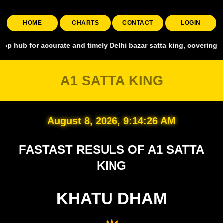
HOME
CHARTS
CONTACT
LOGIN
 accurate and timely Delhi bazar satta king, covering all major mark
A1 SATTA KING
August 8, 2026, 9:14:27 AM
FASTAST RESULS OF A1 SATTA
KING
KHATU DHAM