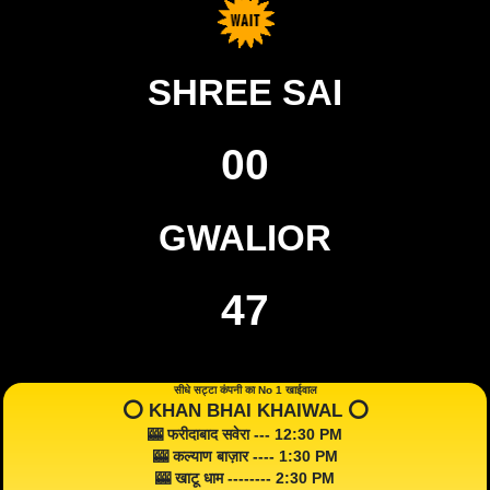
SHREE SAI
00
GWALIOR
47
सीधे सट्टा कंपनी का No 1 खाईवाल
⭕️ KHAN BHAI KHAIWAL ⭕️
🎰 फरीदाबाद सवेरा --- 12:30 PM
🎰 कल्याण बाज़ार ---- 1:30 PM
🎰 खाटू धाम -------- 2:30 PM