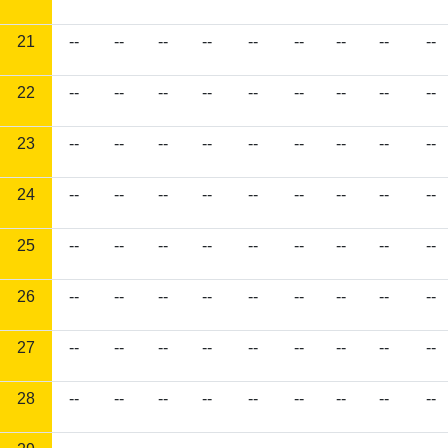
21
--
--
--
--
--
--
--
--
--
22
--
--
--
--
--
--
--
--
--
23
--
--
--
--
--
--
--
--
--
24
--
--
--
--
--
--
--
--
--
25
--
--
--
--
--
--
--
--
--
26
--
--
--
--
--
--
--
--
--
27
--
--
--
--
--
--
--
--
--
28
--
--
--
--
--
--
--
--
--