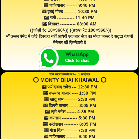
🎰 गाजियाबाद ------- 9:40 PM
🎰 दुबई गोल्ड -------- 10:30 PM
🎰 गली ----------- 11:40 PM
🎰 दिसावर ---------- 03:00 AM
((जोड़ी रेट 10=960/-)) ((हरूफ़ रेट 100=960/-))
माँ क़सम पेमेंट में कोई दिक्कत नहीं आयेगी एक बार सेवा का मोका ज़रूर दे सट्टा कंपनी
मैनेजर की ज़िम्मेवारी है
सीधे सट्टा कंपनी का No 1 खाईवाल
⭕️ MONTY BHAI KHAIWAL ⭕️
🎰 फरीदाबाद सवेरा --- 12:30 PM
🎰 कल्याण बाज़ार ---- 1:30 PM
🎰 खाटू धाम -------- 2:30 PM
🎰 दिल्ली बाज़ार ------ 3:05 PM
🎰 श्री गणेश ------ 4:35 PM
🎰 करनाल ---------- 5:30 PM
🎰 फरीदाबाद --------- 6:05 PM
🎰 गोवा किंग -------- 7:30 PM
🎰 गाजियाबाद ------- 9:40 PM