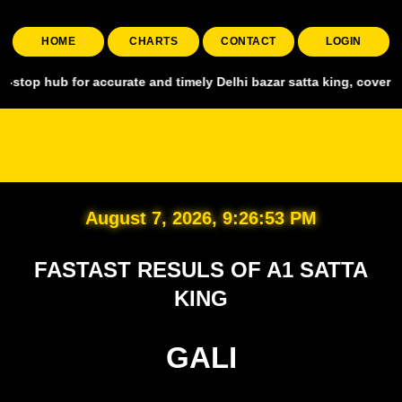
HOME
CHARTS
CONTACT
LOGIN
for accurate and timely Delhi bazar satta king, covering all major 
A1 SATTA KING
August 7, 2026, 9:26:54 PM
FASTAST RESULS OF A1 SATTA
KING
GALI