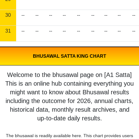
30
--
--
--
--
--
--
--
--
--
31
--
--
--
--
--
--
--
--
--
BHUSAWAL SATTA KING CHART
Welcome to the bhusawal page on [A1 Satta]
This is an online hub containing everything you
might want to know about Bhusawal results
including the outcome for 2026, annual charts,
historical data, monthly result archives, and
up-to-date daily results.
The bhusawal is readily available here. This chart provides users