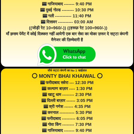
🎰 गाजियाबाद ------- 9:40 PM
🎰 दुबई गोल्ड -------- 10:30 PM
🎰 गली ----------- 11:40 PM
🎰 दिसावर ---------- 03:00 AM
((जोड़ी रेट 10=960/-)) ((हरूफ़ रेट 100=960/-))
माँ क़सम पेमेंट में कोई दिक्कत नहीं आयेगी एक बार सेवा का मोका ज़रूर दे सट्टा कंपनी
मैनेजर की ज़िम्मेवारी है
सीधे सट्टा कंपनी का No 1 खाईवाल
⭕️ MONTY BHAI KHAIWAL ⭕️
🎰 फरीदाबाद सवेरा --- 12:30 PM
🎰 कल्याण बाज़ार ---- 1:30 PM
🎰 खाटू धाम -------- 2:30 PM
🎰 दिल्ली बाज़ार ------ 3:05 PM
🎰 श्री गणेश ------ 4:35 PM
🎰 करनाल ---------- 5:30 PM
🎰 फरीदाबाद --------- 6:05 PM
🎰 गोवा किंग -------- 7:30 PM
🎰 गाजियाबाद ------- 9:40 PM