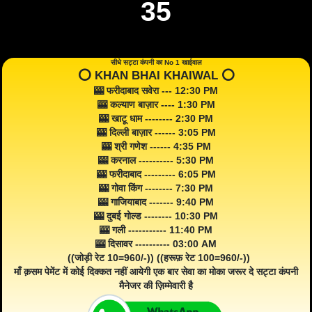
35
सीधे सट्टा कंपनी का No 1 खाईवाल
⭕️ KHAN BHAI KHAIWAL ⭕️
🎰 फरीदाबाद सवेरा --- 12:30 PM
🎰 कल्याण बाज़ार ---- 1:30 PM
🎰 खाटू धाम -------- 2:30 PM
🎰 दिल्ली बाज़ार ------ 3:05 PM
🎰 श्री गणेश ------ 4:35 PM
🎰 करनाल ---------- 5:30 PM
🎰 फरीदाबाद --------- 6:05 PM
🎰 गोवा किंग -------- 7:30 PM
🎰 गाजियाबाद ------- 9:40 PM
🎰 दुबई गोल्ड -------- 10:30 PM
🎰 गली ----------- 11:40 PM
🎰 दिसावर ---------- 03:00 AM
((जोड़ी रेट 10=960/-)) ((हरूफ़ रेट 100=960/-))
माँ क़सम पेमेंट में कोई दिक्कत नहीं आयेगी एक बार सेवा का मोका जरूर दे सट्टा कंपनी
मैनेजर की ज़िम्मेवारी है