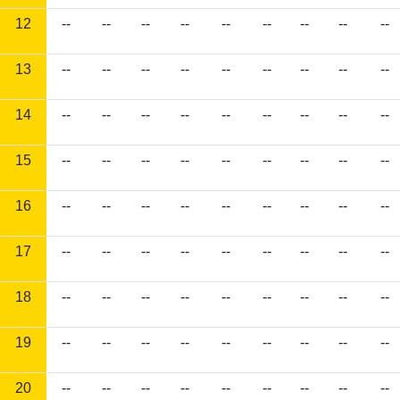
12
--
--
--
--
--
--
--
--
--
13
--
--
--
--
--
--
--
--
--
14
--
--
--
--
--
--
--
--
--
15
--
--
--
--
--
--
--
--
--
16
--
--
--
--
--
--
--
--
--
17
--
--
--
--
--
--
--
--
--
18
--
--
--
--
--
--
--
--
--
19
--
--
--
--
--
--
--
--
--
20
--
--
--
--
--
--
--
--
--