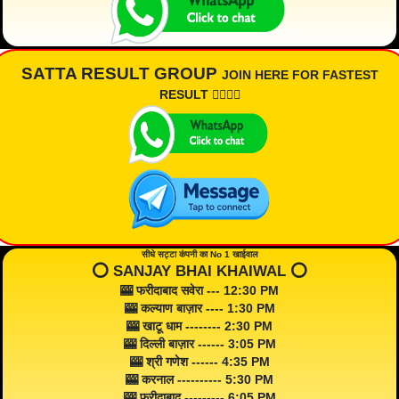
SATTA RESULT GROUP
JOIN HERE FOR FASTEST
RESULT 👇🏾👇🏾
सीधे सट्टा कंपनी का No 1 खाईवाल
⭕️ SANJAY BHAI KHAIWAL ⭕️
🎰 फरीदाबाद सवेरा --- 12:30 PM
🎰 कल्याण बाज़ार ---- 1:30 PM
🎰 खाटू धाम -------- 2:30 PM
🎰 दिल्ली बाज़ार ------ 3:05 PM
🎰 श्री गणेश ------ 4:35 PM
🎰 करनाल ---------- 5:30 PM
🎰 फरीदाबाद --------- 6:05 PM