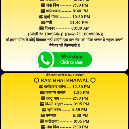
🎰 गोवा किंग -------- 7:30 PM
🎰 गाजियाबाद ------- 9:40 PM
🎰 दुबई गोल्ड -------- 10:30 PM
🎰 गली ----------- 11:40 PM
🎰 दिसावर ---------- 03:00 AM
((जोड़ी रेट 10=960/-)) ((हरूफ़ रेट 100=960/-))
माँ क़सम पेमेंट में कोई दिक्कत नहीं आयेगी एक बार सेवा का मोका जरूर दे सट्टा कंपनी
मैनेजर की ज़िम्मेवारी है
सीधे सट्टा कंपनी का No 1 खाईवाल
⭕️ RAM BHAI KHAIWAL ⭕️
🎰 फरीदाबाद सवेरा --- 12:30 PM
🎰 कल्याण बाज़ार ---- 1:30 PM
🎰 खाटू धाम -------- 2:30 PM
🎰 दिल्ली बाज़ार ------ 3:05 PM
🎰 श्री गणेश ------ 4:35 PM
🎰 करनाल ---------- 5:30 PM
🎰 फरीदाबाद --------- 6:05 PM
🎰 गोवा किंग -------- 7:30 PM