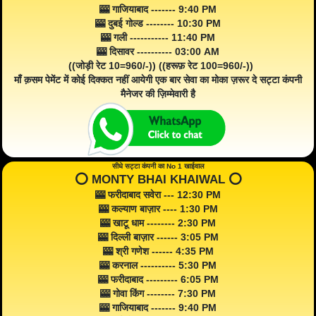
🎰 गाजियाबाद ------- 9:40 PM
🎰 दुबई गोल्ड -------- 10:30 PM
🎰 गली ----------- 11:40 PM
🎰 दिसावर ---------- 03:00 AM
((जोड़ी रेट 10=960/-)) ((हरूफ़ रेट 100=960/-))
माँ क़सम पेमेंट में कोई दिक्कत नहीं आयेगी एक बार सेवा का मोका ज़रूर दे सट्टा कंपनी
मैनेजर की ज़िम्मेवारी है
सीधे सट्टा कंपनी का No 1 खाईवाल
⭕️ MONTY BHAI KHAIWAL ⭕️
🎰 फरीदाबाद सवेरा --- 12:30 PM
🎰 कल्याण बाज़ार ---- 1:30 PM
🎰 खाटू धाम -------- 2:30 PM
🎰 दिल्ली बाज़ार ------ 3:05 PM
🎰 श्री गणेश ------ 4:35 PM
🎰 करनाल ---------- 5:30 PM
🎰 फरीदाबाद --------- 6:05 PM
🎰 गोवा किंग -------- 7:30 PM
🎰 गाजियाबाद ------- 9:40 PM