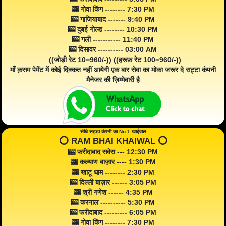
🎰 गोवा किंग -------- 7:30 PM
🎰 गाजियाबाद ------- 9:40 PM
🎰 दुबई गोल्ड -------- 10:30 PM
🎰 गली ----------- 11:40 PM
🎰 दिसावर ---------- 03:00 AM
((जोड़ी रेट 10=960/-)) ((हरूफ़ रेट 100=960/-))
माँ क़सम पेमेंट में कोई दिक्कत नहीं आयेगी एक बार सेवा का मोका जरूर दे सट्टा कंपनी
मैनेजर की ज़िम्मेवारी है
सीधे सट्टा कंपनी का No 1 खाईवाल
⭕️ RAM BHAI KHAIWAL ⭕️
🎰 फरीदाबाद सवेरा --- 12:30 PM
🎰 कल्याण बाज़ार ---- 1:30 PM
🎰 खाटू धाम -------- 2:30 PM
🎰 दिल्ली बाज़ार ------ 3:05 PM
🎰 श्री गणेश ------ 4:35 PM
🎰 करनाल ---------- 5:30 PM
🎰 फरीदाबाद --------- 6:05 PM
🎰 गोवा किंग -------- 7:30 PM