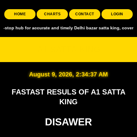
HOME
CHARTS
CONTACT
LOGIN
for accurate and timely Delhi bazar satta king, covering all major 
A1 SATTA KING
August 9, 2026, 2:34:39 AM
FASTAST RESULS OF A1 SATTA
KING
DISAWER