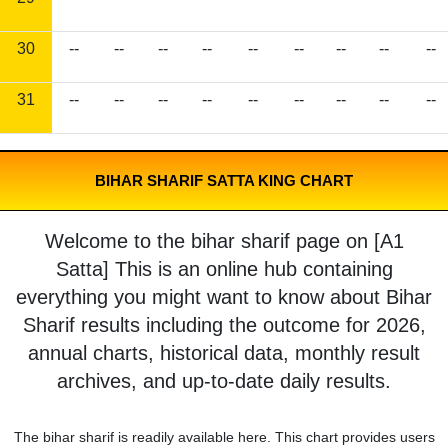
30
--
--
--
--
--
--
--
--
--
31
--
--
--
--
--
--
--
--
--
BIHAR SHARIF SATTA KING CHART
Welcome to the bihar sharif page on [A1
Satta] This is an online hub containing
everything you might want to know about Bihar
Sharif results including the outcome for 2026,
annual charts, historical data, monthly result
archives, and up-to-date daily results.
The bihar sharif is readily available here. This chart provides users