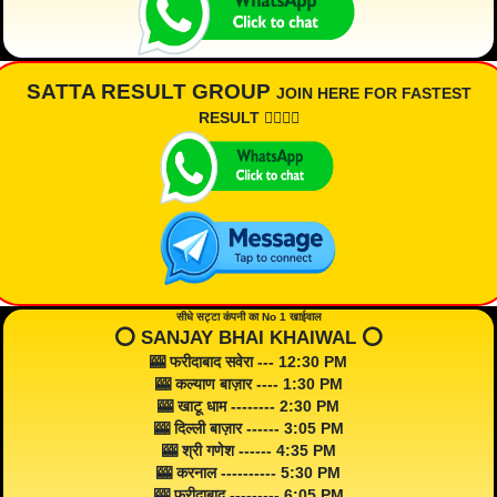
SATTA RESULT GROUP
JOIN HERE FOR FASTEST
RESULT 👇🏾👇🏾
सीधे सट्टा कंपनी का No 1 खाईवाल
⭕️ SANJAY BHAI KHAIWAL ⭕️
🎰 फरीदाबाद सवेरा --- 12:30 PM
🎰 कल्याण बाज़ार ---- 1:30 PM
🎰 खाटू धाम -------- 2:30 PM
🎰 दिल्ली बाज़ार ------ 3:05 PM
🎰 श्री गणेश ------ 4:35 PM
🎰 करनाल ---------- 5:30 PM
🎰 फरीदाबाद --------- 6:05 PM