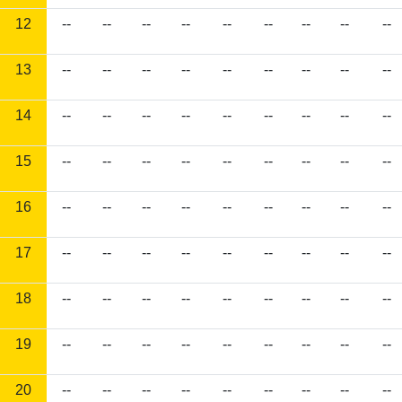
12
--
--
--
--
--
--
--
--
--
13
--
--
--
--
--
--
--
--
--
14
--
--
--
--
--
--
--
--
--
15
--
--
--
--
--
--
--
--
--
16
--
--
--
--
--
--
--
--
--
17
--
--
--
--
--
--
--
--
--
18
--
--
--
--
--
--
--
--
--
19
--
--
--
--
--
--
--
--
--
20
--
--
--
--
--
--
--
--
--