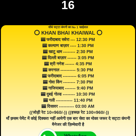
16
सीधे सट्टा कंपनी का No 1 खाईवाल
⭕️ KHAN BHAI KHAIWAL ⭕️
🎰 फरीदाबाद सवेरा --- 12:30 PM
🎰 कल्याण बाज़ार ---- 1:30 PM
🎰 खाटू धाम -------- 2:30 PM
🎰 दिल्ली बाज़ार ------ 3:05 PM
🎰 श्री गणेश ------ 4:35 PM
🎰 करनाल ---------- 5:30 PM
🎰 फरीदाबाद --------- 6:05 PM
🎰 गोवा किंग -------- 7:30 PM
🎰 गाजियाबाद ------- 9:40 PM
🎰 दुबई गोल्ड -------- 10:30 PM
🎰 गली ----------- 11:40 PM
🎰 दिसावर ---------- 03:00 AM
((जोड़ी रेट 10=960/-)) ((हरूफ़ रेट 100=960/-))
माँ क़सम पेमेंट में कोई दिक्कत नहीं आयेगी एक बार सेवा का मोका जरूर दे सट्टा कंपनी
मैनेजर की ज़िम्मेवारी है