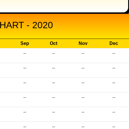
ART - 2020
Sep
Oct
Nov
Dec
--
--
--
--
--
--
--
--
--
--
--
--
--
--
--
--
--
--
--
--
--
--
--
--