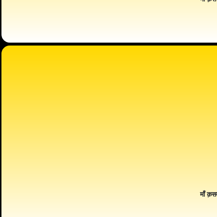
माँ क़स