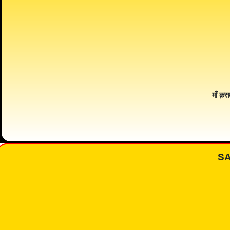
माँ क़स
S