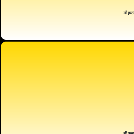
माँ क़स
माँ क़स