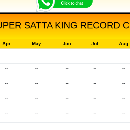
UPER SATTA KING RECORD CH
Apr
May
Jun
Jul
Aug
--
--
--
--
--
--
--
--
--
--
--
--
--
--
--
--
--
--
--
--
--
--
--
--
--
--
--
--
--
--