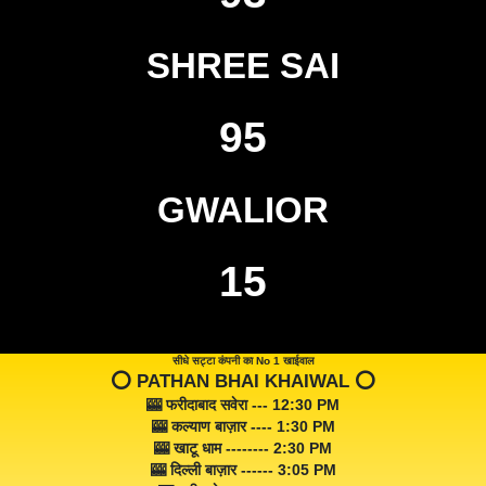
SHREE SAI
95
GWALIOR
15
सीधे सट्टा कंपनी का No 1 खाईवाल
⭕️ PATHAN BHAI KHAIWAL ⭕️
🎰 फरीदाबाद सवेरा --- 12:30 PM
🎰 कल्याण बाज़ार ---- 1:30 PM
🎰 खाटू धाम -------- 2:30 PM
🎰 दिल्ली बाज़ार ------ 3:05 PM