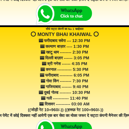
सीधे सट्टा कंपनी का No 1 खाईवाल
⭕️ MONTY BHAI KHAIWAL ⭕️
🎰 फरीदाबाद सवेरा --- 12:30 PM
🎰 कल्याण बाज़ार ---- 1:30 PM
🎰 खाटू धाम -------- 2:30 PM
🎰 दिल्ली बाज़ार ------ 3:05 PM
🎰 श्री गणेश ------ 4:35 PM
🎰 करनाल ---------- 5:30 PM
🎰 फरीदाबाद --------- 6:05 PM
🎰 गोवा किंग -------- 7:30 PM
🎰 गाजियाबाद ------- 9:40 PM
🎰 दुबई गोल्ड -------- 10:30 PM
🎰 गली ----------- 11:40 PM
🎰 दिसावर ---------- 03:00 AM
((जोड़ी रेट 10=960/-)) ((हरूफ़ रेट 100=960/-))
म पेमेंट में कोई दिक्कत नहीं आयेगी एक बार सेवा का मोका जरूर दे सट्टा कंपनी मैनेजर की ज़िम्म