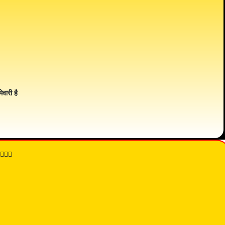
ेवारी है
👇🏾