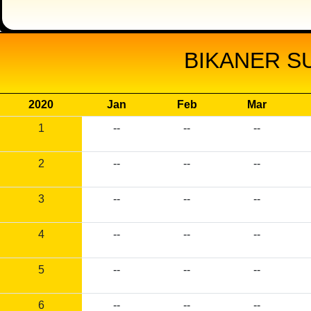
BIKANER S
2020
Jan
Feb
Mar
1
--
--
--
2
--
--
--
3
--
--
--
4
--
--
--
5
--
--
--
6
--
--
--