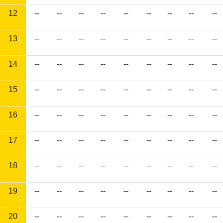
12
--
--
--
--
--
--
--
--
--
13
--
--
--
--
--
--
--
--
--
14
--
--
--
--
--
--
--
--
--
15
--
--
--
--
--
--
--
--
--
16
--
--
--
--
--
--
--
--
--
17
--
--
--
--
--
--
--
--
--
18
--
--
--
--
--
--
--
--
--
19
--
--
--
--
--
--
--
--
--
20
--
--
--
--
--
--
--
--
--