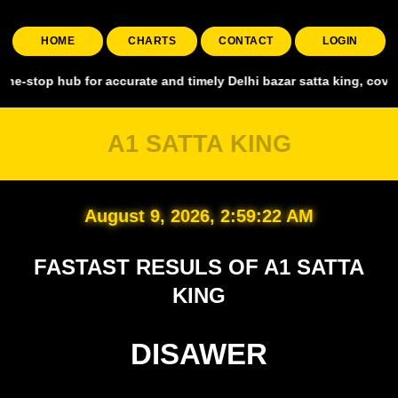
HOME
CHARTS
CONTACT
LOGIN
ub for accurate and timely Delhi bazar satta king, covering all majo
A1 SATTA KING
August 9, 2026, 2:59:24 AM
FASTAST RESULS OF A1 SATTA
KING
DISAWER