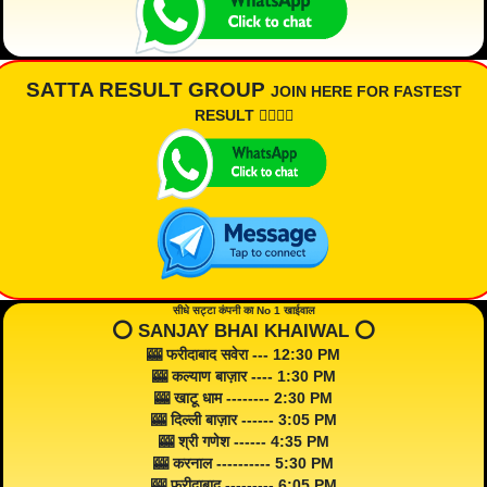
SATTA RESULT GROUP
JOIN HERE FOR FASTEST
RESULT 👇🏾👇🏾
सीधे सट्टा कंपनी का No 1 खाईवाल
⭕️ SANJAY BHAI KHAIWAL ⭕️
🎰 फरीदाबाद सवेरा --- 12:30 PM
🎰 कल्याण बाज़ार ---- 1:30 PM
🎰 खाटू धाम -------- 2:30 PM
🎰 दिल्ली बाज़ार ------ 3:05 PM
🎰 श्री गणेश ------ 4:35 PM
🎰 करनाल ---------- 5:30 PM
🎰 फरीदाबाद --------- 6:05 PM