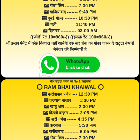
🎰 गोवा किंग -------- 7:30 PM
🎰 गाजियाबाद ------- 9:40 PM
🎰 दुबई गोल्ड -------- 10:30 PM
🎰 गली ----------- 11:40 PM
🎰 दिसावर ---------- 03:00 AM
((जोड़ी रेट 10=960/-)) ((हरूफ़ रेट 100=960/-))
माँ क़सम पेमेंट में कोई दिक्कत नहीं आयेगी एक बार सेवा का मोका जरूर दे सट्टा कंपनी
मैनेजर की ज़िम्मेवारी है
सीधे सट्टा कंपनी का No 1 खाईवाल
⭕️ RAM BHAI KHAIWAL ⭕️
🎰 फरीदाबाद सवेरा --- 12:30 PM
🎰 कल्याण बाज़ार ---- 1:30 PM
🎰 खाटू धाम -------- 2:30 PM
🎰 दिल्ली बाज़ार ------ 3:05 PM
🎰 श्री गणेश ------ 4:35 PM
🎰 करनाल ---------- 5:30 PM
🎰 फरीदाबाद --------- 6:05 PM
🎰 गोवा किंग -------- 7:30 PM