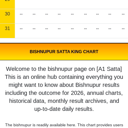
30
--
--
--
--
--
--
--
--
--
31
--
--
--
--
--
--
--
--
--
BISHNUPUR SATTA KING CHART
Welcome to the bishnupur page on [A1 Satta]
This is an online hub containing everything you
might want to know about Bishnupur results
including the outcome for 2026, annual charts,
historical data, monthly result archives, and
up-to-date daily results.
The bishnupur is readily available here. This chart provides users