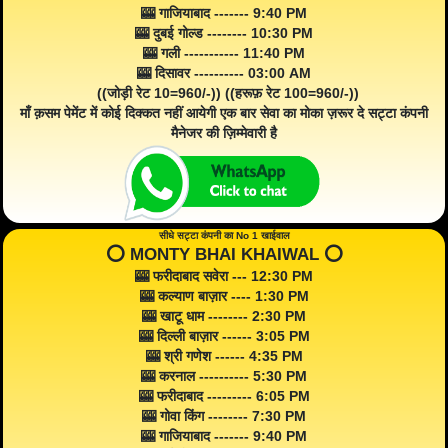
🎰 गाजियाबाद ------- 9:40 PM
🎰 दुबई गोल्ड -------- 10:30 PM
🎰 गली ----------- 11:40 PM
🎰 दिसावर ---------- 03:00 AM
((जोड़ी रेट 10=960/-)) ((हरूफ़ रेट 100=960/-))
माँ क़सम पेमेंट में कोई दिक्कत नहीं आयेगी एक बार सेवा का मोका ज़रूर दे सट्टा कंपनी
मैनेजर की ज़िम्मेवारी है
सीधे सट्टा कंपनी का No 1 खाईवाल
⭕️ MONTY BHAI KHAIWAL ⭕️
🎰 फरीदाबाद सवेरा --- 12:30 PM
🎰 कल्याण बाज़ार ---- 1:30 PM
🎰 खाटू धाम -------- 2:30 PM
🎰 दिल्ली बाज़ार ------ 3:05 PM
🎰 श्री गणेश ------ 4:35 PM
🎰 करनाल ---------- 5:30 PM
🎰 फरीदाबाद --------- 6:05 PM
🎰 गोवा किंग -------- 7:30 PM
🎰 गाजियाबाद ------- 9:40 PM