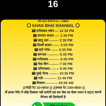
16
सीधे सट्टा कंपनी का No 1 खाईवाल
⭕️ KHAN BHAI KHAIWAL ⭕️
🎰 फरीदाबाद सवेरा --- 12:30 PM
🎰 कल्याण बाज़ार ---- 1:30 PM
🎰 खाटू धाम -------- 2:30 PM
🎰 दिल्ली बाज़ार ------ 3:05 PM
🎰 श्री गणेश ------ 4:35 PM
🎰 करनाल ---------- 5:30 PM
🎰 फरीदाबाद --------- 6:05 PM
🎰 गोवा किंग -------- 7:30 PM
🎰 गाजियाबाद ------- 9:40 PM
🎰 दुबई गोल्ड -------- 10:30 PM
🎰 गली ----------- 11:40 PM
🎰 दिसावर ---------- 03:00 AM
((जोड़ी रेट 10=960/-)) ((हरूफ़ रेट 100=960/-))
माँ क़सम पेमेंट में कोई दिक्कत नहीं आयेगी एक बार सेवा का मोका जरूर दे सट्टा कंपनी
मैनेजर की ज़िम्मेवारी है