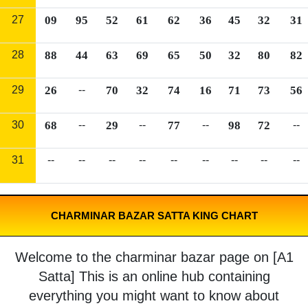
27
09
95
52
61
62
36
45
32
31
28
88
44
63
69
65
50
32
80
82
29
26
--
70
32
74
16
71
73
56
30
68
--
29
--
77
--
98
72
--
31
--
--
--
--
--
--
--
--
--
CHARMINAR BAZAR SATTA KING CHART
Welcome to the charminar bazar page on [A1
Satta] This is an online hub containing
everything you might want to know about