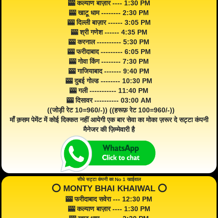
🎰 कल्याण बाज़ार ---- 1:30 PM
🎰 खाटू धाम -------- 2:30 PM
🎰 दिल्ली बाज़ार ------ 3:05 PM
🎰 श्री गणेश ------ 4:35 PM
🎰 करनाल ---------- 5:30 PM
🎰 फरीदाबाद --------- 6:05 PM
🎰 गोवा किंग -------- 7:30 PM
🎰 गाजियाबाद ------- 9:40 PM
🎰 दुबई गोल्ड -------- 10:30 PM
🎰 गली ----------- 11:40 PM
🎰 दिसावर ---------- 03:00 AM
((जोड़ी रेट 10=960/-)) ((हरूफ़ रेट 100=960/-))
माँ क़सम पेमेंट में कोई दिक्कत नहीं आयेगी एक बार सेवा का मोका ज़रूर दे सट्टा कंपनी
मैनेजर की ज़िम्मेवारी है
सीधे सट्टा कंपनी का No 1 खाईवाल
⭕️ MONTY BHAI KHAIWAL ⭕️
🎰 फरीदाबाद सवेरा --- 12:30 PM
🎰 कल्याण बाज़ार ---- 1:30 PM