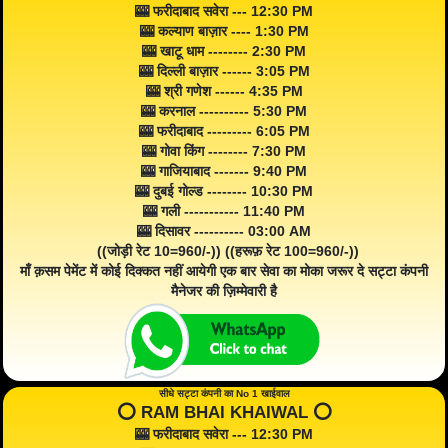
🎰 फरीदाबाद सवेरा --- 12:30 PM
🎰 कल्याण बाज़ार ---- 1:30 PM
🎰 खाटू धाम -------- 2:30 PM
🎰 दिल्ली बाज़ार ------ 3:05 PM
🎰 श्री गणेश ------ 4:35 PM
🎰 करनाल ---------- 5:30 PM
🎰 फरीदाबाद --------- 6:05 PM
🎰 गोवा किंग -------- 7:30 PM
🎰 गाजियाबाद ------- 9:40 PM
🎰 दुबई गोल्ड -------- 10:30 PM
🎰 गली ----------- 11:40 PM
🎰 दिसावर ---------- 03:00 AM
((जोड़ी रेट 10=960/-)) ((हरूफ़ रेट 100=960/-))
माँ क़सम पेमेंट में कोई दिक्कत नहीं आयेगी एक बार सेवा का मोका जरूर दे सट्टा कंपनी
मैनेजर की ज़िम्मेवारी है
सीधे सट्टा कंपनी का No 1 खाईवाल
⭕️ RAM BHAI KHAIWAL ⭕️
🎰 फरीदाबाद सवेरा --- 12:30 PM