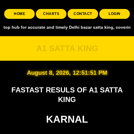
HOME
CHARTS
CONTACT
LOGIN
r accurate and timely Delhi bazar satta king, covering all major ma
A1 SATTA KING
August 8, 2026, 12:51:52 PM
FASTAST RESULS OF A1 SATTA
KING
KARNAL