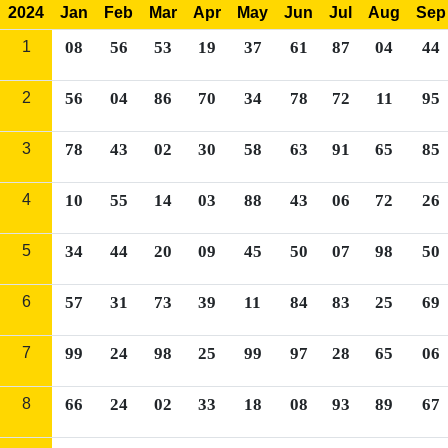
2024
Jan
Feb
Mar
Apr
May
Jun
Jul
Aug
Sep
1
08
56
53
19
37
61
87
04
44
2
56
04
86
70
34
78
72
11
95
3
78
43
02
30
58
63
91
65
85
4
10
55
14
03
88
43
06
72
26
5
34
44
20
09
45
50
07
98
50
6
57
31
73
39
11
84
83
25
69
7
99
24
98
25
99
97
28
65
06
8
66
24
02
33
18
08
93
89
67