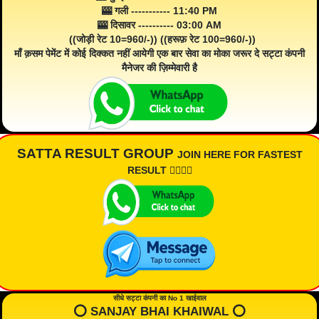
🎰 गली ----------- 11:40 PM
🎰 दिसावर ---------- 03:00 AM
((जोड़ी रेट 10=960/-)) ((हरूफ़ रेट 100=960/-))
माँ क़सम पेमेंट में कोई दिक्कत नहीं आयेगी एक बार सेवा का मोका जरूर दे सट्टा कंपनी
मैनेजर की ज़िम्मेवारी है
SATTA RESULT GROUP
JOIN HERE FOR FASTEST
RESULT 👇🏾👇🏾
सीधे सट्टा कंपनी का No 1 खाईवाल
⭕️ SANJAY BHAI KHAIWAL ⭕️