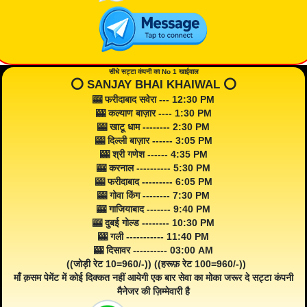
सीधे सट्टा कंपनी का No 1 खाईवाल
⭕️ SANJAY BHAI KHAIWAL ⭕️
🎰 फरीदाबाद सवेरा --- 12:30 PM
🎰 कल्याण बाज़ार ---- 1:30 PM
🎰 खाटू धाम -------- 2:30 PM
🎰 दिल्ली बाज़ार ------ 3:05 PM
🎰 श्री गणेश ------ 4:35 PM
🎰 करनाल ---------- 5:30 PM
🎰 फरीदाबाद --------- 6:05 PM
🎰 गोवा किंग -------- 7:30 PM
🎰 गाजियाबाद ------- 9:40 PM
🎰 दुबई गोल्ड -------- 10:30 PM
🎰 गली ----------- 11:40 PM
🎰 दिसावर ---------- 03:00 AM
((जोड़ी रेट 10=960/-)) ((हरूफ़ रेट 100=960/-))
माँ क़सम पेमेंट में कोई दिक्कत नहीं आयेगी एक बार सेवा का मोका जरूर दे सट्टा कंपनी
मैनेजर की ज़िम्मेवारी है