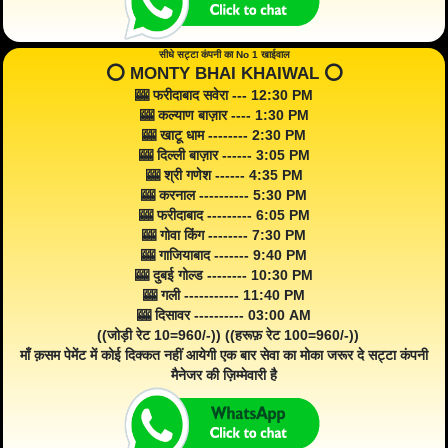
सीधे सट्टा कंपनी का No 1 खाईवाल
⭕️ MONTY BHAI KHAIWAL ⭕️
🎰 फरीदाबाद सवेरा --- 12:30 PM
🎰 कल्याण बाज़ार ---- 1:30 PM
🎰 खाटू धाम -------- 2:30 PM
🎰 दिल्ली बाज़ार ------ 3:05 PM
🎰 श्री गणेश ------ 4:35 PM
🎰 करनाल ---------- 5:30 PM
🎰 फरीदाबाद --------- 6:05 PM
🎰 गोवा किंग -------- 7:30 PM
🎰 गाजियाबाद ------- 9:40 PM
🎰 दुबई गोल्ड -------- 10:30 PM
🎰 गली ----------- 11:40 PM
🎰 दिसावर ---------- 03:00 AM
((जोड़ी रेट 10=960/-)) ((हरूफ़ रेट 100=960/-))
माँ क़सम पेमेंट में कोई दिक्कत नहीं आयेगी एक बार सेवा का मोका जरूर दे सट्टा कंपनी
मैनेजर की ज़िम्मेवारी है