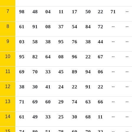
7
98
48
04
11
17
50
22
71
--
8
61
91
08
37
54
84
72
--
--
9
03
58
38
95
76
38
44
--
--
10
95
82
64
08
96
22
67
--
--
11
69
70
33
45
89
94
06
--
--
12
38
30
41
24
22
91
22
--
--
13
71
69
60
29
74
63
66
--
--
14
61
49
33
25
30
68
11
--
--
15
74
80
51
78
60
70
32
--
--