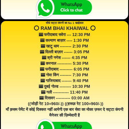
सीधे सट्टा कंपनी का No 1 खाईवाल
⭕️ RAM BHAI KHAIWAL ⭕️
🎰 फरीदाबाद सवेरा --- 12:30 PM
🎰 कल्याण बाज़ार ---- 1:30 PM
🎰 खाटू धाम -------- 2:30 PM
🎰 दिल्ली बाज़ार ------ 3:05 PM
🎰 श्री गणेश ------ 4:35 PM
🎰 करनाल ---------- 5:30 PM
🎰 फरीदाबाद --------- 6:05 PM
🎰 गोवा किंग -------- 7:30 PM
🎰 गाजियाबाद ------- 9:40 PM
🎰 दुबई गोल्ड -------- 10:30 PM
🎰 गली ----------- 11:40 PM
🎰 दिसावर ---------- 03:00 AM
((जोड़ी रेट 10=960/-)) ((हरूफ़ रेट 100=960/-))
माँ क़सम पेमेंट में कोई दिक्कत नहीं आयेगी एक बार सेवा का मोका ज़रूर दे सट्टा कंपनी
मैनेजर की ज़िम्मेवारी है