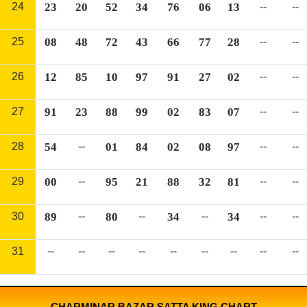
24
23
20
52
34
76
06
13
--
--
25
08
48
72
43
66
77
28
--
--
26
12
85
10
97
91
27
02
--
--
27
91
23
88
99
02
83
07
--
--
28
54
--
01
84
02
08
97
--
--
29
00
--
95
21
88
32
81
--
--
30
89
--
80
--
34
--
34
--
--
31
--
--
--
--
--
--
--
--
--
CHARMINAR BAZAR SATTA KING CHART