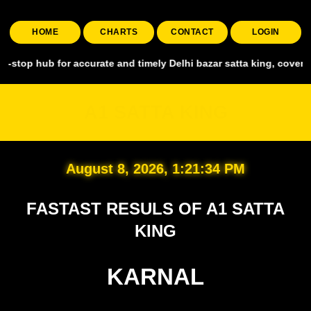
HOME
CHARTS
CONTACT
LOGIN
for accurate and timely Delhi bazar satta king, covering all major 
A1 SATTA KING
August 8, 2026, 1:21:36 PM
FASTAST RESULS OF A1 SATTA
KING
KARNAL