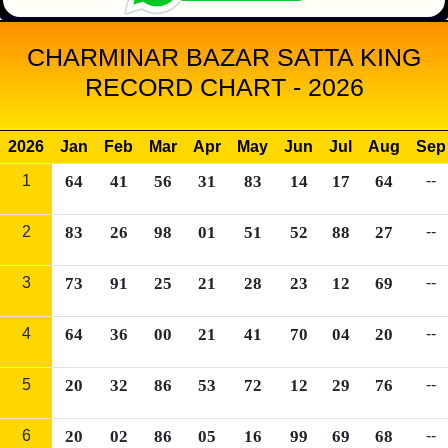
CHARMINAR BAZAR SATTA KING
RECORD CHART - 2026
2026
Jan
Feb
Mar
Apr
May
Jun
Jul
Aug
Sep
1
64
41
56
31
83
14
17
64
--
2
83
26
98
01
51
52
88
27
--
3
73
91
25
21
28
23
12
69
--
4
64
36
00
21
41
70
04
20
--
5
20
32
86
53
72
12
29
76
--
6
20
02
86
05
16
99
69
68
--