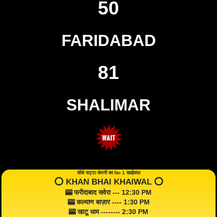
50
FARIDABAD
81
SHALIMAR
सीधे सट्टा कंपनी का No 1 खाईवाल
⭕️ KHAN BHAI KHAIWAL ⭕️
🎰 फरीदाबाद सवेरा --- 12:30 PM
🎰 कल्याण बाज़ार ---- 1:30 PM
🎰 खाटू धाम -------- 2:30 PM