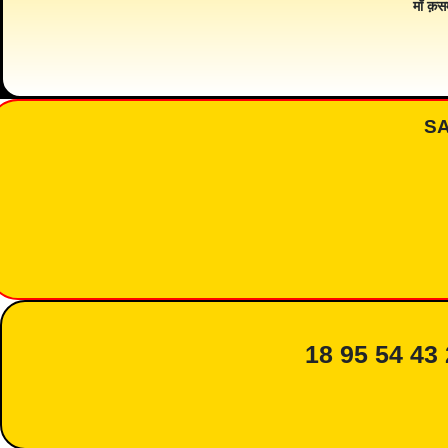
माँ क़स
S
18 95 54 43