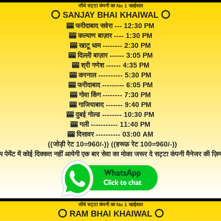
सीधे सट्टा कंपनी का No 1 खाईवाल
⭕️ SANJAY BHAI KHAIWAL ⭕️
🎰 फरीदाबाद सवेरा --- 12:30 PM
🎰 कल्याण बाज़ार ---- 1:30 PM
🎰 खाटू धाम -------- 2:30 PM
🎰 दिल्ली बाज़ार ------ 3:05 PM
🎰 श्री गणेश ------ 4:35 PM
🎰 करनाल ---------- 5:30 PM
🎰 फरीदाबाद --------- 6:05 PM
🎰 गोवा किंग -------- 7:30 PM
🎰 गाजियाबाद ------- 9:40 PM
🎰 दुबई गोल्ड -------- 10:30 PM
🎰 गली ----------- 11:40 PM
🎰 दिसावर ---------- 03:00 AM
((जोड़ी रेट 10=960/-)) ((हरूफ़ रेट 100=960/-))
म पेमेंट में कोई दिक्कत नहीं आयेगी एक बार सेवा का मोका जरूर दे सट्टा कंपनी मैनेजर की ज़िम्म
सीधे सट्टा कंपनी का No 1 खाईवाल
⭕️ RAM BHAI KHAIWAL ⭕️