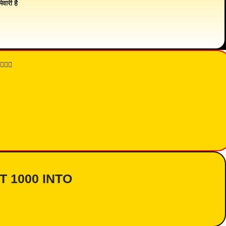
ेवारी है
👇🏾
AT 1000 INTO