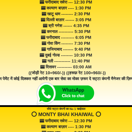
🎰 फरीदाबाद सवेरा --- 12:30 PM
🎰 कल्याण बाज़ार ---- 1:30 PM
🎰 खाटू धाम -------- 2:30 PM
🎰 दिल्ली बाज़ार ------ 3:05 PM
🎰 श्री गणेश ------ 4:35 PM
🎰 करनाल ---------- 5:30 PM
🎰 फरीदाबाद --------- 6:05 PM
🎰 गोवा किंग -------- 7:30 PM
🎰 गाजियाबाद ------- 9:40 PM
🎰 दुबई गोल्ड -------- 10:30 PM
🎰 गली ----------- 11:40 PM
🎰 दिसावर ---------- 03:00 AM
((जोड़ी रेट 10=960/-)) ((हरूफ़ रेट 100=960/-))
म पेमेंट में कोई दिक्कत नहीं आयेगी एक बार सेवा का मोका ज़रूर दे सट्टा कंपनी मैनेजर की ज़िम्म
सीधे सट्टा कंपनी का No 1 खाईवाल
⭕️ MONTY BHAI KHAIWAL ⭕️
🎰 फरीदाबाद सवेरा --- 12:30 PM
🎰 कल्याण बाज़ार ---- 1:30 PM