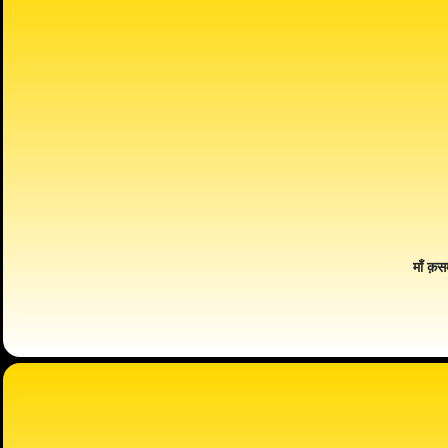
माँ क़स