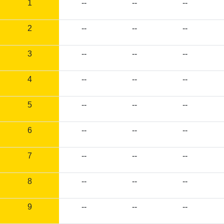
1
--
--
--
2
--
--
--
3
--
--
--
4
--
--
--
5
--
--
--
6
--
--
--
7
--
--
--
8
--
--
--
9
--
--
--