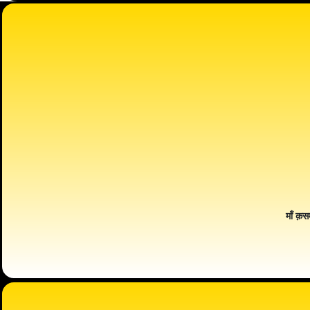
माँ क़स