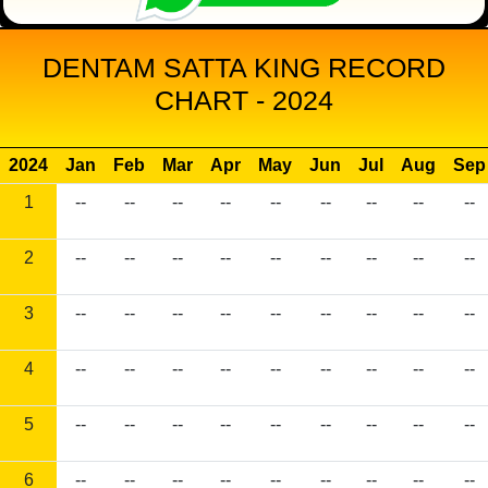
DENTAM SATTA KING RECORD
CHART - 2024
2024
Jan
Feb
Mar
Apr
May
Jun
Jul
Aug
Sep
1
--
--
--
--
--
--
--
--
--
2
--
--
--
--
--
--
--
--
--
3
--
--
--
--
--
--
--
--
--
4
--
--
--
--
--
--
--
--
--
5
--
--
--
--
--
--
--
--
--
6
--
--
--
--
--
--
--
--
--