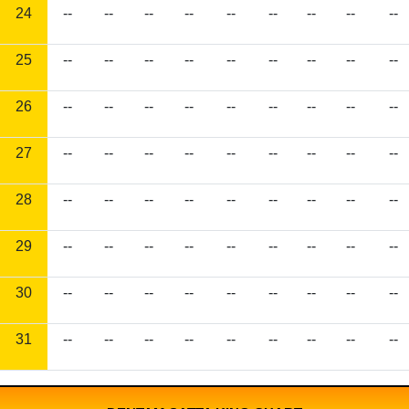
24
--
--
--
--
--
--
--
--
--
25
--
--
--
--
--
--
--
--
--
26
--
--
--
--
--
--
--
--
--
27
--
--
--
--
--
--
--
--
--
28
--
--
--
--
--
--
--
--
--
29
--
--
--
--
--
--
--
--
--
30
--
--
--
--
--
--
--
--
--
31
--
--
--
--
--
--
--
--
--