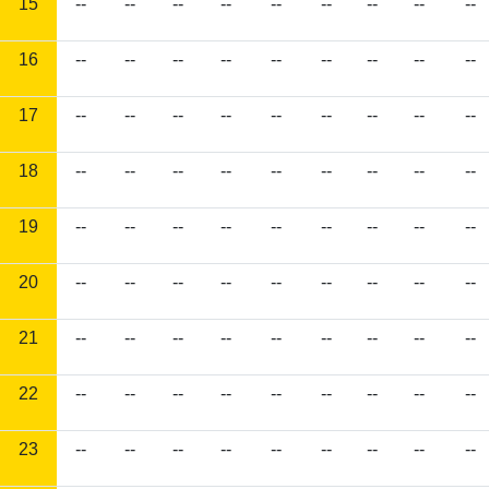
15
--
--
--
--
--
--
--
--
--
16
--
--
--
--
--
--
--
--
--
17
--
--
--
--
--
--
--
--
--
18
--
--
--
--
--
--
--
--
--
19
--
--
--
--
--
--
--
--
--
20
--
--
--
--
--
--
--
--
--
21
--
--
--
--
--
--
--
--
--
22
--
--
--
--
--
--
--
--
--
23
--
--
--
--
--
--
--
--
--