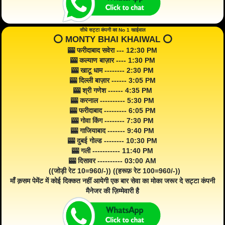
सीधे सट्टा कंपनी का No 1 खाईवाल
⭕️ MONTY BHAI KHAIWAL ⭕️
🎰 फरीदाबाद सवेरा --- 12:30 PM
🎰 कल्याण बाज़ार ---- 1:30 PM
🎰 खाटू धाम -------- 2:30 PM
🎰 दिल्ली बाज़ार ------ 3:05 PM
🎰 श्री गणेश ------ 4:35 PM
🎰 करनाल ---------- 5:30 PM
🎰 फरीदाबाद --------- 6:05 PM
🎰 गोवा किंग -------- 7:30 PM
🎰 गाजियाबाद ------- 9:40 PM
🎰 दुबई गोल्ड -------- 10:30 PM
🎰 गली ----------- 11:40 PM
🎰 दिसावर ---------- 03:00 AM
((जोड़ी रेट 10=960/-)) ((हरूफ़ रेट 100=960/-))
माँ क़सम पेमेंट में कोई दिक्कत नहीं आयेगी एक बार सेवा का मोका जरूर दे सट्टा कंपनी
मैनेजर की ज़िम्मेवारी है