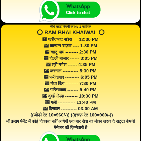
सीधे सट्टा कंपनी का No 1 खाईवाल
⭕️ RAM BHAI KHAIWAL ⭕️
🎰 फरीदाबाद सवेरा --- 12:30 PM
🎰 कल्याण बाज़ार ---- 1:30 PM
🎰 खाटू धाम -------- 2:30 PM
🎰 दिल्ली बाज़ार ------ 3:05 PM
🎰 श्री गणेश ------ 4:35 PM
🎰 करनाल ---------- 5:30 PM
🎰 फरीदाबाद --------- 6:05 PM
🎰 गोवा किंग -------- 7:30 PM
🎰 गाजियाबाद ------- 9:40 PM
🎰 दुबई गोल्ड -------- 10:30 PM
🎰 गली ----------- 11:40 PM
🎰 दिसावर ---------- 03:00 AM
((जोड़ी रेट 10=960/-)) ((हरूफ़ रेट 100=960/-))
माँ क़सम पेमेंट में कोई दिक्कत नहीं आयेगी एक बार सेवा का मोका ज़रूर दे सट्टा कंपनी
मैनेजर की ज़िम्मेवारी है