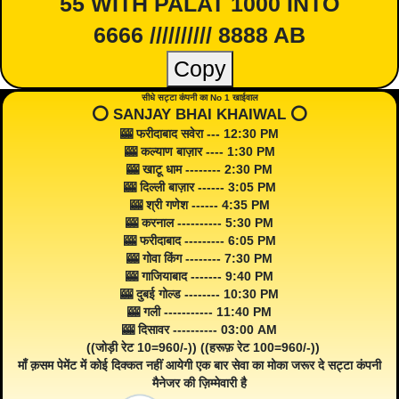
55 WITH PALAT 1000 INTO
6666 ////////// 8888 AB
Copy
सीधे सट्टा कंपनी का No 1 खाईवाल
⭕️ SANJAY BHAI KHAIWAL ⭕️
🎰 फरीदाबाद सवेरा --- 12:30 PM
🎰 कल्याण बाज़ार ---- 1:30 PM
🎰 खाटू धाम -------- 2:30 PM
🎰 दिल्ली बाज़ार ------ 3:05 PM
🎰 श्री गणेश ------ 4:35 PM
🎰 करनाल ---------- 5:30 PM
🎰 फरीदाबाद --------- 6:05 PM
🎰 गोवा किंग -------- 7:30 PM
🎰 गाजियाबाद ------- 9:40 PM
🎰 दुबई गोल्ड -------- 10:30 PM
🎰 गली ----------- 11:40 PM
🎰 दिसावर ---------- 03:00 AM
((जोड़ी रेट 10=960/-)) ((हरूफ़ रेट 100=960/-))
माँ क़सम पेमेंट में कोई दिक्कत नहीं आयेगी एक बार सेवा का मोका जरूर दे सट्टा कंपनी
मैनेजर की ज़िम्मेवारी है