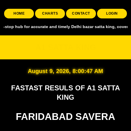
HOME
CHARTS
CONTACT
LOGIN
 for accurate and timely Delhi bazar satta king, covering all major 
A1 SATTA KING
August 9, 2026, 8:00:48 AM
FASTAST RESULS OF A1 SATTA
KING
FARIDABAD SAVERA