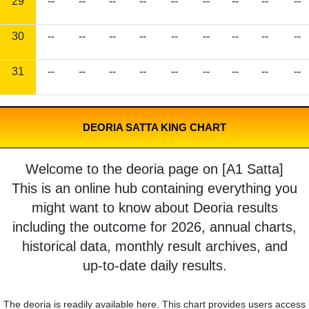
29
--
--
--
--
--
--
--
--
--
30
--
--
--
--
--
--
--
--
--
31
--
--
--
--
--
--
--
--
--
DEORIA SATTA KING CHART
Welcome to the deoria page on [A1 Satta]
This is an online hub containing everything you
might want to know about Deoria results
including the outcome for 2026, annual charts,
historical data, monthly result archives, and
up-to-date daily results.
The deoria is readily available here. This chart provides users access