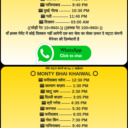
🎰 गाजियाबाद ------- 9:40 PM
🎰 दुबई गोल्ड -------- 10:30 PM
🎰 गली ----------- 11:40 PM
🎰 दिसावर ---------- 03:00 AM
((जोड़ी रेट 10=960/-)) ((हरूफ़ रेट 100=960/-))
माँ क़सम पेमेंट में कोई दिक्कत नहीं आयेगी एक बार सेवा का मोका ज़रूर दे सट्टा कंपनी
मैनेजर की ज़िम्मेवारी है
सीधे सट्टा कंपनी का No 1 खाईवाल
⭕️ MONTY BHAI KHAIWAL ⭕️
🎰 फरीदाबाद सवेरा --- 12:30 PM
🎰 कल्याण बाज़ार ---- 1:30 PM
🎰 खाटू धाम -------- 2:30 PM
🎰 दिल्ली बाज़ार ------ 3:05 PM
🎰 श्री गणेश ------ 4:35 PM
🎰 करनाल ---------- 5:30 PM
🎰 फरीदाबाद --------- 6:05 PM
🎰 गोवा किंग -------- 7:30 PM
🎰 गाजियाबाद ------- 9:40 PM