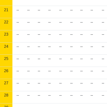
21
--
--
--
--
--
--
--
--
--
22
--
--
--
--
--
--
--
--
--
23
--
--
--
--
--
--
--
--
--
24
--
--
--
--
--
--
--
--
--
25
--
--
--
--
--
--
--
--
--
26
--
--
--
--
--
--
--
--
--
27
--
--
--
--
--
--
--
--
--
28
--
--
--
--
--
--
--
--
--