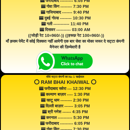
🎰 फरीदाबाद --------- 6:05 PM
🎰 गोवा किंग -------- 7:30 PM
🎰 गाजियाबाद ------- 9:40 PM
🎰 दुबई गोल्ड -------- 10:30 PM
🎰 गली ----------- 11:40 PM
🎰 दिसावर ---------- 03:00 AM
((जोड़ी रेट 10=960/-)) ((हरूफ़ रेट 100=960/-))
माँ क़सम पेमेंट में कोई दिक्कत नहीं आयेगी एक बार सेवा का मोका जरूर दे सट्टा कंपनी
मैनेजर की ज़िम्मेवारी है
सीधे सट्टा कंपनी का No 1 खाईवाल
⭕️ RAM BHAI KHAIWAL ⭕️
🎰 फरीदाबाद सवेरा --- 12:30 PM
🎰 कल्याण बाज़ार ---- 1:30 PM
🎰 खाटू धाम -------- 2:30 PM
🎰 दिल्ली बाज़ार ------ 3:05 PM
🎰 श्री गणेश ------ 4:35 PM
🎰 करनाल ---------- 5:30 PM
🎰 फरीदाबाद --------- 6:05 PM
🎰 गोवा किंग -------- 7:30 PM