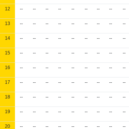
12
--
--
--
--
--
--
--
--
--
13
--
--
--
--
--
--
--
--
--
14
--
--
--
--
--
--
--
--
--
15
--
--
--
--
--
--
--
--
--
16
--
--
--
--
--
--
--
--
--
17
--
--
--
--
--
--
--
--
--
18
--
--
--
--
--
--
--
--
--
19
--
--
--
--
--
--
--
--
--
20
--
--
--
--
--
--
--
--
--