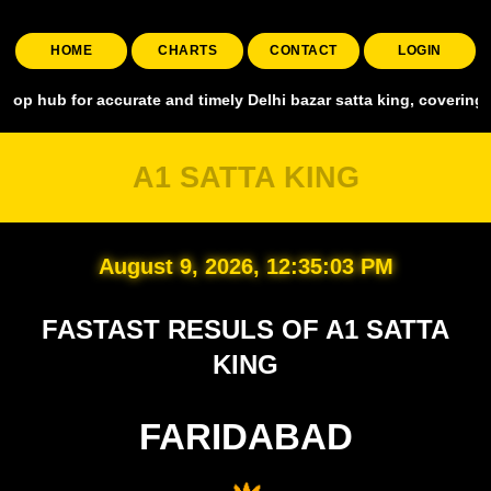
HOME
CHARTS
CONTACT
LOGIN
r accurate and timely Delhi bazar satta king, covering all major ma
A1 SATTA KING
August 9, 2026, 12:35:04 PM
FASTAST RESULS OF A1 SATTA
KING
FARIDABAD