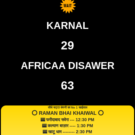
KARNAL
29
AFRICAA DISAWER
63
सीधे सट्टा कंपनी का No 1 खाईवाल
⭕️ RAMAN BHAI KHAIWAL ⭕️
🎰 फरीदाबाद सवेरा --- 12:30 PM
🎰 कल्याण बाज़ार ---- 1:30 PM
🎰 खाटू धाम -------- 2:30 PM