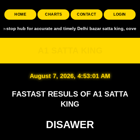
HOME
CHARTS
CONTACT
LOGIN
 for accurate and timely Delhi bazar satta king, covering all major 
A1 SATTA KING
August 7, 2026, 4:53:02 AM
FASTAST RESULS OF A1 SATTA
KING
DISAWER