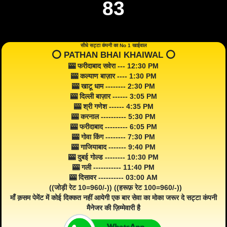
83
सीधे सट्टा कंपनी का No 1 खाईवाल
⭕️ PATHAN BHAI KHAIWAL ⭕️
🎰 फरीदाबाद सवेरा --- 12:30 PM
🎰 कल्याण बाज़ार ---- 1:30 PM
🎰 खाटू धाम -------- 2:30 PM
🎰 दिल्ली बाज़ार ------ 3:05 PM
🎰 श्री गणेश ------ 4:35 PM
🎰 करनाल ---------- 5:30 PM
🎰 फरीदाबाद --------- 6:05 PM
🎰 गोवा किंग -------- 7:30 PM
🎰 गाजियाबाद ------- 9:40 PM
🎰 दुबई गोल्ड -------- 10:30 PM
🎰 गली ----------- 11:40 PM
🎰 दिसावर ---------- 03:00 AM
((जोड़ी रेट 10=960/-)) ((हरूफ़ रेट 100=960/-))
माँ क़सम पेमेंट में कोई दिक्कत नहीं आयेगी एक बार सेवा का मोका जरूर दे सट्टा कंपनी
मैनेजर की ज़िम्मेवारी है