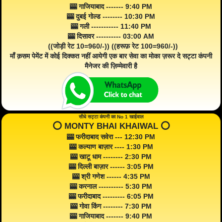
🎰 गाजियाबाद ------- 9:40 PM
🎰 दुबई गोल्ड -------- 10:30 PM
🎰 गली ----------- 11:40 PM
🎰 दिसावर ---------- 03:00 AM
((जोड़ी रेट 10=960/-)) ((हरूफ़ रेट 100=960/-))
माँ क़सम पेमेंट में कोई दिक्कत नहीं आयेगी एक बार सेवा का मोका ज़रूर दे सट्टा कंपनी
मैनेजर की ज़िम्मेवारी है
सीधे सट्टा कंपनी का No 1 खाईवाल
⭕️ MONTY BHAI KHAIWAL ⭕️
🎰 फरीदाबाद सवेरा --- 12:30 PM
🎰 कल्याण बाज़ार ---- 1:30 PM
🎰 खाटू धाम -------- 2:30 PM
🎰 दिल्ली बाज़ार ------ 3:05 PM
🎰 श्री गणेश ------ 4:35 PM
🎰 करनाल ---------- 5:30 PM
🎰 फरीदाबाद --------- 6:05 PM
🎰 गोवा किंग -------- 7:30 PM
🎰 गाजियाबाद ------- 9:40 PM