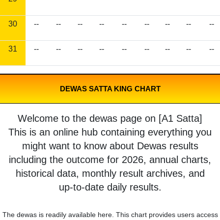
30
--
--
--
--
--
--
--
--
--
31
--
--
--
--
--
--
--
--
--
DEWAS SATTA KING CHART
Welcome to the dewas page on [A1 Satta]
This is an online hub containing everything you
might want to know about Dewas results
including the outcome for 2026, annual charts,
historical data, monthly result archives, and
up-to-date daily results.
The dewas is readily available here. This chart provides users access