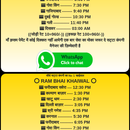
🎰 गोवा किंग -------- 7:30 PM
🎰 गाजियाबाद ------- 9:40 PM
🎰 दुबई गोल्ड -------- 10:30 PM
🎰 गली ----------- 11:40 PM
🎰 दिसावर ---------- 03:00 AM
((जोड़ी रेट 10=960/-)) ((हरूफ़ रेट 100=960/-))
माँ क़सम पेमेंट में कोई दिक्कत नहीं आयेगी एक बार सेवा का मोका जरूर दे सट्टा कंपनी
मैनेजर की ज़िम्मेवारी है
सीधे सट्टा कंपनी का No 1 खाईवाल
⭕️ RAM BHAI KHAIWAL ⭕️
🎰 फरीदाबाद सवेरा --- 12:30 PM
🎰 कल्याण बाज़ार ---- 1:30 PM
🎰 खाटू धाम -------- 2:30 PM
🎰 दिल्ली बाज़ार ------ 3:05 PM
🎰 श्री गणेश ------ 4:35 PM
🎰 करनाल ---------- 5:30 PM
🎰 फरीदाबाद --------- 6:05 PM
🎰 गोवा किंग -------- 7:30 PM