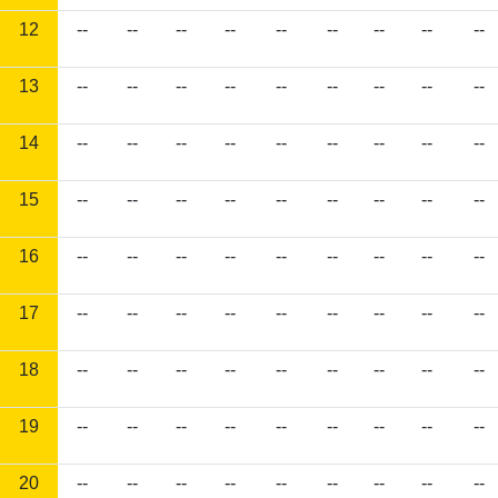
12
--
--
--
--
--
--
--
--
--
13
--
--
--
--
--
--
--
--
--
14
--
--
--
--
--
--
--
--
--
15
--
--
--
--
--
--
--
--
--
16
--
--
--
--
--
--
--
--
--
17
--
--
--
--
--
--
--
--
--
18
--
--
--
--
--
--
--
--
--
19
--
--
--
--
--
--
--
--
--
20
--
--
--
--
--
--
--
--
--