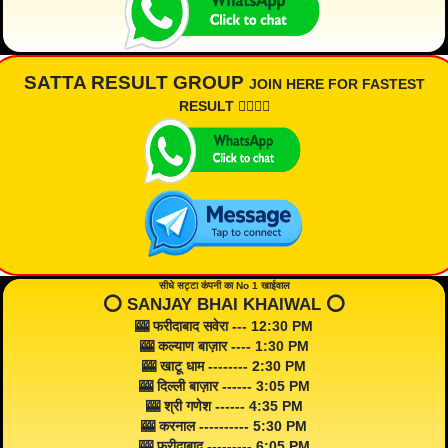
SATTA RESULT GROUP
JOIN HERE FOR FASTEST
RESULT 👇🏾👇🏾
सीधे सट्टा कंपनी का No 1 खाईवाल
⭕️ SANJAY BHAI KHAIWAL ⭕️
🎰 फरीदाबाद सवेरा --- 12:30 PM
🎰 कल्याण बाज़ार ---- 1:30 PM
🎰 खाटू धाम -------- 2:30 PM
🎰 दिल्ली बाज़ार ------ 3:05 PM
🎰 श्री गणेश ------ 4:35 PM
🎰 करनाल ---------- 5:30 PM
🎰 फरीदाबाद --------- 6:05 PM