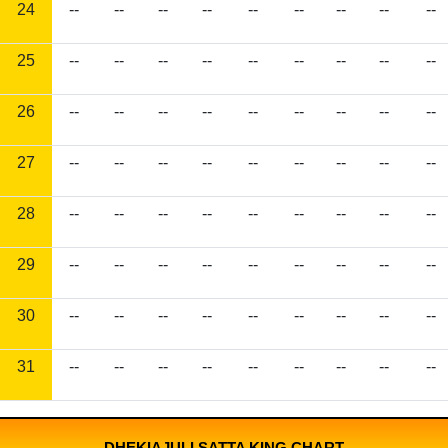
24
--
--
--
--
--
--
--
--
--
25
--
--
--
--
--
--
--
--
--
26
--
--
--
--
--
--
--
--
--
27
--
--
--
--
--
--
--
--
--
28
--
--
--
--
--
--
--
--
--
29
--
--
--
--
--
--
--
--
--
30
--
--
--
--
--
--
--
--
--
31
--
--
--
--
--
--
--
--
--
DHEKIAJULI SATTA KING CHART