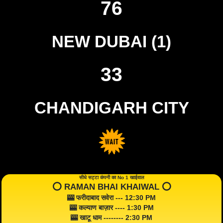
76
NEW DUBAI (1)
33
CHANDIGARH CITY
सीधे सट्टा कंपनी का No 1 खाईवाल
⭕️ RAMAN BHAI KHAIWAL ⭕️
🎰 फरीदाबाद सवेरा --- 12:30 PM
🎰 कल्याण बाज़ार ---- 1:30 PM
🎰 खाटू धाम -------- 2:30 PM