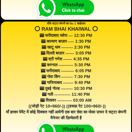
सीधे सट्टा कंपनी का No 1 खाईवाल
⭕️ RAM BHAI KHAIWAL ⭕️
🎰 फरीदाबाद सवेरा --- 12:30 PM
🎰 कल्याण बाज़ार ---- 1:30 PM
🎰 खाटू धाम -------- 2:30 PM
🎰 दिल्ली बाज़ार ------ 3:05 PM
🎰 श्री गणेश ------ 4:35 PM
🎰 करनाल ---------- 5:30 PM
🎰 फरीदाबाद --------- 6:05 PM
🎰 गोवा किंग -------- 7:30 PM
🎰 गाजियाबाद ------- 9:40 PM
🎰 दुबई गोल्ड -------- 10:30 PM
🎰 गली ----------- 11:40 PM
🎰 दिसावर ---------- 03:00 AM
((जोड़ी रेट 10=960/-)) ((हरूफ़ रेट 100=960/-))
माँ क़सम पेमेंट में कोई दिक्कत नहीं आयेगी एक बार सेवा का मोका ज़रूर दे सट्टा कंपनी
मैनेजर की ज़िम्मेवारी है