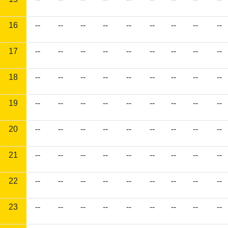
16
--
--
--
--
--
--
--
--
--
17
--
--
--
--
--
--
--
--
--
18
--
--
--
--
--
--
--
--
--
19
--
--
--
--
--
--
--
--
--
20
--
--
--
--
--
--
--
--
--
21
--
--
--
--
--
--
--
--
--
22
--
--
--
--
--
--
--
--
--
23
--
--
--
--
--
--
--
--
--