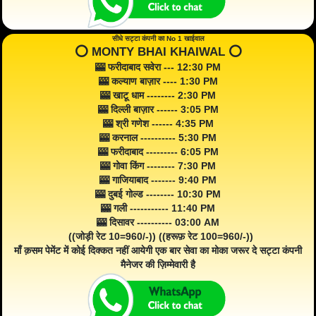
सीधे सट्टा कंपनी का No 1 खाईवाल
⭕️ MONTY BHAI KHAIWAL ⭕️
🎰 फरीदाबाद सवेरा --- 12:30 PM
🎰 कल्याण बाज़ार ---- 1:30 PM
🎰 खाटू धाम -------- 2:30 PM
🎰 दिल्ली बाज़ार ------ 3:05 PM
🎰 श्री गणेश ------ 4:35 PM
🎰 करनाल ---------- 5:30 PM
🎰 फरीदाबाद --------- 6:05 PM
🎰 गोवा किंग -------- 7:30 PM
🎰 गाजियाबाद ------- 9:40 PM
🎰 दुबई गोल्ड -------- 10:30 PM
🎰 गली ----------- 11:40 PM
🎰 दिसावर ---------- 03:00 AM
((जोड़ी रेट 10=960/-)) ((हरूफ़ रेट 100=960/-))
माँ क़सम पेमेंट में कोई दिक्कत नहीं आयेगी एक बार सेवा का मोका जरूर दे सट्टा कंपनी
मैनेजर की ज़िम्मेवारी है