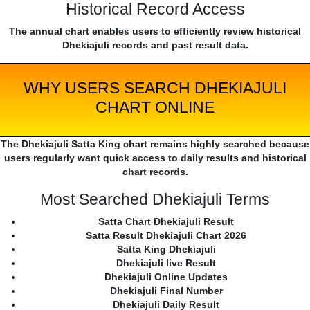
Historical Record Access
The annual chart enables users to efficiently review historical
Dhekiajuli records and past result data.
WHY USERS SEARCH DHEKIAJULI
CHART ONLINE
The Dhekiajuli Satta King chart remains highly searched because
users regularly want quick access to daily results and historical
chart records.
Most Searched Dhekiajuli Terms
Satta Chart Dhekiajuli Result
Satta Result Dhekiajuli Chart 2026
Satta King Dhekiajuli
Dhekiajuli live Result
Dhekiajuli Online Updates
Dhekiajuli Final Number
Dhekiajuli Daily Result