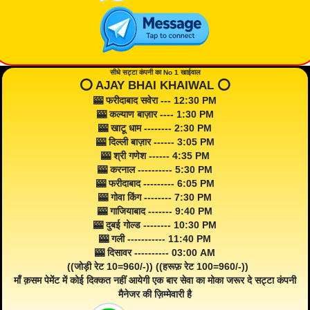
सीधे सट्टा कंपनी का No 1 खाईवाल
⭕️ AJAY BHAI KHAIWAL ⭕️
🎰 फरीदाबाद सवेरा --- 12:30 PM
🎰 कल्याण बाज़ार ---- 1:30 PM
🎰 खाटू धाम -------- 2:30 PM
🎰 दिल्ली बाज़ार ------ 3:05 PM
🎰 श्री गणेश ------ 4:35 PM
🎰 करनाल ---------- 5:30 PM
🎰 फरीदाबाद --------- 6:05 PM
🎰 गोवा किंग -------- 7:30 PM
🎰 गाजियाबाद ------- 9:40 PM
🎰 दुबई गोल्ड -------- 10:30 PM
🎰 गली ----------- 11:40 PM
🎰 दिसावर ---------- 03:00 AM
((जोड़ी रेट 10=960/-)) ((हरूफ़ रेट 100=960/-))
माँ क़सम पेमेंट में कोई दिक्कत नहीं आयेगी एक बार सेवा का मोका जरूर दे सट्टा कंपनी
मैनेजर की ज़िम्मेवारी है