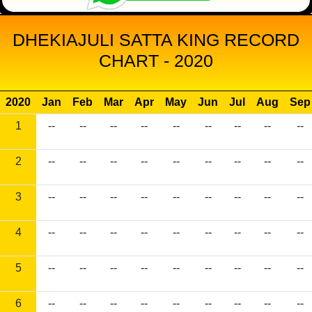
DHEKIAJULI SATTA KING RECORD
CHART - 2020
2020
Jan
Feb
Mar
Apr
May
Jun
Jul
Aug
Sep
1
--
--
--
--
--
--
--
--
--
2
--
--
--
--
--
--
--
--
--
3
--
--
--
--
--
--
--
--
--
4
--
--
--
--
--
--
--
--
--
5
--
--
--
--
--
--
--
--
--
6
--
--
--
--
--
--
--
--
--