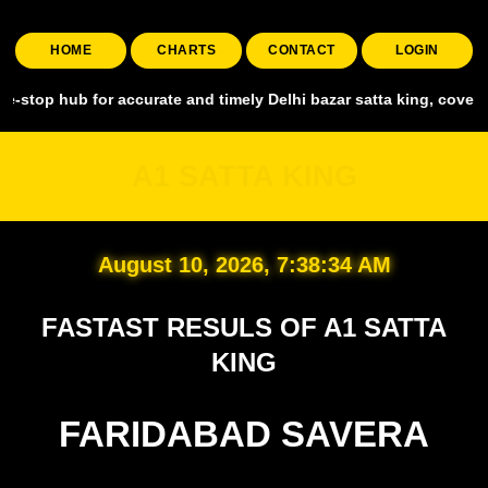
HOME
CHARTS
CONTACT
LOGIN
 for accurate and timely Delhi bazar satta king, covering all major
A1 SATTA KING
August 10, 2026, 7:38:35 AM
FASTAST RESULS OF A1 SATTA
KING
FARIDABAD SAVERA