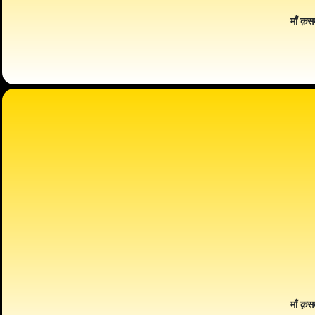
माँ क़स
माँ क़स