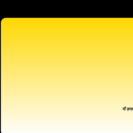
माँ क़स