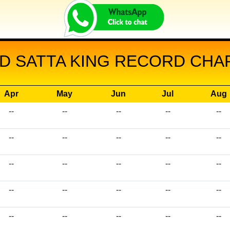
D SATTA KING RECORD CHART
Apr
May
Jun
Jul
Aug
--
--
--
--
--
--
--
--
--
--
--
--
--
--
--
--
--
--
--
--
--
--
--
--
--