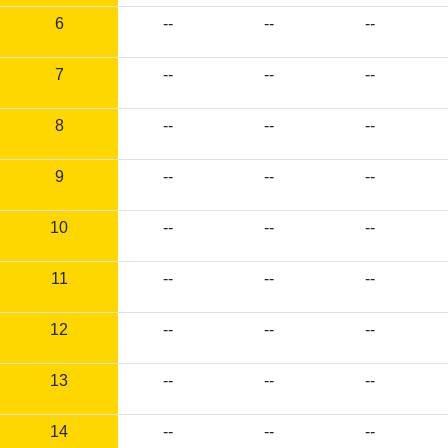
6
--
--
--
7
--
--
--
8
--
--
--
9
--
--
--
10
--
--
--
11
--
--
--
12
--
--
--
13
--
--
--
14
--
--
--