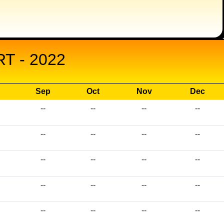
 - 2022
Sep
Oct
Nov
Dec
--
--
--
--
--
--
--
--
--
--
--
--
--
--
--
--
--
--
--
--