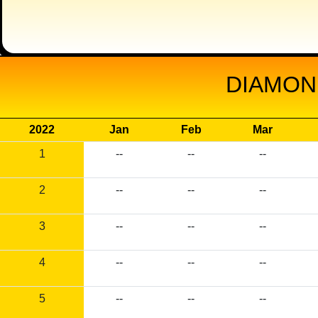
DIAMON
2022
Jan
Feb
Mar
1
--
--
--
2
--
--
--
3
--
--
--
4
--
--
--
5
--
--
--