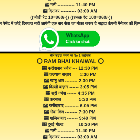
🎰 गली ----------- 11:40 PM
🎰 दिसावर ---------- 03:00 AM
((जोड़ी रेट 10=960/-)) ((हरूफ़ रेट 100=960/-))
म पेमेंट में कोई दिक्कत नहीं आयेगी एक बार सेवा का मोका जरूर दे सट्टा कंपनी मैनेजर की ज़िम्म
सीधे सट्टा कंपनी का No 1 खाईवाल
⭕️ RAM BHAI KHAIWAL ⭕️
🎰 फरीदाबाद सवेरा --- 12:30 PM
🎰 कल्याण बाज़ार ---- 1:30 PM
🎰 खाटू धाम -------- 2:30 PM
🎰 दिल्ली बाज़ार ------ 3:05 PM
🎰 श्री गणेश ------ 4:35 PM
🎰 करनाल ---------- 5:30 PM
🎰 फरीदाबाद --------- 6:05 PM
🎰 गोवा किंग -------- 7:30 PM
🎰 गाजियाबाद ------- 9:40 PM
🎰 दुबई गोल्ड -------- 10:30 PM
🎰 गली ----------- 11:40 PM
🎰 दिसावर ---------- 03:00 AM