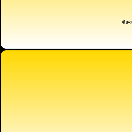
माँ क़स