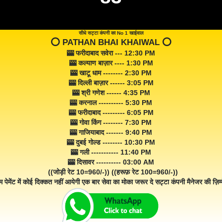
सीधे सट्टा कंपनी का No 1 खाईवाल
⭕️ PATHAN BHAI KHAIWAL ⭕️
🎰 फरीदाबाद सवेरा --- 12:30 PM
🎰 कल्याण बाज़ार ---- 1:30 PM
🎰 खाटू धाम -------- 2:30 PM
🎰 दिल्ली बाज़ार ------ 3:05 PM
🎰 श्री गणेश ------ 4:35 PM
🎰 करनाल ---------- 5:30 PM
🎰 फरीदाबाद --------- 6:05 PM
🎰 गोवा किंग -------- 7:30 PM
🎰 गाजियाबाद ------- 9:40 PM
🎰 दुबई गोल्ड -------- 10:30 PM
🎰 गली ----------- 11:40 PM
🎰 दिसावर ---------- 03:00 AM
((जोड़ी रेट 10=960/-)) ((हरूफ़ रेट 100=960/-))
म पेमेंट में कोई दिक्कत नहीं आयेगी एक बार सेवा का मोका जरूर दे सट्टा कंपनी मैनेजर की ज़िम्म