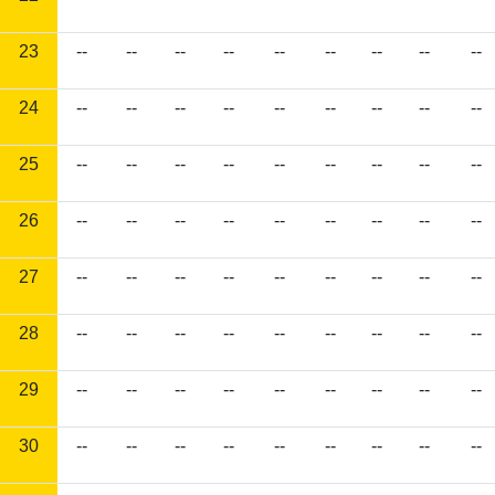
23
--
--
--
--
--
--
--
--
--
24
--
--
--
--
--
--
--
--
--
25
--
--
--
--
--
--
--
--
--
26
--
--
--
--
--
--
--
--
--
27
--
--
--
--
--
--
--
--
--
28
--
--
--
--
--
--
--
--
--
29
--
--
--
--
--
--
--
--
--
30
--
--
--
--
--
--
--
--
--