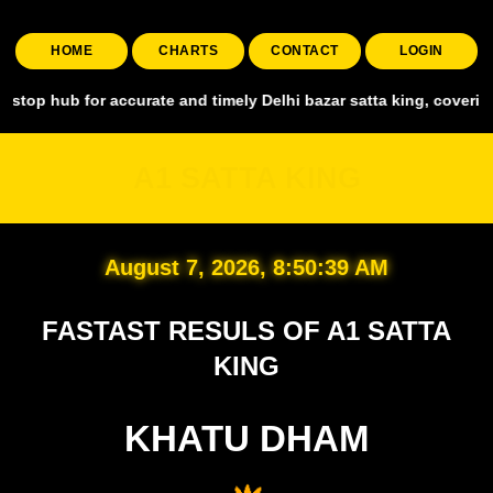
HOME
CHARTS
CONTACT
LOGIN
for accurate and timely Delhi bazar satta king, covering all major m
A1 SATTA KING
August 7, 2026, 8:50:40 AM
FASTAST RESULS OF A1 SATTA
KING
KHATU DHAM