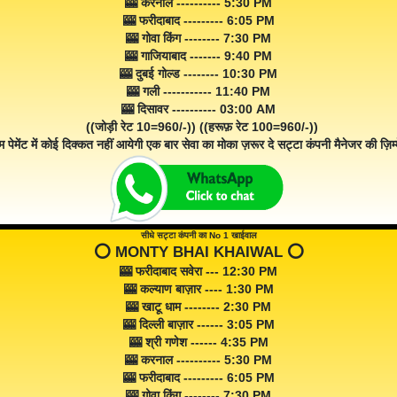
🎰 करनाल ---------- 5:30 PM
🎰 फरीदाबाद --------- 6:05 PM
🎰 गोवा किंग -------- 7:30 PM
🎰 गाजियाबाद ------- 9:40 PM
🎰 दुबई गोल्ड -------- 10:30 PM
🎰 गली ----------- 11:40 PM
🎰 दिसावर ---------- 03:00 AM
((जोड़ी रेट 10=960/-)) ((हरूफ़ रेट 100=960/-))
म पेमेंट में कोई दिक्कत नहीं आयेगी एक बार सेवा का मोका ज़रूर दे सट्टा कंपनी मैनेजर की ज़िम्म
सीधे सट्टा कंपनी का No 1 खाईवाल
⭕️ MONTY BHAI KHAIWAL ⭕️
🎰 फरीदाबाद सवेरा --- 12:30 PM
🎰 कल्याण बाज़ार ---- 1:30 PM
🎰 खाटू धाम -------- 2:30 PM
🎰 दिल्ली बाज़ार ------ 3:05 PM
🎰 श्री गणेश ------ 4:35 PM
🎰 करनाल ---------- 5:30 PM
🎰 फरीदाबाद --------- 6:05 PM
🎰 गोवा किंग -------- 7:30 PM