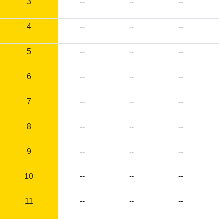
3
--
--
--
4
--
--
--
5
--
--
--
6
--
--
--
7
--
--
--
8
--
--
--
9
--
--
--
10
--
--
--
11
--
--
--