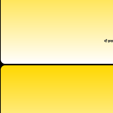
माँ क़स