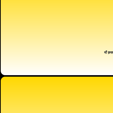
माँ क़स