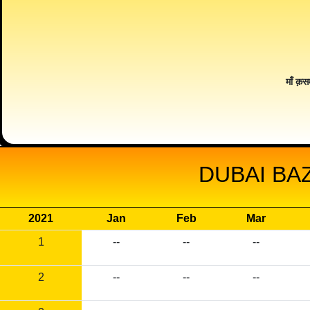
माँ क़स
DUBAI BA
2021
Jan
Feb
Mar
1
--
--
--
2
--
--
--