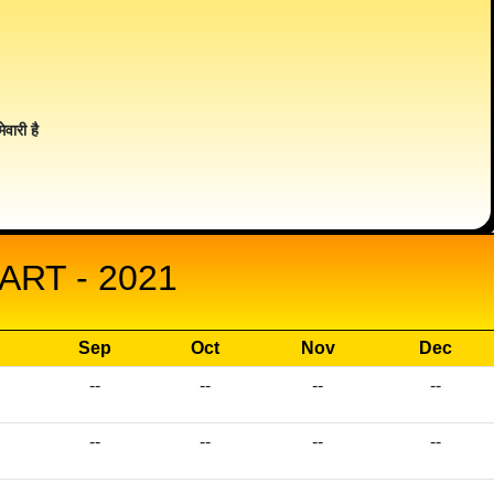
ेवारी है
RT - 2021
Sep
Oct
Nov
Dec
--
--
--
--
--
--
--
--