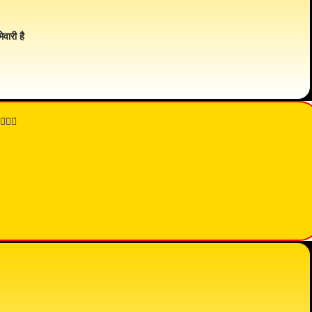
ेवारी है
👇🏾