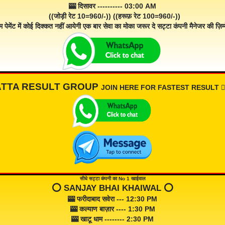
🎰 दिसावर ---------- 03:00 AM
((जोड़ी रेट 10=960/-)) ((हरूफ़ रेट 100=960/-))
म पेमेंट में कोई दिक्कत नहीं आयेगी एक बार सेवा का मोका जरूर दे सट्टा कंपनी मैनेजर की ज़िम्म
ATTA RESULT GROUP
JOIN HERE FOR FASTEST RESULT 👇🏾
सीधे सट्टा कंपनी का No 1 खाईवाल
⭕️ SANJAY BHAI KHAIWAL ⭕️
🎰 फरीदाबाद सवेरा --- 12:30 PM
🎰 कल्याण बाज़ार ---- 1:30 PM
🎰 खाटू धाम -------- 2:30 PM