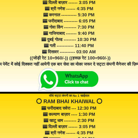
🎰 दिल्ली बाज़ार ------ 3:05 PM
🎰 श्री गणेश ------ 4:35 PM
🎰 करनाल ---------- 5:30 PM
🎰 फरीदाबाद --------- 6:05 PM
🎰 गोवा किंग -------- 7:30 PM
🎰 गाजियाबाद ------- 9:40 PM
🎰 दुबई गोल्ड -------- 10:30 PM
🎰 गली ----------- 11:40 PM
🎰 दिसावर ---------- 03:00 AM
((जोड़ी रेट 10=960/-)) ((हरूफ़ रेट 100=960/-))
म पेमेंट में कोई दिक्कत नहीं आयेगी एक बार सेवा का मोका जरूर दे सट्टा कंपनी मैनेजर की ज़िम्म
सीधे सट्टा कंपनी का No 1 खाईवाल
⭕️ RAM BHAI KHAIWAL ⭕️
🎰 फरीदाबाद सवेरा --- 12:30 PM
🎰 कल्याण बाज़ार ---- 1:30 PM
🎰 खाटू धाम -------- 2:30 PM
🎰 दिल्ली बाज़ार ------ 3:05 PM
🎰 श्री गणेश ------ 4:35 PM