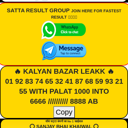
SATTA RESULT GROUP
JOIN HERE FOR FASTEST
RESULT 👇🏾👇🏾
🔥 KALYAN BAZAR LEAKK 🔥
01 92 83 74 65 32 41 87 68 59 93 21
55 WITH PALAT 1000 INTO
6666 ////////// 8888 AB
Copy
सीधे सट्टा कंपनी का No 1 खाईवाल
⭕️ SANJAY BHAI KHAIWAL ⭕️