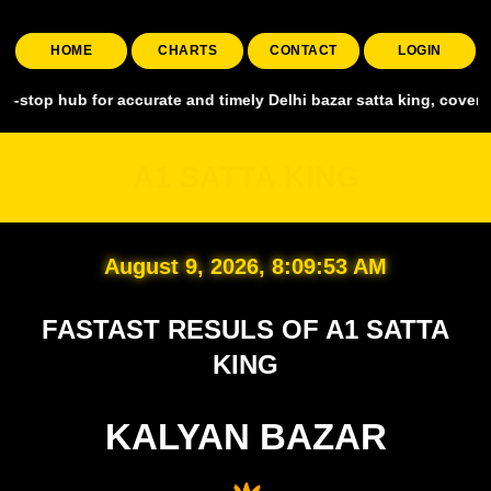
HOME
CHARTS
CONTACT
LOGIN
 for accurate and timely Delhi bazar satta king, covering all major 
A1 SATTA KING
August 9, 2026, 8:09:54 AM
FASTAST RESULS OF A1 SATTA
KING
KALYAN BAZAR