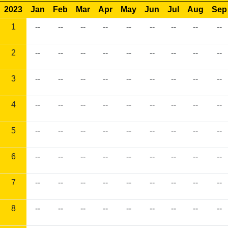
2023
Jan
Feb
Mar
Apr
May
Jun
Jul
Aug
Sep
1
--
--
--
--
--
--
--
--
--
2
--
--
--
--
--
--
--
--
--
3
--
--
--
--
--
--
--
--
--
4
--
--
--
--
--
--
--
--
--
5
--
--
--
--
--
--
--
--
--
6
--
--
--
--
--
--
--
--
--
7
--
--
--
--
--
--
--
--
--
8
--
--
--
--
--
--
--
--
--