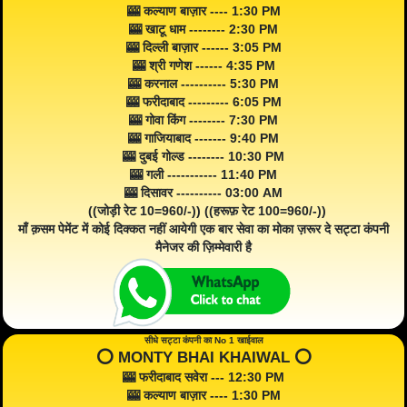
🎰 कल्याण बाज़ार ---- 1:30 PM
🎰 खाटू धाम -------- 2:30 PM
🎰 दिल्ली बाज़ार ------ 3:05 PM
🎰 श्री गणेश ------ 4:35 PM
🎰 करनाल ---------- 5:30 PM
🎰 फरीदाबाद --------- 6:05 PM
🎰 गोवा किंग -------- 7:30 PM
🎰 गाजियाबाद ------- 9:40 PM
🎰 दुबई गोल्ड -------- 10:30 PM
🎰 गली ----------- 11:40 PM
🎰 दिसावर ---------- 03:00 AM
((जोड़ी रेट 10=960/-)) ((हरूफ़ रेट 100=960/-))
माँ क़सम पेमेंट में कोई दिक्कत नहीं आयेगी एक बार सेवा का मोका ज़रूर दे सट्टा कंपनी
मैनेजर की ज़िम्मेवारी है
सीधे सट्टा कंपनी का No 1 खाईवाल
⭕️ MONTY BHAI KHAIWAL ⭕️
🎰 फरीदाबाद सवेरा --- 12:30 PM
🎰 कल्याण बाज़ार ---- 1:30 PM