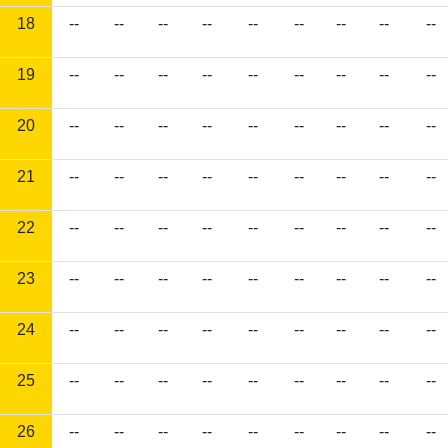
18
--
--
--
--
--
--
--
--
--
19
--
--
--
--
--
--
--
--
--
20
--
--
--
--
--
--
--
--
--
21
--
--
--
--
--
--
--
--
--
22
--
--
--
--
--
--
--
--
--
23
--
--
--
--
--
--
--
--
--
24
--
--
--
--
--
--
--
--
--
25
--
--
--
--
--
--
--
--
--
26
--
--
--
--
--
--
--
--
--