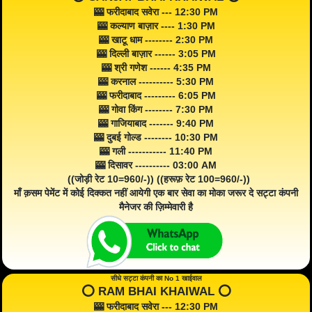
🎰 फरीदाबाद सवेरा --- 12:30 PM
🎰 कल्याण बाज़ार ---- 1:30 PM
🎰 खाटू धाम -------- 2:30 PM
🎰 दिल्ली बाज़ार ------ 3:05 PM
🎰 श्री गणेश ------ 4:35 PM
🎰 करनाल ---------- 5:30 PM
🎰 फरीदाबाद --------- 6:05 PM
🎰 गोवा किंग -------- 7:30 PM
🎰 गाजियाबाद ------- 9:40 PM
🎰 दुबई गोल्ड -------- 10:30 PM
🎰 गली ----------- 11:40 PM
🎰 दिसावर ---------- 03:00 AM
((जोड़ी रेट 10=960/-)) ((हरूफ़ रेट 100=960/-))
माँ क़सम पेमेंट में कोई दिक्कत नहीं आयेगी एक बार सेवा का मोका जरूर दे सट्टा कंपनी
मैनेजर की ज़िम्मेवारी है
सीधे सट्टा कंपनी का No 1 खाईवाल
⭕️ RAM BHAI KHAIWAL ⭕️
🎰 फरीदाबाद सवेरा --- 12:30 PM