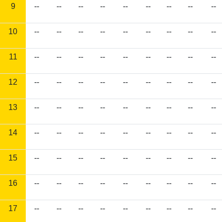
9
--
--
--
--
--
--
--
--
--
10
--
--
--
--
--
--
--
--
--
11
--
--
--
--
--
--
--
--
--
12
--
--
--
--
--
--
--
--
--
13
--
--
--
--
--
--
--
--
--
14
--
--
--
--
--
--
--
--
--
15
--
--
--
--
--
--
--
--
--
16
--
--
--
--
--
--
--
--
--
17
--
--
--
--
--
--
--
--
--