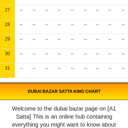
27
--
--
--
--
--
--
--
--
--
28
--
--
--
--
--
--
--
--
--
29
--
--
--
--
--
--
--
--
--
30
--
--
--
--
--
--
--
--
--
31
--
--
--
--
--
--
--
--
--
DUBAI BAZAR SATTA KING CHART
Welcome to the dubai bazar page on [A1
Satta] This is an online hub containing
everything you might want to know about