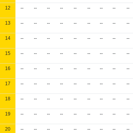
12
--
--
--
--
--
--
--
--
--
13
--
--
--
--
--
--
--
--
--
14
--
--
--
--
--
--
--
--
--
15
--
--
--
--
--
--
--
--
--
16
--
--
--
--
--
--
--
--
--
17
--
--
--
--
--
--
--
--
--
18
--
--
--
--
--
--
--
--
--
19
--
--
--
--
--
--
--
--
--
20
--
--
--
--
--
--
--
--
--