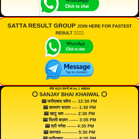
SATTA RESULT GROUP
JOIN HERE FOR FASTEST
RESULT 👇🏾👇🏾
सीधे सट्टा कंपनी का No 1 खाईवाल
⭕️ SANJAY BHAI KHAIWAL ⭕️
🎰 फरीदाबाद सवेरा --- 12:30 PM
🎰 कल्याण बाज़ार ---- 1:30 PM
🎰 खाटू धाम -------- 2:30 PM
🎰 दिल्ली बाज़ार ------ 3:05 PM
🎰 श्री गणेश ------ 4:35 PM
🎰 करनाल ---------- 5:30 PM
🎰 फरीदाबाद --------- 6:05 PM