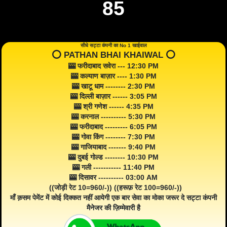
85
सीधे सट्टा कंपनी का No 1 खाईवाल
⭕️ PATHAN BHAI KHAIWAL ⭕️
🎰 फरीदाबाद सवेरा --- 12:30 PM
🎰 कल्याण बाज़ार ---- 1:30 PM
🎰 खाटू धाम -------- 2:30 PM
🎰 दिल्ली बाज़ार ------ 3:05 PM
🎰 श्री गणेश ------ 4:35 PM
🎰 करनाल ---------- 5:30 PM
🎰 फरीदाबाद --------- 6:05 PM
🎰 गोवा किंग -------- 7:30 PM
🎰 गाजियाबाद ------- 9:40 PM
🎰 दुबई गोल्ड -------- 10:30 PM
🎰 गली ----------- 11:40 PM
🎰 दिसावर ---------- 03:00 AM
((जोड़ी रेट 10=960/-)) ((हरूफ़ रेट 100=960/-))
माँ क़सम पेमेंट में कोई दिक्कत नहीं आयेगी एक बार सेवा का मोका जरूर दे सट्टा कंपनी
मैनेजर की ज़िम्मेवारी है