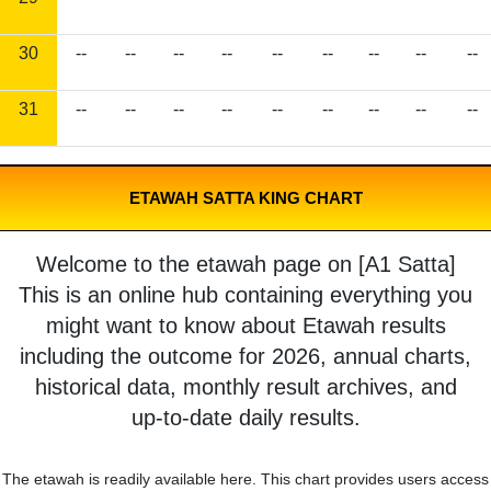
30
--
--
--
--
--
--
--
--
--
31
--
--
--
--
--
--
--
--
--
ETAWAH SATTA KING CHART
Welcome to the etawah page on [A1 Satta]
This is an online hub containing everything you
might want to know about Etawah results
including the outcome for 2026, annual charts,
historical data, monthly result archives, and
up-to-date daily results.
The etawah is readily available here. This chart provides users access