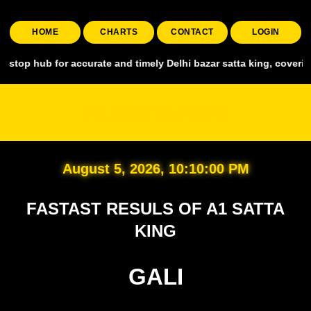
HOME
CHARTS
CONTACT
LOGIN
for accurate and timely Delhi bazar satta king, covering all major 
A1 SATTA KING
August 5, 2026, 10:10:01 PM
FASTAST RESULS OF A1 SATTA
KING
GALI