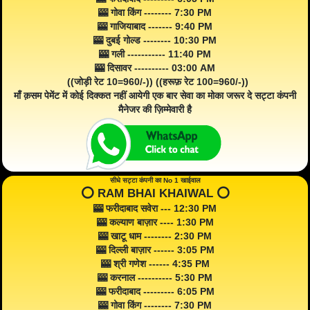
🎰 गोवा किंग -------- 7:30 PM
🎰 गाजियाबाद ------- 9:40 PM
🎰 दुबई गोल्ड -------- 10:30 PM
🎰 गली ----------- 11:40 PM
🎰 दिसावर ---------- 03:00 AM
((जोड़ी रेट 10=960/-)) ((हरूफ़ रेट 100=960/-))
माँ क़सम पेमेंट में कोई दिक्कत नहीं आयेगी एक बार सेवा का मोका जरूर दे सट्टा कंपनी
मैनेजर की ज़िम्मेवारी है
सीधे सट्टा कंपनी का No 1 खाईवाल
⭕️ RAM BHAI KHAIWAL ⭕️
🎰 फरीदाबाद सवेरा --- 12:30 PM
🎰 कल्याण बाज़ार ---- 1:30 PM
🎰 खाटू धाम -------- 2:30 PM
🎰 दिल्ली बाज़ार ------ 3:05 PM
🎰 श्री गणेश ------ 4:35 PM
🎰 करनाल ---------- 5:30 PM
🎰 फरीदाबाद --------- 6:05 PM
🎰 गोवा किंग -------- 7:30 PM