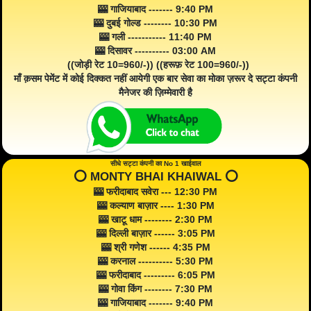
🎰 गाजियाबाद ------- 9:40 PM
🎰 दुबई गोल्ड -------- 10:30 PM
🎰 गली ----------- 11:40 PM
🎰 दिसावर ---------- 03:00 AM
((जोड़ी रेट 10=960/-)) ((हरूफ़ रेट 100=960/-))
माँ क़सम पेमेंट में कोई दिक्कत नहीं आयेगी एक बार सेवा का मोका ज़रूर दे सट्टा कंपनी
मैनेजर की ज़िम्मेवारी है
सीधे सट्टा कंपनी का No 1 खाईवाल
⭕️ MONTY BHAI KHAIWAL ⭕️
🎰 फरीदाबाद सवेरा --- 12:30 PM
🎰 कल्याण बाज़ार ---- 1:30 PM
🎰 खाटू धाम -------- 2:30 PM
🎰 दिल्ली बाज़ार ------ 3:05 PM
🎰 श्री गणेश ------ 4:35 PM
🎰 करनाल ---------- 5:30 PM
🎰 फरीदाबाद --------- 6:05 PM
🎰 गोवा किंग -------- 7:30 PM
🎰 गाजियाबाद ------- 9:40 PM