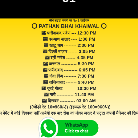
सीधे सट्टा कंपनी का No 1 खाईवाल
⭕️ PATHAN BHAI KHAIWAL ⭕️
🎰 फरीदाबाद सवेरा --- 12:30 PM
🎰 कल्याण बाज़ार ---- 1:30 PM
🎰 खाटू धाम -------- 2:30 PM
🎰 दिल्ली बाज़ार ------ 3:05 PM
🎰 श्री गणेश ------ 4:35 PM
🎰 करनाल ---------- 5:30 PM
🎰 फरीदाबाद --------- 6:05 PM
🎰 गोवा किंग -------- 7:30 PM
🎰 गाजियाबाद ------- 9:40 PM
🎰 दुबई गोल्ड -------- 10:30 PM
🎰 गली ----------- 11:40 PM
🎰 दिसावर ---------- 03:00 AM
((जोड़ी रेट 10=960/-)) ((हरूफ़ रेट 100=960/-))
म पेमेंट में कोई दिक्कत नहीं आयेगी एक बार सेवा का मोका जरूर दे सट्टा कंपनी मैनेजर की ज़िम्म