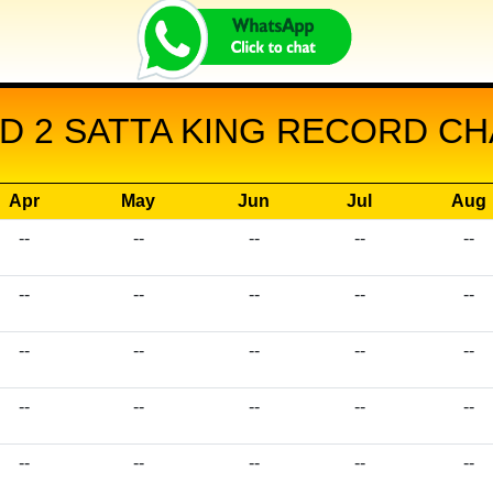
D 2 SATTA KING RECORD CHA
Apr
May
Jun
Jul
Aug
--
--
--
--
--
--
--
--
--
--
--
--
--
--
--
--
--
--
--
--
--
--
--
--
--