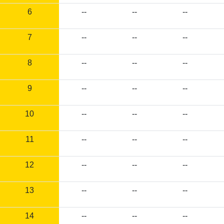
6
--
--
--
7
--
--
--
8
--
--
--
9
--
--
--
10
--
--
--
11
--
--
--
12
--
--
--
13
--
--
--
14
--
--
--