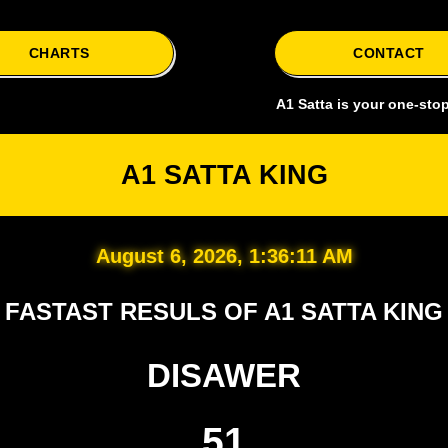
CHARTS
CONTACT
A1 Satta is your one-stop hub for 
A1 SATTA KING
August 6, 2026, 1:36:12 AM
FASTAST RESULS OF A1 SATTA KING
DISAWER
51