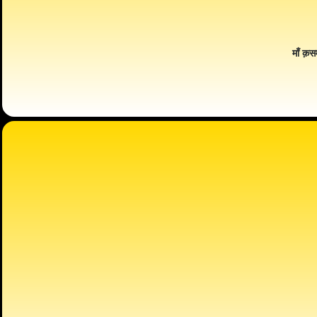
माँ क़स