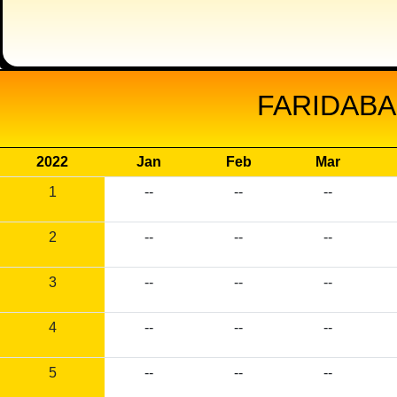
FARIDABA
2022
Jan
Feb
Mar
1
--
--
--
2
--
--
--
3
--
--
--
4
--
--
--
5
--
--
--