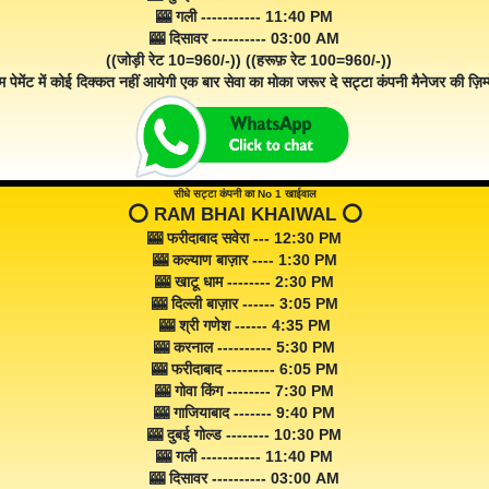
🎰 गली ----------- 11:40 PM
🎰 दिसावर ---------- 03:00 AM
((जोड़ी रेट 10=960/-)) ((हरूफ़ रेट 100=960/-))
म पेमेंट में कोई दिक्कत नहीं आयेगी एक बार सेवा का मोका जरूर दे सट्टा कंपनी मैनेजर की ज़िम्म
सीधे सट्टा कंपनी का No 1 खाईवाल
⭕️ RAM BHAI KHAIWAL ⭕️
🎰 फरीदाबाद सवेरा --- 12:30 PM
🎰 कल्याण बाज़ार ---- 1:30 PM
🎰 खाटू धाम -------- 2:30 PM
🎰 दिल्ली बाज़ार ------ 3:05 PM
🎰 श्री गणेश ------ 4:35 PM
🎰 करनाल ---------- 5:30 PM
🎰 फरीदाबाद --------- 6:05 PM
🎰 गोवा किंग -------- 7:30 PM
🎰 गाजियाबाद ------- 9:40 PM
🎰 दुबई गोल्ड -------- 10:30 PM
🎰 गली ----------- 11:40 PM
🎰 दिसावर ---------- 03:00 AM