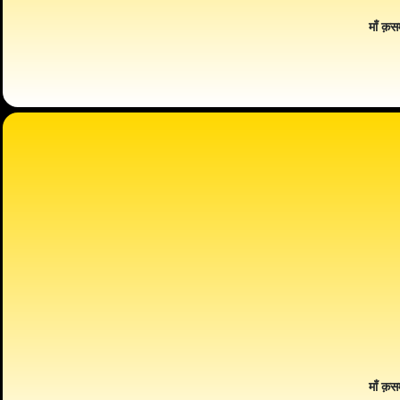
माँ क़स
माँ क़स