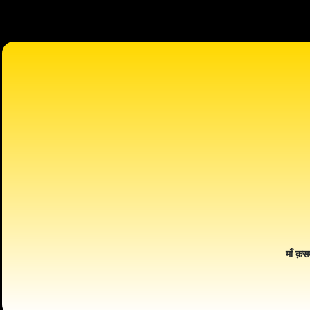
माँ क़स