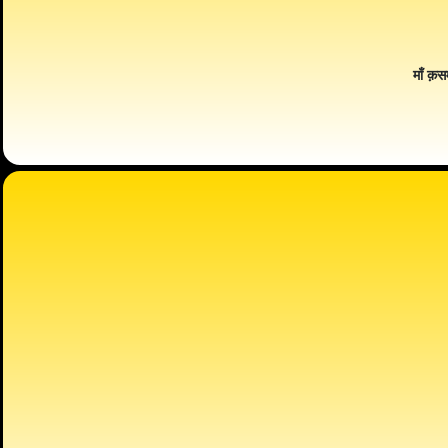
माँ क़स