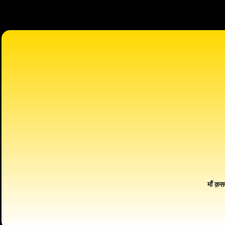
माँ क़स