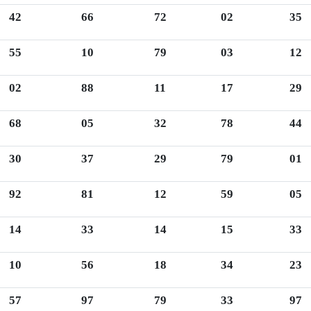
42
66
72
02
35
55
10
79
03
12
02
88
11
17
29
68
05
32
78
44
30
37
29
79
01
92
81
12
59
05
14
33
14
15
33
10
56
18
34
23
57
97
79
33
97