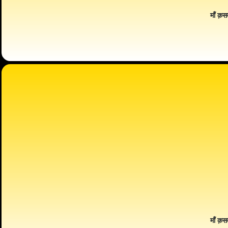
माँ क़स
माँ क़स