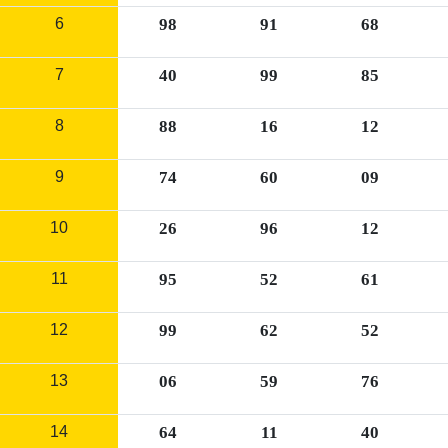
6
98
91
68
7
40
99
85
8
88
16
12
9
74
60
09
10
26
96
12
11
95
52
61
12
99
62
52
13
06
59
76
14
64
11
40