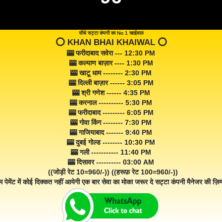
सीधे सट्टा कंपनी का No 1 खाईवाल
⭕️ KHAN BHAI KHAIWAL ⭕️
🎰 फरीदाबाद सवेरा --- 12:30 PM
🎰 कल्याण बाज़ार ---- 1:30 PM
🎰 खाटू धाम -------- 2:30 PM
🎰 दिल्ली बाज़ार ------ 3:05 PM
🎰 श्री गणेश ------ 4:35 PM
🎰 करनाल ---------- 5:30 PM
🎰 फरीदाबाद --------- 6:05 PM
🎰 गोवा किंग -------- 7:30 PM
🎰 गाजियाबाद ------- 9:40 PM
🎰 दुबई गोल्ड -------- 10:30 PM
🎰 गली ----------- 11:40 PM
🎰 दिसावर ---------- 03:00 AM
((जोड़ी रेट 10=960/-)) ((हरूफ़ रेट 100=960/-))
म पेमेंट में कोई दिक्कत नहीं आयेगी एक बार सेवा का मोका जरूर दे सट्टा कंपनी मैनेजर की ज़िम्म