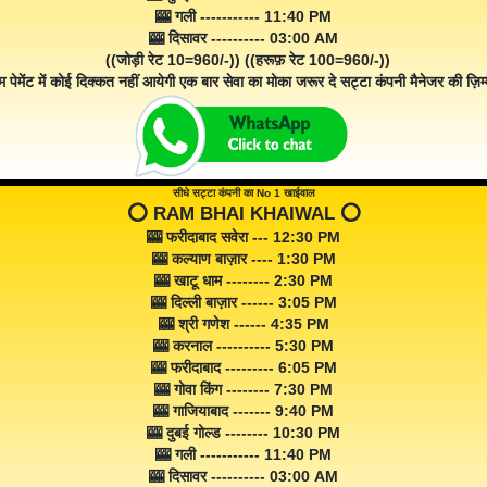
🎰 गली ----------- 11:40 PM
🎰 दिसावर ---------- 03:00 AM
((जोड़ी रेट 10=960/-)) ((हरूफ़ रेट 100=960/-))
म पेमेंट में कोई दिक्कत नहीं आयेगी एक बार सेवा का मोका जरूर दे सट्टा कंपनी मैनेजर की ज़िम्म
सीधे सट्टा कंपनी का No 1 खाईवाल
⭕️ RAM BHAI KHAIWAL ⭕️
🎰 फरीदाबाद सवेरा --- 12:30 PM
🎰 कल्याण बाज़ार ---- 1:30 PM
🎰 खाटू धाम -------- 2:30 PM
🎰 दिल्ली बाज़ार ------ 3:05 PM
🎰 श्री गणेश ------ 4:35 PM
🎰 करनाल ---------- 5:30 PM
🎰 फरीदाबाद --------- 6:05 PM
🎰 गोवा किंग -------- 7:30 PM
🎰 गाजियाबाद ------- 9:40 PM
🎰 दुबई गोल्ड -------- 10:30 PM
🎰 गली ----------- 11:40 PM
🎰 दिसावर ---------- 03:00 AM