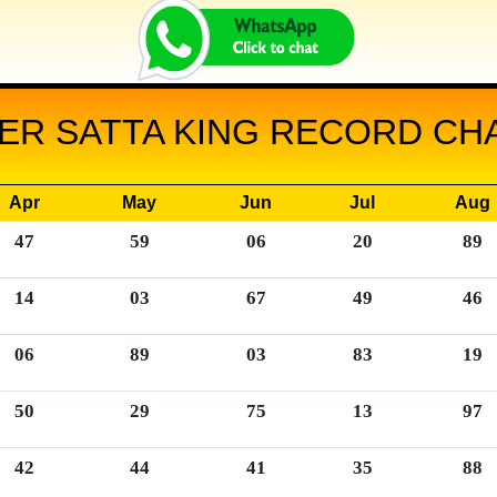
ER SATTA KING RECORD CHA
Apr
May
Jun
Jul
Aug
47
59
06
20
89
14
03
67
49
46
06
89
03
83
19
50
29
75
13
97
42
44
41
35
88