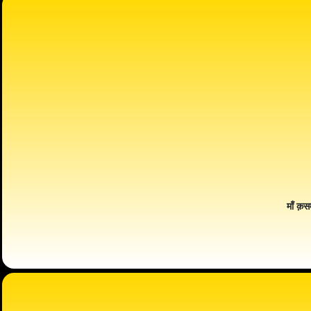
माँ क़स