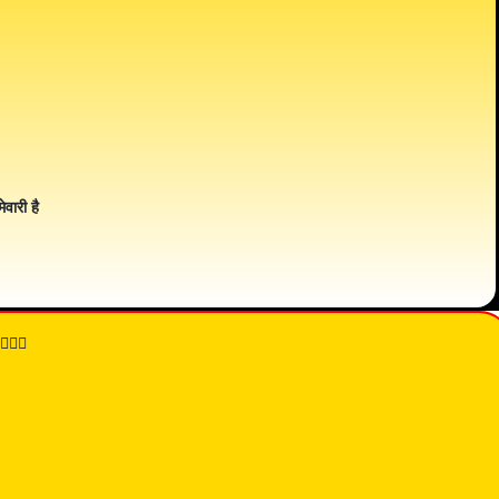
ेवारी है
👇🏾