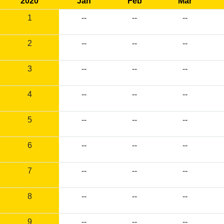
2020
Jan
Feb
Mar
1
--
--
--
2
--
--
--
3
--
--
--
4
--
--
--
5
--
--
--
6
--
--
--
7
--
--
--
8
--
--
--
9
--
--
--