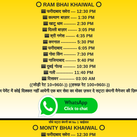
⭕️ RAM BHAI KHAIWAL ⭕️
🎰 फरीदाबाद सवेरा --- 12:30 PM
🎰 कल्याण बाज़ार ---- 1:30 PM
🎰 खाटू धाम -------- 2:30 PM
🎰 दिल्ली बाज़ार ------ 3:05 PM
🎰 श्री गणेश ------ 4:35 PM
🎰 करनाल ---------- 5:30 PM
🎰 फरीदाबाद --------- 6:05 PM
🎰 गोवा किंग -------- 7:30 PM
🎰 गाजियाबाद ------- 9:40 PM
🎰 दुबई गोल्ड -------- 10:30 PM
🎰 गली ----------- 11:40 PM
🎰 दिसावर ---------- 03:00 AM
((जोड़ी रेट 10=960/-)) ((हरूफ़ रेट 100=960/-))
म पेमेंट में कोई दिक्कत नहीं आयेगी एक बार सेवा का मोका ज़रूर दे सट्टा कंपनी मैनेजर की ज़िम्म
सीधे सट्टा कंपनी का No 1 खाईवाल
⭕️ MONTY BHAI KHAIWAL ⭕️
🎰 फरीदाबाद सवेरा --- 12:30 PM