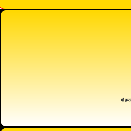
माँ क़स