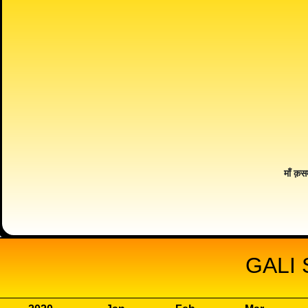
माँ क़स
GALI 