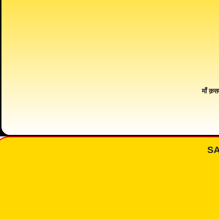
माँ क़स
S