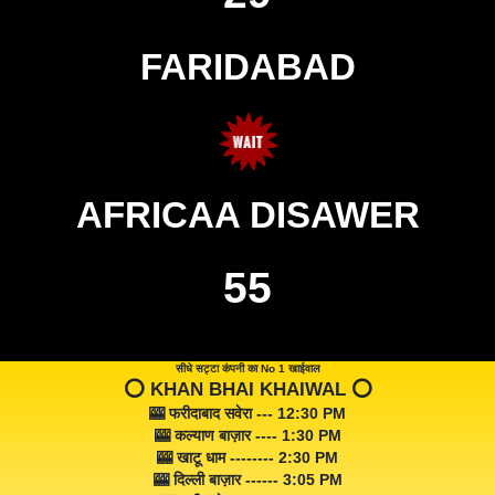
FARIDABAD
AFRICAA DISAWER
55
सीधे सट्टा कंपनी का No 1 खाईवाल
⭕️ KHAN BHAI KHAIWAL ⭕️
🎰 फरीदाबाद सवेरा --- 12:30 PM
🎰 कल्याण बाज़ार ---- 1:30 PM
🎰 खाटू धाम -------- 2:30 PM
🎰 दिल्ली बाज़ार ------ 3:05 PM