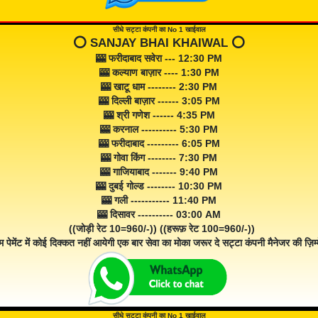
सीधे सट्टा कंपनी का No 1 खाईवाल
⭕️ SANJAY BHAI KHAIWAL ⭕️
🎰 फरीदाबाद सवेरा --- 12:30 PM
🎰 कल्याण बाज़ार ---- 1:30 PM
🎰 खाटू धाम -------- 2:30 PM
🎰 दिल्ली बाज़ार ------ 3:05 PM
🎰 श्री गणेश ------ 4:35 PM
🎰 करनाल ---------- 5:30 PM
🎰 फरीदाबाद --------- 6:05 PM
🎰 गोवा किंग -------- 7:30 PM
🎰 गाजियाबाद ------- 9:40 PM
🎰 दुबई गोल्ड -------- 10:30 PM
🎰 गली ----------- 11:40 PM
🎰 दिसावर ---------- 03:00 AM
((जोड़ी रेट 10=960/-)) ((हरूफ़ रेट 100=960/-))
म पेमेंट में कोई दिक्कत नहीं आयेगी एक बार सेवा का मोका जरूर दे सट्टा कंपनी मैनेजर की ज़िम्म
सीधे सट्टा कंपनी का No 1 खाईवाल