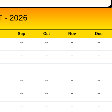
- 2026
Sep
Oct
Nov
Dec
--
--
--
--
--
--
--
--
--
--
--
--
--
--
--
--
--
--
--
--
--
--
--
--