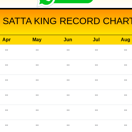
 SATTA KING RECORD CHART 
Apr
May
Jun
Jul
Aug
--
--
--
--
--
--
--
--
--
--
--
--
--
--
--
--
--
--
--
--
--
--
--
--
--
--
--
--
--
--