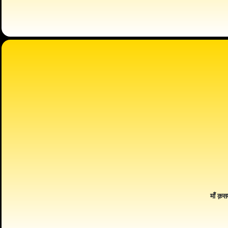
माँ क़स