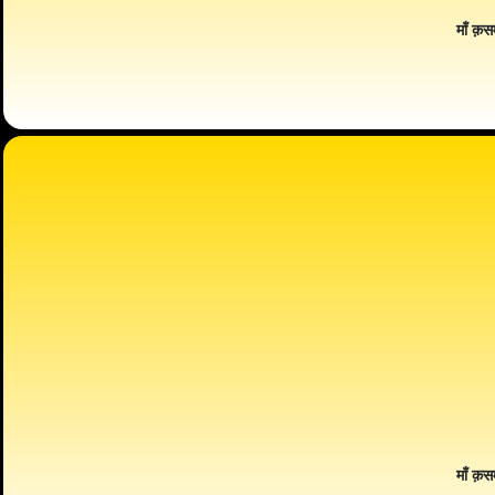
माँ क़स
माँ क़स