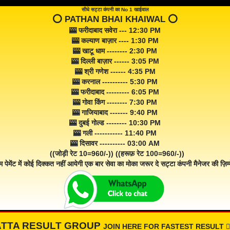
सीधे सट्टा कंपनी का No 1 खाईवाल
⭕️ PATHAN BHAI KHAIWAL ⭕️
🎰 फरीदाबाद सवेरा --- 12:30 PM
🎰 कल्याण बाज़ार ---- 1:30 PM
🎰 खाटू धाम -------- 2:30 PM
🎰 दिल्ली बाज़ार ------ 3:05 PM
🎰 श्री गणेश ------ 4:35 PM
🎰 करनाल ---------- 5:30 PM
🎰 फरीदाबाद --------- 6:05 PM
🎰 गोवा किंग -------- 7:30 PM
🎰 गाजियाबाद ------- 9:40 PM
🎰 दुबई गोल्ड -------- 10:30 PM
🎰 गली ----------- 11:40 PM
🎰 दिसावर ---------- 03:00 AM
((जोड़ी रेट 10=960/-)) ((हरूफ़ रेट 100=960/-))
म पेमेंट में कोई दिक्कत नहीं आयेगी एक बार सेवा का मोका जरूर दे सट्टा कंपनी मैनेजर की ज़िम्म
ATTA RESULT GROUP
JOIN HERE FOR FASTEST RESULT 👇🏾