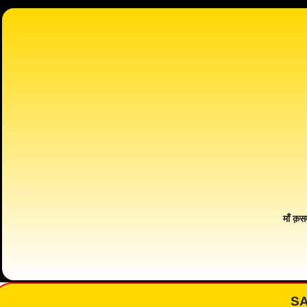
माँ क़स
S