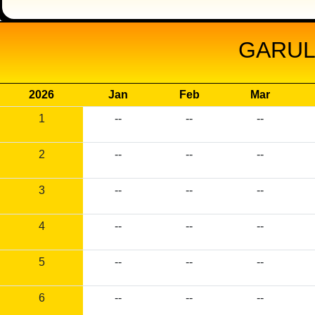
GARUL
2026
Jan
Feb
Mar
1
--
--
--
2
--
--
--
3
--
--
--
4
--
--
--
5
--
--
--
6
--
--
--