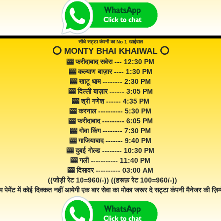
सीधे सट्टा कंपनी का No 1 खाईवाल
⭕️ MONTY BHAI KHAIWAL ⭕️
🎰 फरीदाबाद सवेरा --- 12:30 PM
🎰 कल्याण बाज़ार ---- 1:30 PM
🎰 खाटू धाम -------- 2:30 PM
🎰 दिल्ली बाज़ार ------ 3:05 PM
🎰 श्री गणेश ------ 4:35 PM
🎰 करनाल ---------- 5:30 PM
🎰 फरीदाबाद --------- 6:05 PM
🎰 गोवा किंग -------- 7:30 PM
🎰 गाजियाबाद ------- 9:40 PM
🎰 दुबई गोल्ड -------- 10:30 PM
🎰 गली ----------- 11:40 PM
🎰 दिसावर ---------- 03:00 AM
((जोड़ी रेट 10=960/-)) ((हरूफ़ रेट 100=960/-))
म पेमेंट में कोई दिक्कत नहीं आयेगी एक बार सेवा का मोका जरूर दे सट्टा कंपनी मैनेजर की ज़िम्म