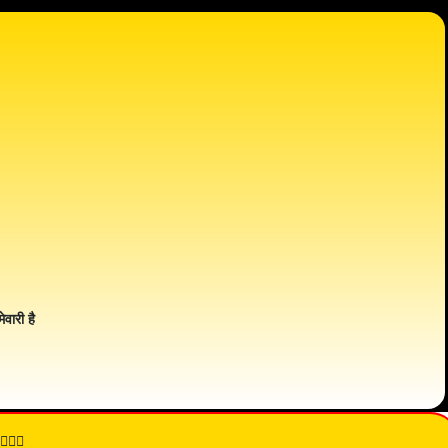
ेवारी है
👇🏾