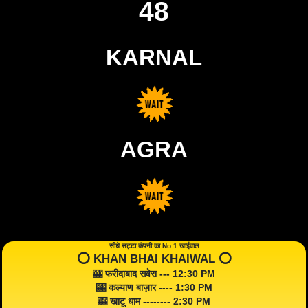
48
KARNAL
AGRA
सीधे सट्टा कंपनी का No 1 खाईवाल
⭕️ KHAN BHAI KHAIWAL ⭕️
🎰 फरीदाबाद सवेरा --- 12:30 PM
🎰 कल्याण बाज़ार ---- 1:30 PM
🎰 खाटू धाम -------- 2:30 PM