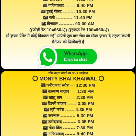
🎰 गाजियाबाद ------- 9:40 PM
🎰 दुबई गोल्ड -------- 10:30 PM
🎰 गली ----------- 11:40 PM
🎰 दिसावर ---------- 03:00 AM
((जोड़ी रेट 10=960/-)) ((हरूफ़ रेट 100=960/-))
माँ क़सम पेमेंट में कोई दिक्कत नहीं आयेगी एक बार सेवा का मोका ज़रूर दे सट्टा कंपनी
मैनेजर की ज़िम्मेवारी है
सीधे सट्टा कंपनी का No 1 खाईवाल
⭕️ MONTY BHAI KHAIWAL ⭕️
🎰 फरीदाबाद सवेरा --- 12:30 PM
🎰 कल्याण बाज़ार ---- 1:30 PM
🎰 खाटू धाम -------- 2:30 PM
🎰 दिल्ली बाज़ार ------ 3:05 PM
🎰 श्री गणेश ------ 4:35 PM
🎰 करनाल ---------- 5:30 PM
🎰 फरीदाबाद --------- 6:05 PM
🎰 गोवा किंग -------- 7:30 PM
🎰 गाजियाबाद ------- 9:40 PM