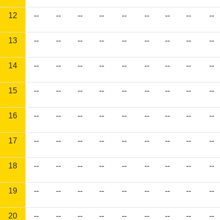
12
--
--
--
--
--
--
--
--
--
13
--
--
--
--
--
--
--
--
--
14
--
--
--
--
--
--
--
--
--
15
--
--
--
--
--
--
--
--
--
16
--
--
--
--
--
--
--
--
--
17
--
--
--
--
--
--
--
--
--
18
--
--
--
--
--
--
--
--
--
19
--
--
--
--
--
--
--
--
--
20
--
--
--
--
--
--
--
--
--