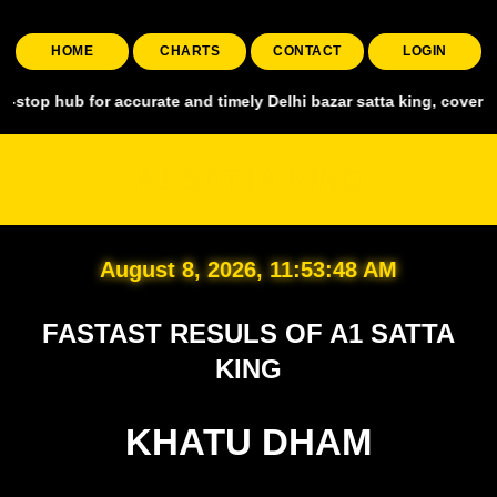
HOME
CHARTS
CONTACT
LOGIN
for accurate and timely Delhi bazar satta king, covering all major m
A1 SATTA KING
August 8, 2026, 11:53:50 AM
FASTAST RESULS OF A1 SATTA
KING
KHATU DHAM