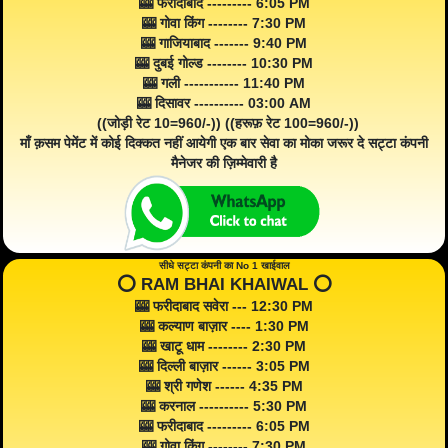
🎰 फरीदाबाद --------- 6:05 PM
🎰 गोवा किंग -------- 7:30 PM
🎰 गाजियाबाद ------- 9:40 PM
🎰 दुबई गोल्ड -------- 10:30 PM
🎰 गली ----------- 11:40 PM
🎰 दिसावर ---------- 03:00 AM
((जोड़ी रेट 10=960/-)) ((हरूफ़ रेट 100=960/-))
माँ क़सम पेमेंट में कोई दिक्कत नहीं आयेगी एक बार सेवा का मोका जरूर दे सट्टा कंपनी
मैनेजर की ज़िम्मेवारी है
सीधे सट्टा कंपनी का No 1 खाईवाल
⭕️ RAM BHAI KHAIWAL ⭕️
🎰 फरीदाबाद सवेरा --- 12:30 PM
🎰 कल्याण बाज़ार ---- 1:30 PM
🎰 खाटू धाम -------- 2:30 PM
🎰 दिल्ली बाज़ार ------ 3:05 PM
🎰 श्री गणेश ------ 4:35 PM
🎰 करनाल ---------- 5:30 PM
🎰 फरीदाबाद --------- 6:05 PM
🎰 गोवा किंग -------- 7:30 PM