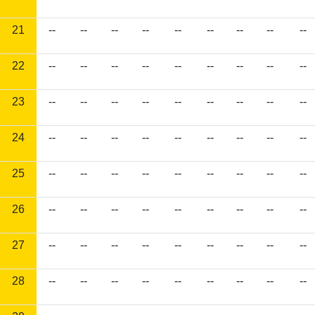
21
--
--
--
--
--
--
--
--
--
22
--
--
--
--
--
--
--
--
--
23
--
--
--
--
--
--
--
--
--
24
--
--
--
--
--
--
--
--
--
25
--
--
--
--
--
--
--
--
--
26
--
--
--
--
--
--
--
--
--
27
--
--
--
--
--
--
--
--
--
28
--
--
--
--
--
--
--
--
--