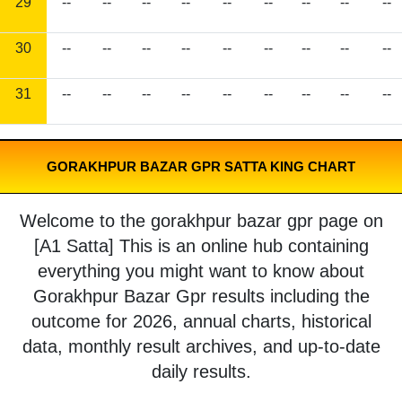
29
--
--
--
--
--
--
--
--
--
30
--
--
--
--
--
--
--
--
--
31
--
--
--
--
--
--
--
--
--
GORAKHPUR BAZAR GPR SATTA KING CHART
Welcome to the gorakhpur bazar gpr page on
[A1 Satta] This is an online hub containing
everything you might want to know about
Gorakhpur Bazar Gpr results including the
outcome for 2026, annual charts, historical
data, monthly result archives, and up-to-date
daily results.