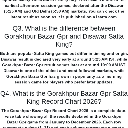
earliest afternoon-session games, declared after the Disawar
(5:25 AM) and Old Delhi (5:30 AM) markets. You can check the
latest result as soon as it is published on a1satta.com.
Q3. What is the difference between
Gorakhpur Bazar Gpr and Disawar Satta
King?
Both are popular Satta King games but differ in timing and origin.
Disawar result is declared very early at around 5:25 AM IST, while
Gorakhpur Bazar Gpr result comes later at around 10:00 AM IST.
Disawar is one of the oldest and most followed markets, while
Gorakhpur Bazar Gpr has grown in popularity as a morning
session game for players who prefer later updates.
Q4. What is the Gorakhpur Bazar Gpr Satta
King Record Chart 2026?
The Gorakhpur Bazar Gpr Record Chart 2026 is a complete date-
wise table showing all the results declared in the Gorakhpur
Bazar Gpr game from January to December 2026. Each row
represents a date (1–31) and each column represents a month,