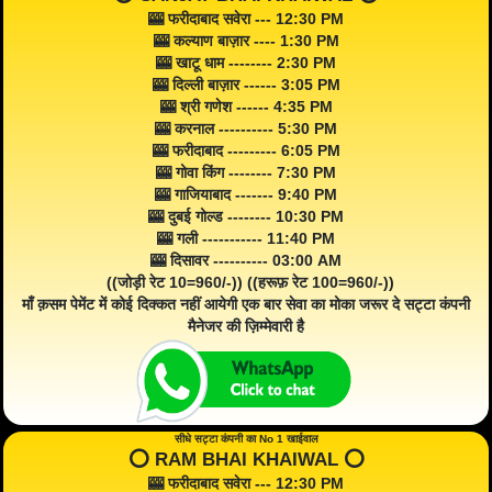
🎰 फरीदाबाद सवेरा --- 12:30 PM
🎰 कल्याण बाज़ार ---- 1:30 PM
🎰 खाटू धाम -------- 2:30 PM
🎰 दिल्ली बाज़ार ------ 3:05 PM
🎰 श्री गणेश ------ 4:35 PM
🎰 करनाल ---------- 5:30 PM
🎰 फरीदाबाद --------- 6:05 PM
🎰 गोवा किंग -------- 7:30 PM
🎰 गाजियाबाद ------- 9:40 PM
🎰 दुबई गोल्ड -------- 10:30 PM
🎰 गली ----------- 11:40 PM
🎰 दिसावर ---------- 03:00 AM
((जोड़ी रेट 10=960/-)) ((हरूफ़ रेट 100=960/-))
माँ क़सम पेमेंट में कोई दिक्कत नहीं आयेगी एक बार सेवा का मोका जरूर दे सट्टा कंपनी
मैनेजर की ज़िम्मेवारी है
सीधे सट्टा कंपनी का No 1 खाईवाल
⭕️ RAM BHAI KHAIWAL ⭕️
🎰 फरीदाबाद सवेरा --- 12:30 PM