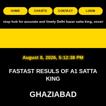
HOME
CHARTS
CONTACT
LOGIN
for accurate and timely Delhi bazar satta king, covering all major 
A1 SATTA KING
August 8, 2026, 5:12:39 PM
FASTAST RESULS OF A1 SATTA
KING
GHAZIABAD