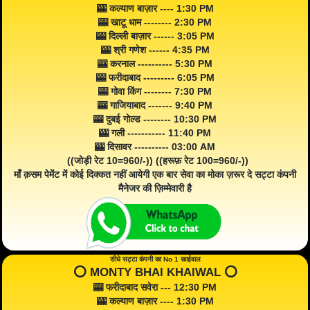
🎰 कल्याण बाज़ार ---- 1:30 PM
🎰 खाटू धाम -------- 2:30 PM
🎰 दिल्ली बाज़ार ------ 3:05 PM
🎰 श्री गणेश ------ 4:35 PM
🎰 करनाल ---------- 5:30 PM
🎰 फरीदाबाद --------- 6:05 PM
🎰 गोवा किंग -------- 7:30 PM
🎰 गाजियाबाद ------- 9:40 PM
🎰 दुबई गोल्ड -------- 10:30 PM
🎰 गली ----------- 11:40 PM
🎰 दिसावर ---------- 03:00 AM
((जोड़ी रेट 10=960/-)) ((हरूफ़ रेट 100=960/-))
माँ क़सम पेमेंट में कोई दिक्कत नहीं आयेगी एक बार सेवा का मोका ज़रूर दे सट्टा कंपनी
मैनेजर की ज़िम्मेवारी है
सीधे सट्टा कंपनी का No 1 खाईवाल
⭕️ MONTY BHAI KHAIWAL ⭕️
🎰 फरीदाबाद सवेरा --- 12:30 PM
🎰 कल्याण बाज़ार ---- 1:30 PM