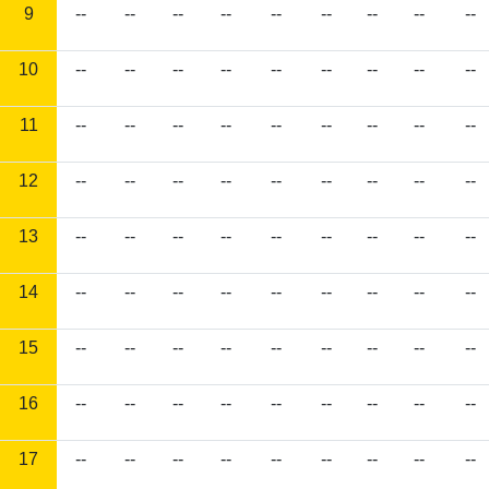
9
--
--
--
--
--
--
--
--
--
10
--
--
--
--
--
--
--
--
--
11
--
--
--
--
--
--
--
--
--
12
--
--
--
--
--
--
--
--
--
13
--
--
--
--
--
--
--
--
--
14
--
--
--
--
--
--
--
--
--
15
--
--
--
--
--
--
--
--
--
16
--
--
--
--
--
--
--
--
--
17
--
--
--
--
--
--
--
--
--