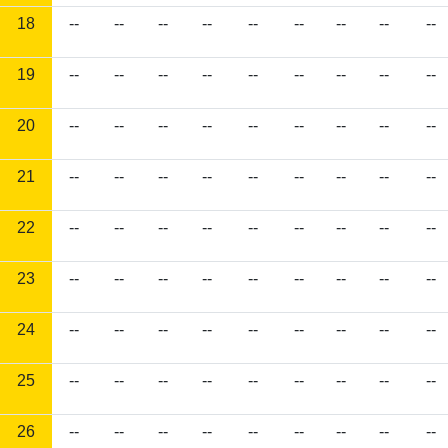
18
--
--
--
--
--
--
--
--
--
19
--
--
--
--
--
--
--
--
--
20
--
--
--
--
--
--
--
--
--
21
--
--
--
--
--
--
--
--
--
22
--
--
--
--
--
--
--
--
--
23
--
--
--
--
--
--
--
--
--
24
--
--
--
--
--
--
--
--
--
25
--
--
--
--
--
--
--
--
--
26
--
--
--
--
--
--
--
--
--