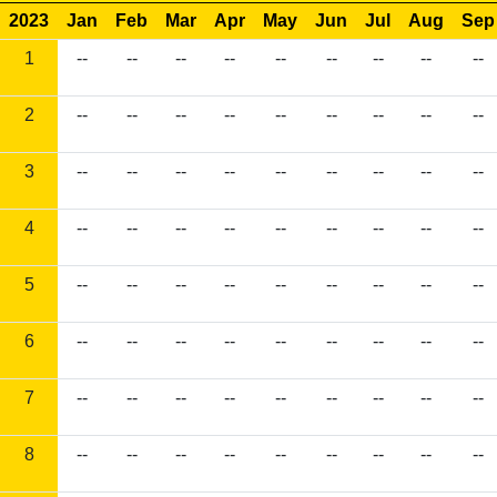
2023
Jan
Feb
Mar
Apr
May
Jun
Jul
Aug
Sep
1
--
--
--
--
--
--
--
--
--
2
--
--
--
--
--
--
--
--
--
3
--
--
--
--
--
--
--
--
--
4
--
--
--
--
--
--
--
--
--
5
--
--
--
--
--
--
--
--
--
6
--
--
--
--
--
--
--
--
--
7
--
--
--
--
--
--
--
--
--
8
--
--
--
--
--
--
--
--
--