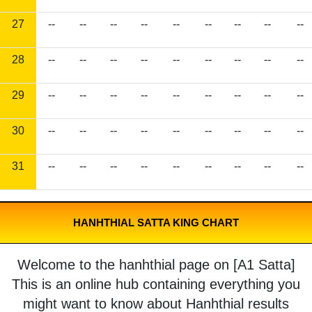
27
--
--
--
--
--
--
--
--
--
28
--
--
--
--
--
--
--
--
--
29
--
--
--
--
--
--
--
--
--
30
--
--
--
--
--
--
--
--
--
31
--
--
--
--
--
--
--
--
--
HANHTHIAL SATTA KING CHART
Welcome to the hanhthial page on [A1 Satta]
This is an online hub containing everything you
might want to know about Hanhthial results