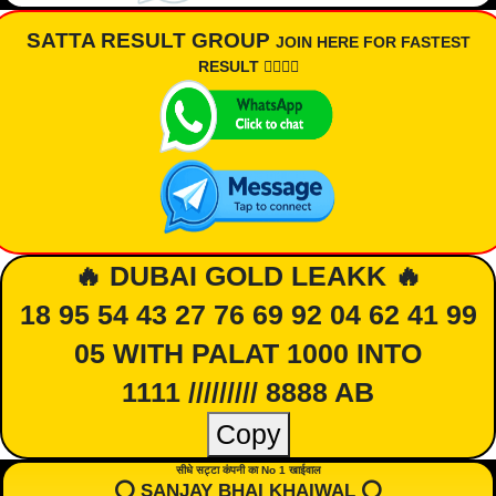
SATTA RESULT GROUP
JOIN HERE FOR FASTEST
RESULT 👇🏾👇🏾
🔥 DUBAI GOLD LEAKK 🔥
18 95 54 43 27 76 69 92 04 62 41 99
05 WITH PALAT 1000 INTO
1111 ///////// 8888 AB
Copy
सीधे सट्टा कंपनी का No 1 खाईवाल
⭕️ SANJAY BHAI KHAIWAL ⭕️