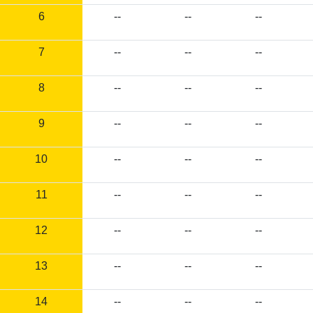
6
--
--
--
7
--
--
--
8
--
--
--
9
--
--
--
10
--
--
--
11
--
--
--
12
--
--
--
13
--
--
--
14
--
--
--