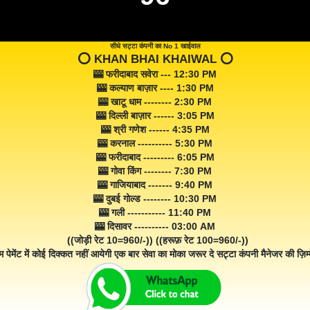
सीधे सट्टा कंपनी का No 1 खाईवाल
⭕️ KHAN BHAI KHAIWAL ⭕️
🎰 फरीदाबाद सवेरा --- 12:30 PM
🎰 कल्याण बाज़ार ---- 1:30 PM
🎰 खाटू धाम -------- 2:30 PM
🎰 दिल्ली बाज़ार ------ 3:05 PM
🎰 श्री गणेश ------ 4:35 PM
🎰 करनाल ---------- 5:30 PM
🎰 फरीदाबाद --------- 6:05 PM
🎰 गोवा किंग -------- 7:30 PM
🎰 गाजियाबाद ------- 9:40 PM
🎰 दुबई गोल्ड -------- 10:30 PM
🎰 गली ----------- 11:40 PM
🎰 दिसावर ---------- 03:00 AM
((जोड़ी रेट 10=960/-)) ((हरूफ़ रेट 100=960/-))
म पेमेंट में कोई दिक्कत नहीं आयेगी एक बार सेवा का मोका जरूर दे सट्टा कंपनी मैनेजर की ज़िम्म