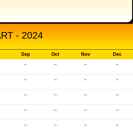
T - 2024
Sep
Oct
Nov
Dec
--
--
--
--
--
--
--
--
--
--
--
--
--
--
--
--
--
--
--
--