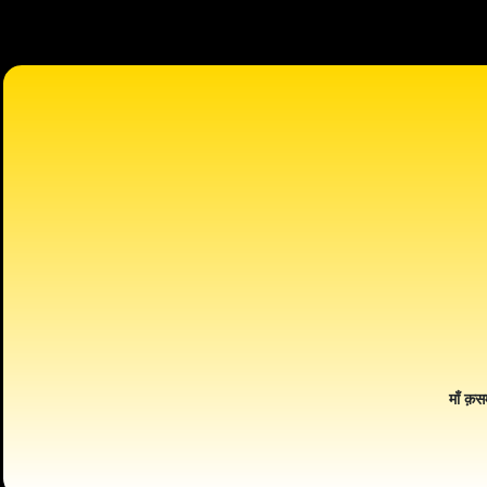
माँ क़स