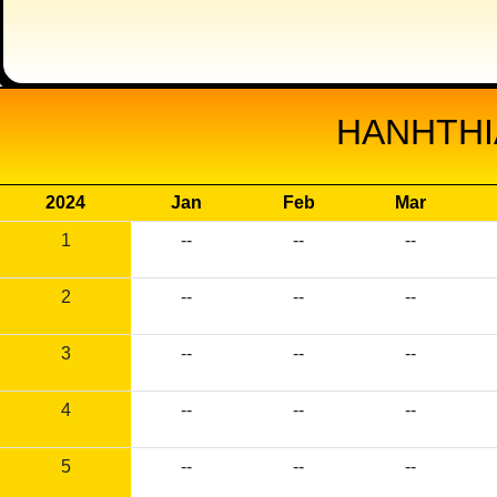
HANHTHI
2024
Jan
Feb
Mar
1
--
--
--
2
--
--
--
3
--
--
--
4
--
--
--
5
--
--
--