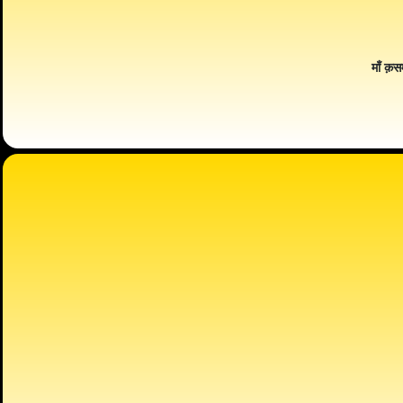
माँ क़स