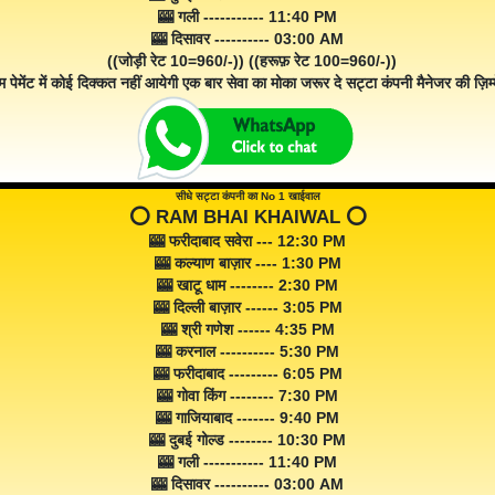
🎰 गली ----------- 11:40 PM
🎰 दिसावर ---------- 03:00 AM
((जोड़ी रेट 10=960/-)) ((हरूफ़ रेट 100=960/-))
म पेमेंट में कोई दिक्कत नहीं आयेगी एक बार सेवा का मोका जरूर दे सट्टा कंपनी मैनेजर की ज़िम्म
सीधे सट्टा कंपनी का No 1 खाईवाल
⭕️ RAM BHAI KHAIWAL ⭕️
🎰 फरीदाबाद सवेरा --- 12:30 PM
🎰 कल्याण बाज़ार ---- 1:30 PM
🎰 खाटू धाम -------- 2:30 PM
🎰 दिल्ली बाज़ार ------ 3:05 PM
🎰 श्री गणेश ------ 4:35 PM
🎰 करनाल ---------- 5:30 PM
🎰 फरीदाबाद --------- 6:05 PM
🎰 गोवा किंग -------- 7:30 PM
🎰 गाजियाबाद ------- 9:40 PM
🎰 दुबई गोल्ड -------- 10:30 PM
🎰 गली ----------- 11:40 PM
🎰 दिसावर ---------- 03:00 AM