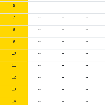
6
--
--
--
7
--
--
--
8
--
--
--
9
--
--
--
10
--
--
--
11
--
--
--
12
--
--
--
13
--
--
--
14
--
--
--