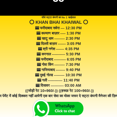
सीधे सट्टा कंपनी का No 1 खाईवाल
⭕️ KHAN BHAI KHAIWAL ⭕️
🎰 फरीदाबाद सवेरा --- 12:30 PM
🎰 कल्याण बाज़ार ---- 1:30 PM
🎰 खाटू धाम -------- 2:30 PM
🎰 दिल्ली बाज़ार ------ 3:05 PM
🎰 श्री गणेश ------ 4:35 PM
🎰 करनाल ---------- 5:30 PM
🎰 फरीदाबाद --------- 6:05 PM
🎰 गोवा किंग -------- 7:30 PM
🎰 गाजियाबाद ------- 9:40 PM
🎰 दुबई गोल्ड -------- 10:30 PM
🎰 गली ----------- 11:40 PM
🎰 दिसावर ---------- 03:00 AM
((जोड़ी रेट 10=960/-)) ((हरूफ़ रेट 100=960/-))
म पेमेंट में कोई दिक्कत नहीं आयेगी एक बार सेवा का मोका जरूर दे सट्टा कंपनी मैनेजर की ज़िम्म