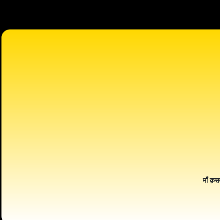
माँ क़स