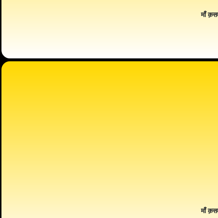
माँ क़स
माँ क़स