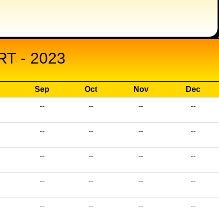
T - 2023
Sep
Oct
Nov
Dec
--
--
--
--
--
--
--
--
--
--
--
--
--
--
--
--
--
--
--
--