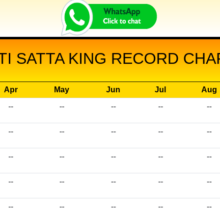
I SATTA KING RECORD CHAR
Apr
May
Jun
Jul
Aug
--
--
--
--
--
--
--
--
--
--
--
--
--
--
--
--
--
--
--
--
--
--
--
--
--