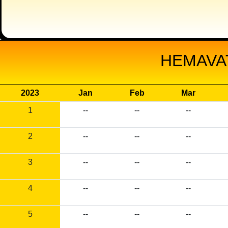
HEMAVAT
2023
Jan
Feb
Mar
1
--
--
--
2
--
--
--
3
--
--
--
4
--
--
--
5
--
--
--