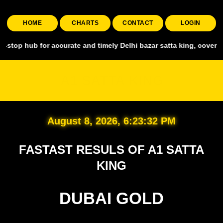
HOME
CHARTS
CONTACT
LOGIN
for accurate and timely Delhi bazar satta king, covering all major m
A1 SATTA KING
August 8, 2026, 6:23:34 PM
FASTAST RESULS OF A1 SATTA
KING
DUBAI GOLD