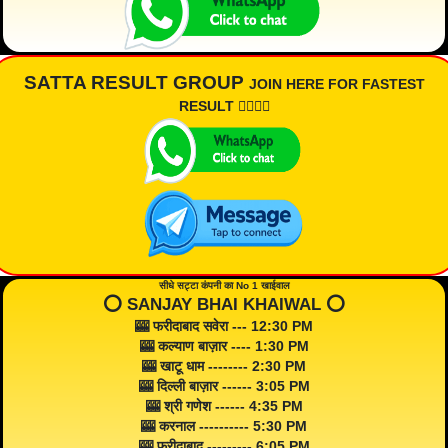
SATTA RESULT GROUP
JOIN HERE FOR FASTEST
RESULT 👇🏾👇🏾
सीधे सट्टा कंपनी का No 1 खाईवाल
⭕️ SANJAY BHAI KHAIWAL ⭕️
🎰 फरीदाबाद सवेरा --- 12:30 PM
🎰 कल्याण बाज़ार ---- 1:30 PM
🎰 खाटू धाम -------- 2:30 PM
🎰 दिल्ली बाज़ार ------ 3:05 PM
🎰 श्री गणेश ------ 4:35 PM
🎰 करनाल ---------- 5:30 PM
🎰 फरीदाबाद --------- 6:05 PM