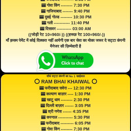
🎰 गोवा किंग -------- 7:30 PM
🎰 गाजियाबाद ------- 9:40 PM
🎰 दुबई गोल्ड -------- 10:30 PM
🎰 गली ----------- 11:40 PM
🎰 दिसावर ---------- 03:00 AM
((जोड़ी रेट 10=960/-)) ((हरूफ़ रेट 100=960/-))
माँ क़सम पेमेंट में कोई दिक्कत नहीं आयेगी एक बार सेवा का मोका जरूर दे सट्टा कंपनी
मैनेजर की ज़िम्मेवारी है
सीधे सट्टा कंपनी का No 1 खाईवाल
⭕️ RAM BHAI KHAIWAL ⭕️
🎰 फरीदाबाद सवेरा --- 12:30 PM
🎰 कल्याण बाज़ार ---- 1:30 PM
🎰 खाटू धाम -------- 2:30 PM
🎰 दिल्ली बाज़ार ------ 3:05 PM
🎰 श्री गणेश ------ 4:35 PM
🎰 करनाल ---------- 5:30 PM
🎰 फरीदाबाद --------- 6:05 PM
🎰 गोवा किंग -------- 7:30 PM