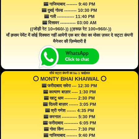
🎰 गाजियाबाद ------- 9:40 PM
🎰 दुबई गोल्ड -------- 10:30 PM
🎰 गली ----------- 11:40 PM
🎰 दिसावर ---------- 03:00 AM
((जोड़ी रेट 10=960/-)) ((हरूफ़ रेट 100=960/-))
माँ क़सम पेमेंट में कोई दिक्कत नहीं आयेगी एक बार सेवा का मोका ज़रूर दे सट्टा कंपनी
मैनेजर की ज़िम्मेवारी है
सीधे सट्टा कंपनी का No 1 खाईवाल
⭕️ MONTY BHAI KHAIWAL ⭕️
🎰 फरीदाबाद सवेरा --- 12:30 PM
🎰 कल्याण बाज़ार ---- 1:30 PM
🎰 खाटू धाम -------- 2:30 PM
🎰 दिल्ली बाज़ार ------ 3:05 PM
🎰 श्री गणेश ------ 4:35 PM
🎰 करनाल ---------- 5:30 PM
🎰 फरीदाबाद --------- 6:05 PM
🎰 गोवा किंग -------- 7:30 PM
🎰 गाजियाबाद ------- 9:40 PM