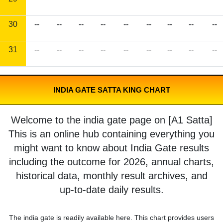
30
--
--
--
--
--
--
--
--
--
31
--
--
--
--
--
--
--
--
--
INDIA GATE SATTA KING CHART
Welcome to the india gate page on [A1 Satta]
This is an online hub containing everything you
might want to know about India Gate results
including the outcome for 2026, annual charts,
historical data, monthly result archives, and
up-to-date daily results.
The india gate is readily available here. This chart provides users