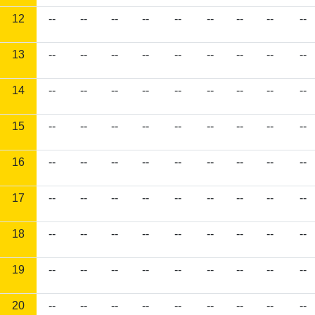
12
--
--
--
--
--
--
--
--
--
13
--
--
--
--
--
--
--
--
--
14
--
--
--
--
--
--
--
--
--
15
--
--
--
--
--
--
--
--
--
16
--
--
--
--
--
--
--
--
--
17
--
--
--
--
--
--
--
--
--
18
--
--
--
--
--
--
--
--
--
19
--
--
--
--
--
--
--
--
--
20
--
--
--
--
--
--
--
--
--