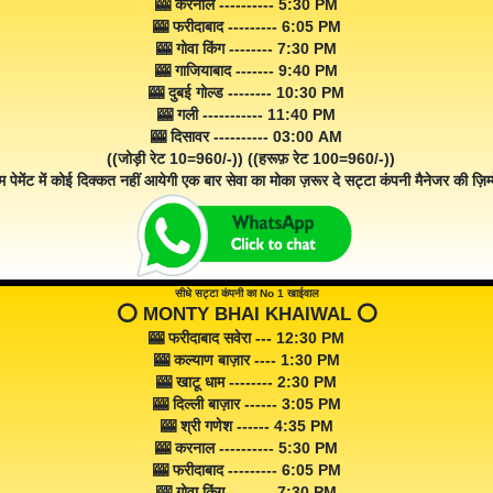
🎰 करनाल ---------- 5:30 PM
🎰 फरीदाबाद --------- 6:05 PM
🎰 गोवा किंग -------- 7:30 PM
🎰 गाजियाबाद ------- 9:40 PM
🎰 दुबई गोल्ड -------- 10:30 PM
🎰 गली ----------- 11:40 PM
🎰 दिसावर ---------- 03:00 AM
((जोड़ी रेट 10=960/-)) ((हरूफ़ रेट 100=960/-))
म पेमेंट में कोई दिक्कत नहीं आयेगी एक बार सेवा का मोका ज़रूर दे सट्टा कंपनी मैनेजर की ज़िम्म
सीधे सट्टा कंपनी का No 1 खाईवाल
⭕️ MONTY BHAI KHAIWAL ⭕️
🎰 फरीदाबाद सवेरा --- 12:30 PM
🎰 कल्याण बाज़ार ---- 1:30 PM
🎰 खाटू धाम -------- 2:30 PM
🎰 दिल्ली बाज़ार ------ 3:05 PM
🎰 श्री गणेश ------ 4:35 PM
🎰 करनाल ---------- 5:30 PM
🎰 फरीदाबाद --------- 6:05 PM
🎰 गोवा किंग -------- 7:30 PM