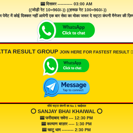
🎰 दिसावर ---------- 03:00 AM
((जोड़ी रेट 10=960/-)) ((हरूफ़ रेट 100=960/-))
म पेमेंट में कोई दिक्कत नहीं आयेगी एक बार सेवा का मोका जरूर दे सट्टा कंपनी मैनेजर की ज़िम्म
ATTA RESULT GROUP
JOIN HERE FOR FASTEST RESULT 👇🏾
सीधे सट्टा कंपनी का No 1 खाईवाल
⭕️ SANJAY BHAI KHAIWAL ⭕️
🎰 फरीदाबाद सवेरा --- 12:30 PM
🎰 कल्याण बाज़ार ---- 1:30 PM
🎰 खाटू धाम -------- 2:30 PM