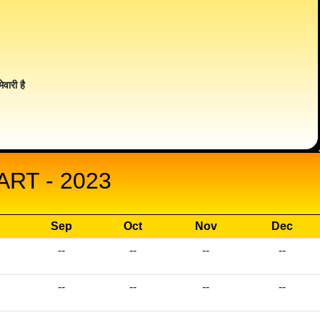
ेवारी है
RT - 2023
Sep
Oct
Nov
Dec
--
--
--
--
--
--
--
--