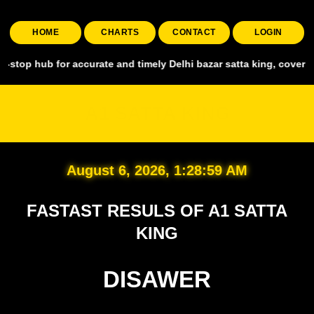
HOME
CHARTS
CONTACT
LOGIN
ub for accurate and timely Delhi bazar satta king, covering all majo
A1 SATTA KING
August 6, 2026, 1:28:59 AM
FASTAST RESULS OF A1 SATTA
KING
DISAWER