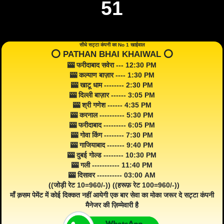
51
सीधे सट्टा कंपनी का No 1 खाईवाल
⭕️ PATHAN BHAI KHAIWAL ⭕️
🎰 फरीदाबाद सवेरा --- 12:30 PM
🎰 कल्याण बाज़ार ---- 1:30 PM
🎰 खाटू धाम -------- 2:30 PM
🎰 दिल्ली बाज़ार ------ 3:05 PM
🎰 श्री गणेश ------ 4:35 PM
🎰 करनाल ---------- 5:30 PM
🎰 फरीदाबाद --------- 6:05 PM
🎰 गोवा किंग -------- 7:30 PM
🎰 गाजियाबाद ------- 9:40 PM
🎰 दुबई गोल्ड -------- 10:30 PM
🎰 गली ----------- 11:40 PM
🎰 दिसावर ---------- 03:00 AM
((जोड़ी रेट 10=960/-)) ((हरूफ़ रेट 100=960/-))
माँ क़सम पेमेंट में कोई दिक्कत नहीं आयेगी एक बार सेवा का मोका जरूर दे सट्टा कंपनी
मैनेजर की ज़िम्मेवारी है