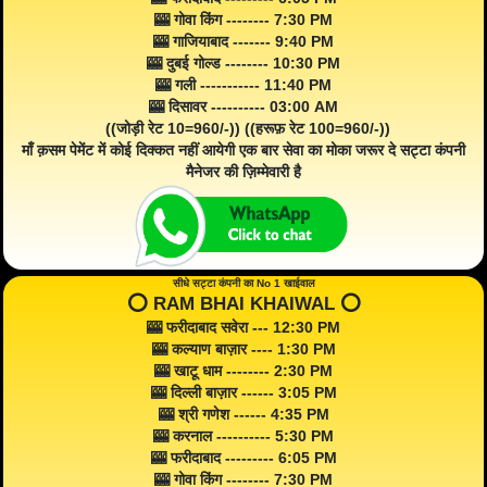
🎰 गोवा किंग -------- 7:30 PM
🎰 गाजियाबाद ------- 9:40 PM
🎰 दुबई गोल्ड -------- 10:30 PM
🎰 गली ----------- 11:40 PM
🎰 दिसावर ---------- 03:00 AM
((जोड़ी रेट 10=960/-)) ((हरूफ़ रेट 100=960/-))
माँ क़सम पेमेंट में कोई दिक्कत नहीं आयेगी एक बार सेवा का मोका जरूर दे सट्टा कंपनी
मैनेजर की ज़िम्मेवारी है
सीधे सट्टा कंपनी का No 1 खाईवाल
⭕️ RAM BHAI KHAIWAL ⭕️
🎰 फरीदाबाद सवेरा --- 12:30 PM
🎰 कल्याण बाज़ार ---- 1:30 PM
🎰 खाटू धाम -------- 2:30 PM
🎰 दिल्ली बाज़ार ------ 3:05 PM
🎰 श्री गणेश ------ 4:35 PM
🎰 करनाल ---------- 5:30 PM
🎰 फरीदाबाद --------- 6:05 PM
🎰 गोवा किंग -------- 7:30 PM