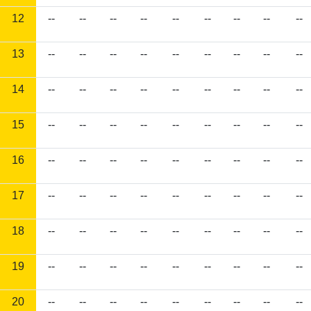
12
--
--
--
--
--
--
--
--
--
13
--
--
--
--
--
--
--
--
--
14
--
--
--
--
--
--
--
--
--
15
--
--
--
--
--
--
--
--
--
16
--
--
--
--
--
--
--
--
--
17
--
--
--
--
--
--
--
--
--
18
--
--
--
--
--
--
--
--
--
19
--
--
--
--
--
--
--
--
--
20
--
--
--
--
--
--
--
--
--