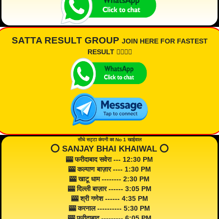
SATTA RESULT GROUP
JOIN HERE FOR FASTEST
RESULT 👇🏾👇🏾
सीधे सट्टा कंपनी का No 1 खाईवाल
⭕️ SANJAY BHAI KHAIWAL ⭕️
🎰 फरीदाबाद सवेरा --- 12:30 PM
🎰 कल्याण बाज़ार ---- 1:30 PM
🎰 खाटू धाम -------- 2:30 PM
🎰 दिल्ली बाज़ार ------ 3:05 PM
🎰 श्री गणेश ------ 4:35 PM
🎰 करनाल ---------- 5:30 PM
🎰 फरीदाबाद --------- 6:05 PM