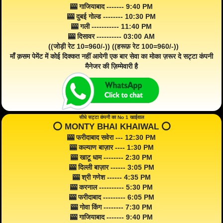
🎰 गाजियाबाद ------- 9:40 PM
🎰 दुबई गोल्ड -------- 10:30 PM
🎰 गली ----------- 11:40 PM
🎰 दिसावर ---------- 03:00 AM
((जोड़ी रेट 10=960/-)) ((हरूफ़ रेट 100=960/-))
माँ क़सम पेमेंट में कोई दिक्कत नहीं आयेगी एक बार सेवा का मोका ज़रूर दे सट्टा कंपनी
मैनेजर की ज़िम्मेवारी है
सीधे सट्टा कंपनी का No 1 खाईवाल
⭕️ MONTY BHAI KHAIWAL ⭕️
🎰 फरीदाबाद सवेरा --- 12:30 PM
🎰 कल्याण बाज़ार ---- 1:30 PM
🎰 खाटू धाम -------- 2:30 PM
🎰 दिल्ली बाज़ार ------ 3:05 PM
🎰 श्री गणेश ------ 4:35 PM
🎰 करनाल ---------- 5:30 PM
🎰 फरीदाबाद --------- 6:05 PM
🎰 गोवा किंग -------- 7:30 PM
🎰 गाजियाबाद ------- 9:40 PM