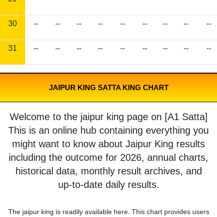
30
--
--
--
--
--
--
--
--
--
31
--
--
--
--
--
--
--
--
--
JAIPUR KING SATTA KING CHART
Welcome to the jaipur king page on [A1 Satta]
This is an online hub containing everything you
might want to know about Jaipur King results
including the outcome for 2026, annual charts,
historical data, monthly result archives, and
up-to-date daily results.
The jaipur king is readily available here. This chart provides users