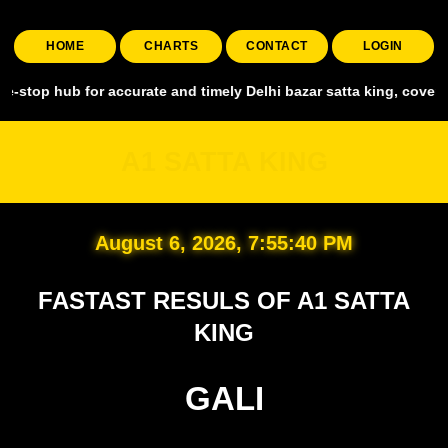
HOME
CHARTS
CONTACT
LOGIN
 for accurate and timely Delhi bazar satta king, covering all major 
A1 SATTA KING
August 6, 2026, 7:55:41 PM
FASTAST RESULS OF A1 SATTA
KING
GALI