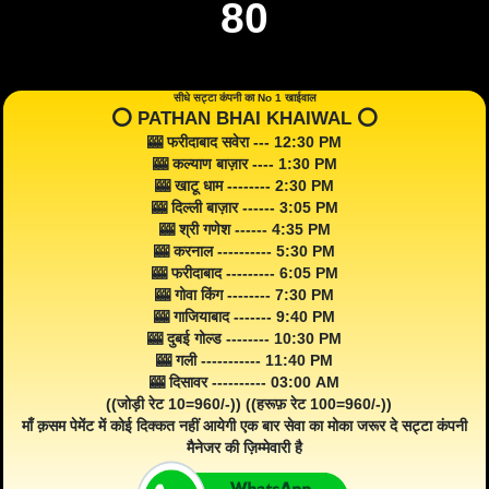
80
सीधे सट्टा कंपनी का No 1 खाईवाल
⭕️ PATHAN BHAI KHAIWAL ⭕️
🎰 फरीदाबाद सवेरा --- 12:30 PM
🎰 कल्याण बाज़ार ---- 1:30 PM
🎰 खाटू धाम -------- 2:30 PM
🎰 दिल्ली बाज़ार ------ 3:05 PM
🎰 श्री गणेश ------ 4:35 PM
🎰 करनाल ---------- 5:30 PM
🎰 फरीदाबाद --------- 6:05 PM
🎰 गोवा किंग -------- 7:30 PM
🎰 गाजियाबाद ------- 9:40 PM
🎰 दुबई गोल्ड -------- 10:30 PM
🎰 गली ----------- 11:40 PM
🎰 दिसावर ---------- 03:00 AM
((जोड़ी रेट 10=960/-)) ((हरूफ़ रेट 100=960/-))
माँ क़सम पेमेंट में कोई दिक्कत नहीं आयेगी एक बार सेवा का मोका जरूर दे सट्टा कंपनी
मैनेजर की ज़िम्मेवारी है