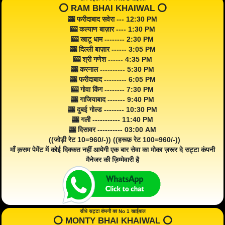
⭕️ RAM BHAI KHAIWAL ⭕️
🎰 फरीदाबाद सवेरा --- 12:30 PM
🎰 कल्याण बाज़ार ---- 1:30 PM
🎰 खाटू धाम -------- 2:30 PM
🎰 दिल्ली बाज़ार ------ 3:05 PM
🎰 श्री गणेश ------ 4:35 PM
🎰 करनाल ---------- 5:30 PM
🎰 फरीदाबाद --------- 6:05 PM
🎰 गोवा किंग -------- 7:30 PM
🎰 गाजियाबाद ------- 9:40 PM
🎰 दुबई गोल्ड -------- 10:30 PM
🎰 गली ----------- 11:40 PM
🎰 दिसावर ---------- 03:00 AM
((जोड़ी रेट 10=960/-)) ((हरूफ़ रेट 100=960/-))
माँ क़सम पेमेंट में कोई दिक्कत नहीं आयेगी एक बार सेवा का मोका ज़रूर दे सट्टा कंपनी
मैनेजर की ज़िम्मेवारी है
सीधे सट्टा कंपनी का No 1 खाईवाल
⭕️ MONTY BHAI KHAIWAL ⭕️