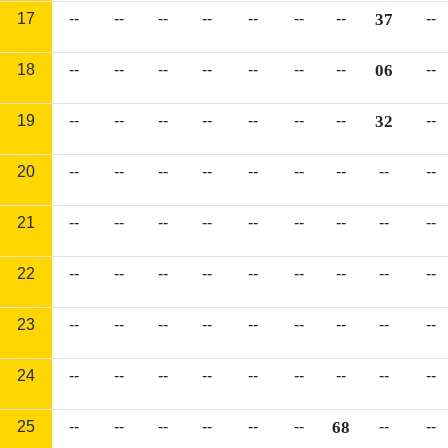
17
--
--
--
--
--
--
--
37
--
18
--
--
--
--
--
--
--
06
--
19
--
--
--
--
--
--
--
32
--
20
--
--
--
--
--
--
--
--
--
21
--
--
--
--
--
--
--
--
--
22
--
--
--
--
--
--
--
--
--
23
--
--
--
--
--
--
--
--
--
24
--
--
--
--
--
--
--
--
--
25
--
--
--
--
--
--
68
--
--