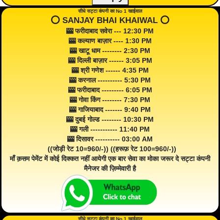
सीधे सट्टा कंपनी का No 1 खाईवाल
⭕️ SANJAY BHAI KHAIWAL ⭕️
🎰 फरीदाबाद सवेरा --- 12:30 PM
🎰 कल्याण बाज़ार ---- 1:30 PM
🎰 खाटू धाम -------- 2:30 PM
🎰 दिल्ली बाज़ार ------ 3:05 PM
🎰 श्री गणेश ------ 4:35 PM
🎰 करनाल ---------- 5:30 PM
🎰 फरीदाबाद --------- 6:05 PM
🎰 गोवा किंग -------- 7:30 PM
🎰 गाजियाबाद ------- 9:40 PM
🎰 दुबई गोल्ड -------- 10:30 PM
🎰 गली ----------- 11:40 PM
🎰 दिसावर ---------- 03:00 AM
((जोड़ी रेट 10=960/-)) ((हरूफ़ रेट 100=960/-))
माँ क़सम पेमेंट में कोई दिक्कत नहीं आयेगी एक बार सेवा का मोका जरूर दे सट्टा कंपनी
मैनेजर की ज़िम्मेवारी है
सीधे सट्टा कंपनी का No 1 खाईवाल