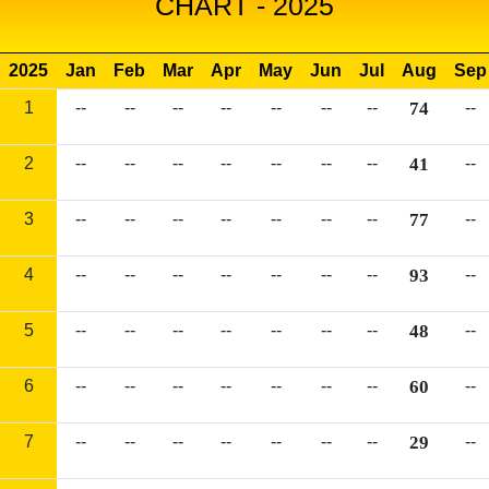
CHART - 2025
2025
Jan
Feb
Mar
Apr
May
Jun
Jul
Aug
Sep
1
--
--
--
--
--
--
--
74
--
2
--
--
--
--
--
--
--
41
--
3
--
--
--
--
--
--
--
77
--
4
--
--
--
--
--
--
--
93
--
5
--
--
--
--
--
--
--
48
--
6
--
--
--
--
--
--
--
60
--
7
--
--
--
--
--
--
--
29
--