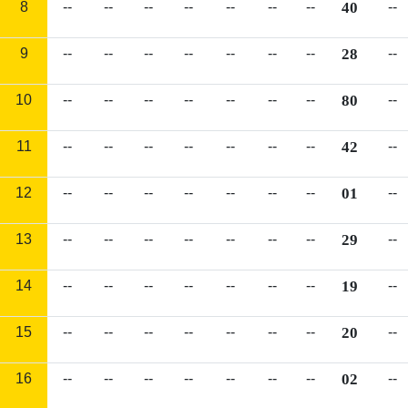
8
--
--
--
--
--
--
--
40
--
9
--
--
--
--
--
--
--
28
--
10
--
--
--
--
--
--
--
80
--
11
--
--
--
--
--
--
--
42
--
12
--
--
--
--
--
--
--
01
--
13
--
--
--
--
--
--
--
29
--
14
--
--
--
--
--
--
--
19
--
15
--
--
--
--
--
--
--
20
--
16
--
--
--
--
--
--
--
02
--