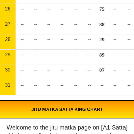
26
--
--
--
--
--
--
75
--
--
27
--
--
--
--
--
--
88
--
--
28
--
--
--
--
--
--
29
--
--
29
--
--
--
--
--
--
89
--
--
30
--
--
--
--
--
--
07
--
--
31
--
--
--
--
--
--
--
--
--
JITU MATKA SATTA KING CHART
Welcome to the jitu matka page on [A1 Satta]