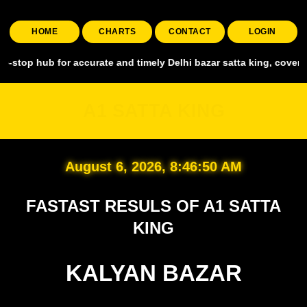
HOME
CHARTS
CONTACT
LOGIN
 for accurate and timely Delhi bazar satta king, covering all major 
A1 SATTA KING
August 6, 2026, 8:46:51 AM
FASTAST RESULS OF A1 SATTA
KING
KALYAN BAZAR