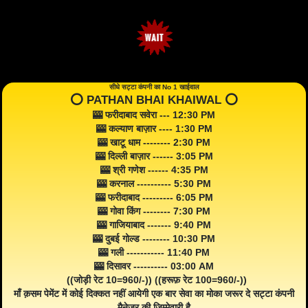
सीधे सट्टा कंपनी का No 1 खाईवाल
⭕️ PATHAN BHAI KHAIWAL ⭕️
🎰 फरीदाबाद सवेरा --- 12:30 PM
🎰 कल्याण बाज़ार ---- 1:30 PM
🎰 खाटू धाम -------- 2:30 PM
🎰 दिल्ली बाज़ार ------ 3:05 PM
🎰 श्री गणेश ------ 4:35 PM
🎰 करनाल ---------- 5:30 PM
🎰 फरीदाबाद --------- 6:05 PM
🎰 गोवा किंग -------- 7:30 PM
🎰 गाजियाबाद ------- 9:40 PM
🎰 दुबई गोल्ड -------- 10:30 PM
🎰 गली ----------- 11:40 PM
🎰 दिसावर ---------- 03:00 AM
((जोड़ी रेट 10=960/-)) ((हरूफ़ रेट 100=960/-))
माँ क़सम पेमेंट में कोई दिक्कत नहीं आयेगी एक बार सेवा का मोका जरूर दे सट्टा कंपनी
मैनेजर की ज़िम्मेवारी है