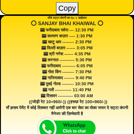
Copy
सीधे सट्टा कंपनी का No 1 खाईवाल
⭕️ SANJAY BHAI KHAIWAL ⭕️
🎰 फरीदाबाद सवेरा --- 12:30 PM
🎰 कल्याण बाज़ार ---- 1:30 PM
🎰 खाटू धाम -------- 2:30 PM
🎰 दिल्ली बाज़ार ------ 3:05 PM
🎰 श्री गणेश ------ 4:35 PM
🎰 करनाल ---------- 5:30 PM
🎰 फरीदाबाद --------- 6:05 PM
🎰 गोवा किंग -------- 7:30 PM
🎰 गाजियाबाद ------- 9:40 PM
🎰 दुबई गोल्ड -------- 10:30 PM
🎰 गली ----------- 11:40 PM
🎰 दिसावर ---------- 03:00 AM
((जोड़ी रेट 10=960/-)) ((हरूफ़ रेट 100=960/-))
माँ क़सम पेमेंट में कोई दिक्कत नहीं आयेगी एक बार सेवा का मोका जरूर दे सट्टा कंपनी
मैनेजर की ज़िम्मेवारी है