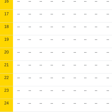
16
--
--
--
--
--
--
--
--
--
17
--
--
--
--
--
--
--
--
--
18
--
--
--
--
--
--
--
--
--
19
--
--
--
--
--
--
--
--
--
20
--
--
--
--
--
--
--
--
--
21
--
--
--
--
--
--
--
--
--
22
--
--
--
--
--
--
--
--
--
23
--
--
--
--
--
--
--
--
--
24
--
--
--
--
--
--
--
--
--