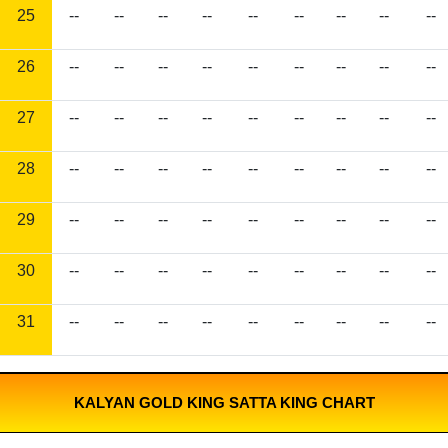
25
--
--
--
--
--
--
--
--
--
26
--
--
--
--
--
--
--
--
--
27
--
--
--
--
--
--
--
--
--
28
--
--
--
--
--
--
--
--
--
29
--
--
--
--
--
--
--
--
--
30
--
--
--
--
--
--
--
--
--
31
--
--
--
--
--
--
--
--
--
KALYAN GOLD KING SATTA KING CHART