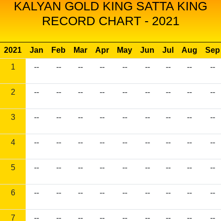
KALYAN GOLD KING SATTA KING
RECORD CHART - 2021
2021
Jan
Feb
Mar
Apr
May
Jun
Jul
Aug
Sep
1
--
--
--
--
--
--
--
--
--
2
--
--
--
--
--
--
--
--
--
3
--
--
--
--
--
--
--
--
--
4
--
--
--
--
--
--
--
--
--
5
--
--
--
--
--
--
--
--
--
6
--
--
--
--
--
--
--
--
--
7
--
--
--
--
--
--
--
--
--