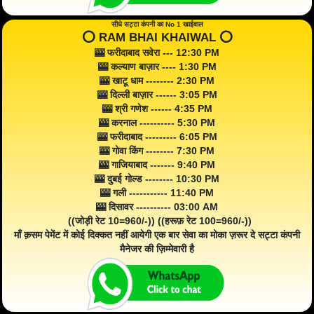
सीधे सट्टा कंपनी का No 1 खाईवाल
⭕️ RAM BHAI KHAIWAL ⭕️
🎰 फरीदाबाद सवेरा --- 12:30 PM
🎰 कल्याण बाज़ार ---- 1:30 PM
🎰 खाटू धाम -------- 2:30 PM
🎰 दिल्ली बाज़ार ------ 3:05 PM
🎰 श्री गणेश ------ 4:35 PM
🎰 करनाल ---------- 5:30 PM
🎰 फरीदाबाद --------- 6:05 PM
🎰 गोवा किंग -------- 7:30 PM
🎰 गाजियाबाद ------- 9:40 PM
🎰 दुबई गोल्ड -------- 10:30 PM
🎰 गली ----------- 11:40 PM
🎰 दिसावर ---------- 03:00 AM
((जोड़ी रेट 10=960/-)) ((हरूफ़ रेट 100=960/-))
माँ क़सम पेमेंट में कोई दिक्कत नहीं आयेगी एक बार सेवा का मोका ज़रूर दे सट्टा कंपनी
मैनेजर की ज़िम्मेवारी है