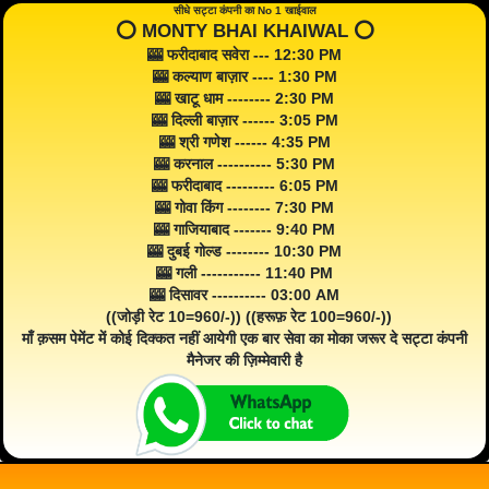
सीधे सट्टा कंपनी का No 1 खाईवाल
⭕️ MONTY BHAI KHAIWAL ⭕️
🎰 फरीदाबाद सवेरा --- 12:30 PM
🎰 कल्याण बाज़ार ---- 1:30 PM
🎰 खाटू धाम -------- 2:30 PM
🎰 दिल्ली बाज़ार ------ 3:05 PM
🎰 श्री गणेश ------ 4:35 PM
🎰 करनाल ---------- 5:30 PM
🎰 फरीदाबाद --------- 6:05 PM
🎰 गोवा किंग -------- 7:30 PM
🎰 गाजियाबाद ------- 9:40 PM
🎰 दुबई गोल्ड -------- 10:30 PM
🎰 गली ----------- 11:40 PM
🎰 दिसावर ---------- 03:00 AM
((जोड़ी रेट 10=960/-)) ((हरूफ़ रेट 100=960/-))
माँ क़सम पेमेंट में कोई दिक्कत नहीं आयेगी एक बार सेवा का मोका जरूर दे सट्टा कंपनी
मैनेजर की ज़िम्मेवारी है