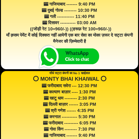
🎰 गाजियाबाद ------- 9:40 PM
🎰 दुबई गोल्ड -------- 10:30 PM
🎰 गली ----------- 11:40 PM
🎰 दिसावर ---------- 03:00 AM
((जोड़ी रेट 10=960/-)) ((हरूफ़ रेट 100=960/-))
माँ क़सम पेमेंट में कोई दिक्कत नहीं आयेगी एक बार सेवा का मोका ज़रूर दे सट्टा कंपनी
मैनेजर की ज़िम्मेवारी है
सीधे सट्टा कंपनी का No 1 खाईवाल
⭕️ MONTY BHAI KHAIWAL ⭕️
🎰 फरीदाबाद सवेरा --- 12:30 PM
🎰 कल्याण बाज़ार ---- 1:30 PM
🎰 खाटू धाम -------- 2:30 PM
🎰 दिल्ली बाज़ार ------ 3:05 PM
🎰 श्री गणेश ------ 4:35 PM
🎰 करनाल ---------- 5:30 PM
🎰 फरीदाबाद --------- 6:05 PM
🎰 गोवा किंग -------- 7:30 PM
🎰 गाजियाबाद ------- 9:40 PM