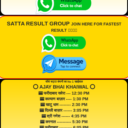
SATTA RESULT GROUP
JOIN HERE FOR FASTEST
RESULT 👇🏾👇🏾
सीधे सट्टा कंपनी का No 1 खाईवाल
⭕️ AJAY BHAI KHAIWAL ⭕️
🎰 फरीदाबाद सवेरा --- 12:30 PM
🎰 कल्याण बाज़ार ---- 1:30 PM
🎰 खाटू धाम -------- 2:30 PM
🎰 दिल्ली बाज़ार ------ 3:05 PM
🎰 श्री गणेश ------ 4:35 PM
🎰 करनाल ---------- 5:30 PM
🎰 फरीदाबाद --------- 6:05 PM