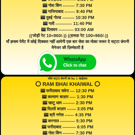
🎰 गोवा किंग -------- 7:30 PM
🎰 गाजियाबाद ------- 9:40 PM
🎰 दुबई गोल्ड -------- 10:30 PM
🎰 गली ----------- 11:40 PM
🎰 दिसावर ---------- 03:00 AM
((जोड़ी रेट 10=960/-)) ((हरूफ़ रेट 100=960/-))
माँ क़सम पेमेंट में कोई दिक्कत नहीं आयेगी एक बार सेवा का मोका जरूर दे सट्टा कंपनी
मैनेजर की ज़िम्मेवारी है
सीधे सट्टा कंपनी का No 1 खाईवाल
⭕️ RAM BHAI KHAIWAL ⭕️
🎰 फरीदाबाद सवेरा --- 12:30 PM
🎰 कल्याण बाज़ार ---- 1:30 PM
🎰 खाटू धाम -------- 2:30 PM
🎰 दिल्ली बाज़ार ------ 3:05 PM
🎰 श्री गणेश ------ 4:35 PM
🎰 करनाल ---------- 5:30 PM
🎰 फरीदाबाद --------- 6:05 PM
🎰 गोवा किंग -------- 7:30 PM