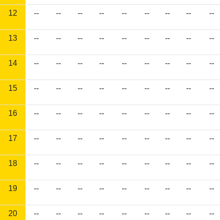
12
--
--
--
--
--
--
--
--
--
13
--
--
--
--
--
--
--
--
--
14
--
--
--
--
--
--
--
--
--
15
--
--
--
--
--
--
--
--
--
16
--
--
--
--
--
--
--
--
--
17
--
--
--
--
--
--
--
--
--
18
--
--
--
--
--
--
--
--
--
19
--
--
--
--
--
--
--
--
--
20
--
--
--
--
--
--
--
--
--