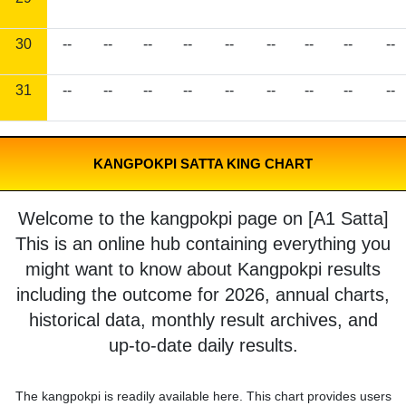
30
--
--
--
--
--
--
--
--
--
31
--
--
--
--
--
--
--
--
--
KANGPOKPI SATTA KING CHART
Welcome to the kangpokpi page on [A1 Satta]
This is an online hub containing everything you
might want to know about Kangpokpi results
including the outcome for 2026, annual charts,
historical data, monthly result archives, and
up-to-date daily results.
The kangpokpi is readily available here. This chart provides users