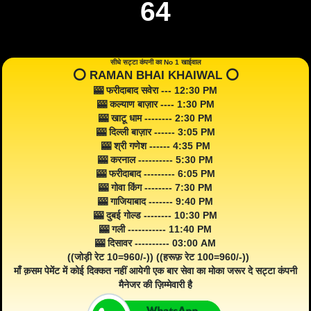
64
सीधे सट्टा कंपनी का No 1 खाईवाल
⭕️ RAMAN BHAI KHAIWAL ⭕️
🎰 फरीदाबाद सवेरा --- 12:30 PM
🎰 कल्याण बाज़ार ---- 1:30 PM
🎰 खाटू धाम -------- 2:30 PM
🎰 दिल्ली बाज़ार ------ 3:05 PM
🎰 श्री गणेश ------ 4:35 PM
🎰 करनाल ---------- 5:30 PM
🎰 फरीदाबाद --------- 6:05 PM
🎰 गोवा किंग -------- 7:30 PM
🎰 गाजियाबाद ------- 9:40 PM
🎰 दुबई गोल्ड -------- 10:30 PM
🎰 गली ----------- 11:40 PM
🎰 दिसावर ---------- 03:00 AM
((जोड़ी रेट 10=960/-)) ((हरूफ़ रेट 100=960/-))
माँ क़सम पेमेंट में कोई दिक्कत नहीं आयेगी एक बार सेवा का मोका जरूर दे सट्टा कंपनी
मैनेजर की ज़िम्मेवारी है