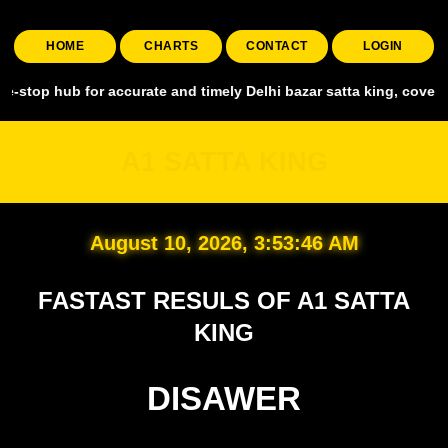
HOME
CHARTS
CONTACT
LOGIN
 for accurate and timely Delhi bazar satta king, covering all major 
A1 SATTA KING
August 10, 2026, 3:53:47 AM
FASTAST RESULS OF A1 SATTA
KING
DISAWER