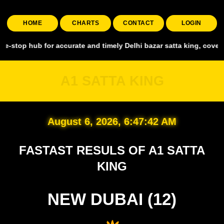
HOME
CHARTS
CONTACT
LOGIN
 for accurate and timely Delhi bazar satta king, covering all major
A1 SATTA KING
August 6, 2026, 6:47:43 AM
FASTAST RESULS OF A1 SATTA
KING
NEW DUBAI (12)