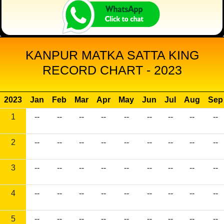
KANPUR MATKA SATTA KING
RECORD CHART - 2023
2023
Jan
Feb
Mar
Apr
May
Jun
Jul
Aug
Sep
1
--
--
--
--
--
--
--
--
--
2
--
--
--
--
--
--
--
--
--
3
--
--
--
--
--
--
--
--
--
4
--
--
--
--
--
--
--
--
--
5
--
--
--
--
--
--
--
--
--