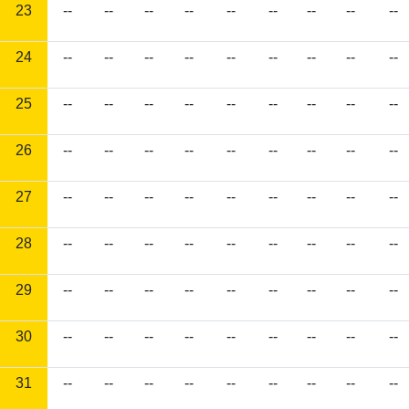
23
--
--
--
--
--
--
--
--
--
24
--
--
--
--
--
--
--
--
--
25
--
--
--
--
--
--
--
--
--
26
--
--
--
--
--
--
--
--
--
27
--
--
--
--
--
--
--
--
--
28
--
--
--
--
--
--
--
--
--
29
--
--
--
--
--
--
--
--
--
30
--
--
--
--
--
--
--
--
--
31
--
--
--
--
--
--
--
--
--