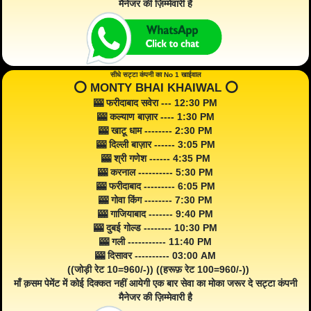
मैनेजर की ज़िम्मेवारी है
सीधे सट्टा कंपनी का No 1 खाईवाल
⭕️ MONTY BHAI KHAIWAL ⭕️
🎰 फरीदाबाद सवेरा --- 12:30 PM
🎰 कल्याण बाज़ार ---- 1:30 PM
🎰 खाटू धाम -------- 2:30 PM
🎰 दिल्ली बाज़ार ------ 3:05 PM
🎰 श्री गणेश ------ 4:35 PM
🎰 करनाल ---------- 5:30 PM
🎰 फरीदाबाद --------- 6:05 PM
🎰 गोवा किंग -------- 7:30 PM
🎰 गाजियाबाद ------- 9:40 PM
🎰 दुबई गोल्ड -------- 10:30 PM
🎰 गली ----------- 11:40 PM
🎰 दिसावर ---------- 03:00 AM
((जोड़ी रेट 10=960/-)) ((हरूफ़ रेट 100=960/-))
माँ क़सम पेमेंट में कोई दिक्कत नहीं आयेगी एक बार सेवा का मोका जरूर दे सट्टा कंपनी
मैनेजर की ज़िम्मेवारी है