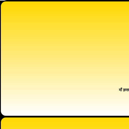
माँ क़स