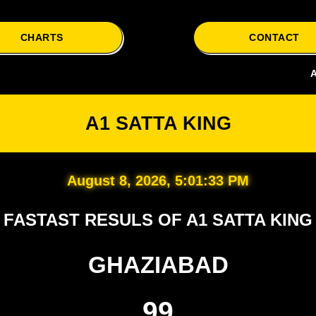
CHARTS
CONTACT
A1 Satta i
A1 SATTA KING
August 8, 2026, 5:01:34 PM
FASTAST RESULS OF A1 SATTA KING
GHAZIABAD
99