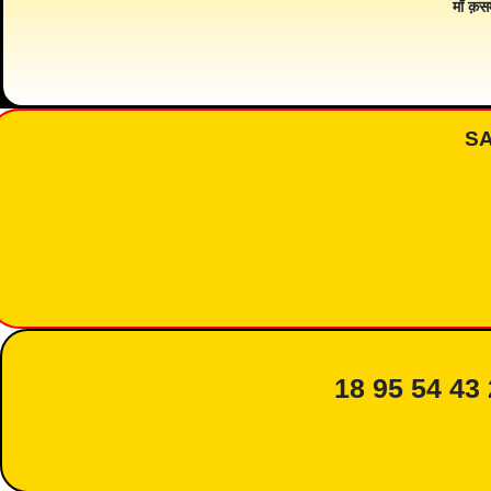
माँ क़स
S
18 95 54 43