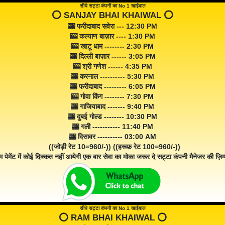
सीधे सट्टा कंपनी का No 1 खाईवाल
⭕️ SANJAY BHAI KHAIWAL ⭕️
🎰 फरीदाबाद सवेरा --- 12:30 PM
🎰 कल्याण बाज़ार ---- 1:30 PM
🎰 खाटू धाम -------- 2:30 PM
🎰 दिल्ली बाज़ार ------ 3:05 PM
🎰 श्री गणेश ------ 4:35 PM
🎰 करनाल ---------- 5:30 PM
🎰 फरीदाबाद --------- 6:05 PM
🎰 गोवा किंग -------- 7:30 PM
🎰 गाजियाबाद ------- 9:40 PM
🎰 दुबई गोल्ड -------- 10:30 PM
🎰 गली ----------- 11:40 PM
🎰 दिसावर ---------- 03:00 AM
((जोड़ी रेट 10=960/-)) ((हरूफ़ रेट 100=960/-))
म पेमेंट में कोई दिक्कत नहीं आयेगी एक बार सेवा का मोका जरूर दे सट्टा कंपनी मैनेजर की ज़िम्म
सीधे सट्टा कंपनी का No 1 खाईवाल
⭕️ RAM BHAI KHAIWAL ⭕️