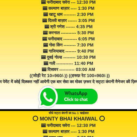
🎰 फरीदाबाद सवेरा --- 12:30 PM
🎰 कल्याण बाज़ार ---- 1:30 PM
🎰 खाटू धाम -------- 2:30 PM
🎰 दिल्ली बाज़ार ------ 3:05 PM
🎰 श्री गणेश ------ 4:35 PM
🎰 करनाल ---------- 5:30 PM
🎰 फरीदाबाद --------- 6:05 PM
🎰 गोवा किंग -------- 7:30 PM
🎰 गाजियाबाद ------- 9:40 PM
🎰 दुबई गोल्ड -------- 10:30 PM
🎰 गली ----------- 11:40 PM
🎰 दिसावर ---------- 03:00 AM
((जोड़ी रेट 10=960/-)) ((हरूफ़ रेट 100=960/-))
म पेमेंट में कोई दिक्कत नहीं आयेगी एक बार सेवा का मोका ज़रूर दे सट्टा कंपनी मैनेजर की ज़िम्म
सीधे सट्टा कंपनी का No 1 खाईवाल
⭕️ MONTY BHAI KHAIWAL ⭕️
🎰 फरीदाबाद सवेरा --- 12:30 PM
🎰 कल्याण बाज़ार ---- 1:30 PM