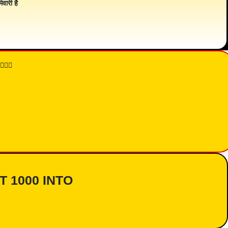
ेवारी है
👇🏾
AT 1000 INTO