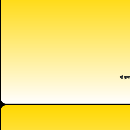
माँ क़स