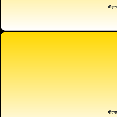
माँ क़स
माँ क़स