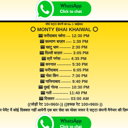
सीधे सट्टा कंपनी का No 1 खाईवाल
⭕️ MONTY BHAI KHAIWAL ⭕️
🎰 फरीदाबाद सवेरा --- 12:30 PM
🎰 कल्याण बाज़ार ---- 1:30 PM
🎰 खाटू धाम -------- 2:30 PM
🎰 दिल्ली बाज़ार ------ 3:05 PM
🎰 श्री गणेश ------ 4:35 PM
🎰 करनाल ---------- 5:30 PM
🎰 फरीदाबाद --------- 6:05 PM
🎰 गोवा किंग -------- 7:30 PM
🎰 गाजियाबाद ------- 9:40 PM
🎰 दुबई गोल्ड -------- 10:30 PM
🎰 गली ----------- 11:40 PM
🎰 दिसावर ---------- 03:00 AM
((जोड़ी रेट 10=960/-)) ((हरूफ़ रेट 100=960/-))
म पेमेंट में कोई दिक्कत नहीं आयेगी एक बार सेवा का मोका जरूर दे सट्टा कंपनी मैनेजर की ज़िम्म