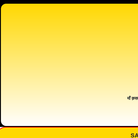
माँ क़स
S