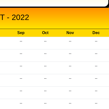
 - 2022
Sep
Oct
Nov
Dec
--
--
--
--
--
--
--
--
--
--
--
--
--
--
--
--
--
--
--
--
--
--
--
--