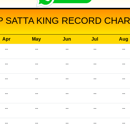
P SATTA KING RECORD CHART
Apr
May
Jun
Jul
Aug
--
--
--
--
--
--
--
--
--
--
--
--
--
--
--
--
--
--
--
--
--
--
--
--
--
--
--
--
--
--