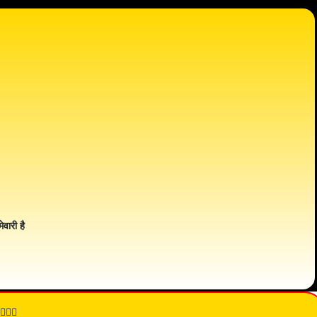
ेवारी है
👇🏾