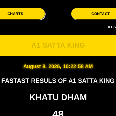
CHARTS
CONTACT
A1 Satta is y
A1 SATTA KING
August 8, 2026, 10:22:59 AM
FASTAST RESULS OF A1 SATTA KING
KHATU DHAM
48