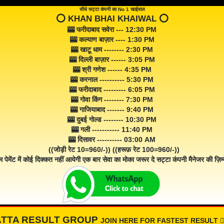
सीधे सट्टा कंपनी का No 1 खाईवाल
⭕️ KHAN BHAI KHAIWAL ⭕️
🎰 फरीदाबाद सवेरा --- 12:30 PM
🎰 कल्याण बाज़ार ---- 1:30 PM
🎰 खाटू धाम -------- 2:30 PM
🎰 दिल्ली बाज़ार ------ 3:05 PM
🎰 श्री गणेश ------ 4:35 PM
🎰 करनाल ---------- 5:30 PM
🎰 फरीदाबाद --------- 6:05 PM
🎰 गोवा किंग -------- 7:30 PM
🎰 गाजियाबाद ------- 9:40 PM
🎰 दुबई गोल्ड -------- 10:30 PM
🎰 गली ----------- 11:40 PM
🎰 दिसावर ---------- 03:00 AM
((जोड़ी रेट 10=960/-)) ((हरूफ़ रेट 100=960/-))
म पेमेंट में कोई दिक्कत नहीं आयेगी एक बार सेवा का मोका जरूर दे सट्टा कंपनी मैनेजर की ज़िम्म
ATTA RESULT GROUP
JOIN HERE FOR FASTEST RESULT 👇🏾