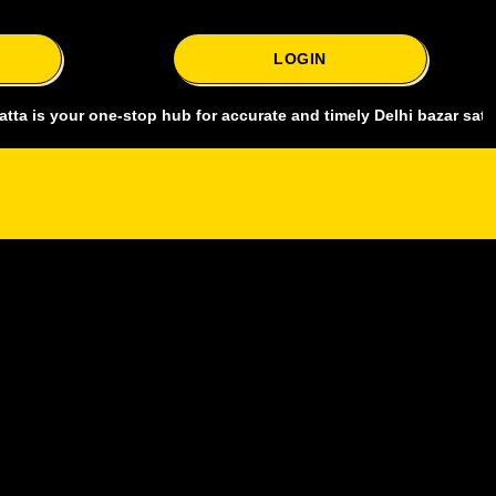
LOGIN
our one-stop hub for accurate and timely Delhi bazar satta king, cov