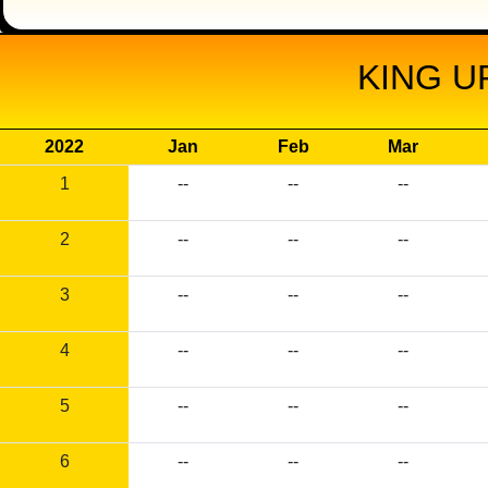
KING U
2022
Jan
Feb
Mar
1
--
--
--
2
--
--
--
3
--
--
--
4
--
--
--
5
--
--
--
6
--
--
--