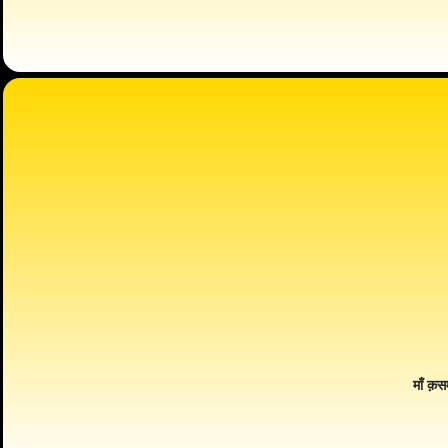
माँ क़स