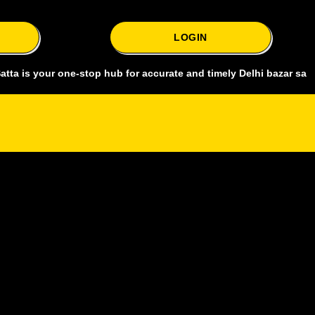
LOGIN
our one-stop hub for accurate and timely Delhi bazar satta king, cov