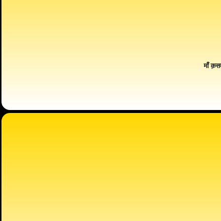
माँ क़स