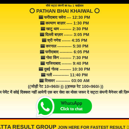
सीधे सट्टा कंपनी का No 1 खाईवाल
⭕️ PATHAN BHAI KHAIWAL ⭕️
🎰 फरीदाबाद सवेरा --- 12:30 PM
🎰 कल्याण बाज़ार ---- 1:30 PM
🎰 खाटू धाम -------- 2:30 PM
🎰 दिल्ली बाज़ार ------ 3:05 PM
🎰 श्री गणेश ------ 4:35 PM
🎰 करनाल ---------- 5:30 PM
🎰 फरीदाबाद --------- 6:05 PM
🎰 गोवा किंग -------- 7:30 PM
🎰 गाजियाबाद ------- 9:40 PM
🎰 दुबई गोल्ड -------- 10:30 PM
🎰 गली ----------- 11:40 PM
🎰 दिसावर ---------- 03:00 AM
((जोड़ी रेट 10=960/-)) ((हरूफ़ रेट 100=960/-))
म पेमेंट में कोई दिक्कत नहीं आयेगी एक बार सेवा का मोका जरूर दे सट्टा कंपनी मैनेजर की ज़िम्म
ATTA RESULT GROUP
JOIN HERE FOR FASTEST RESULT 👇🏾