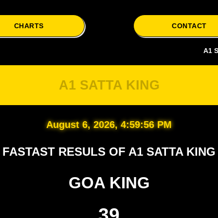
CHARTS
CONTACT
A1 Satta is y
A1 SATTA KING
August 6, 2026, 4:59:57 PM
FASTAST RESULS OF A1 SATTA KING
GOA KING
39