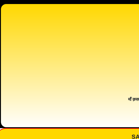
माँ क़स
S