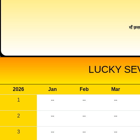
माँ क़स
LUCKY SE
2026
Jan
Feb
Mar
1
--
--
--
2
--
--
--
3
--
--
--