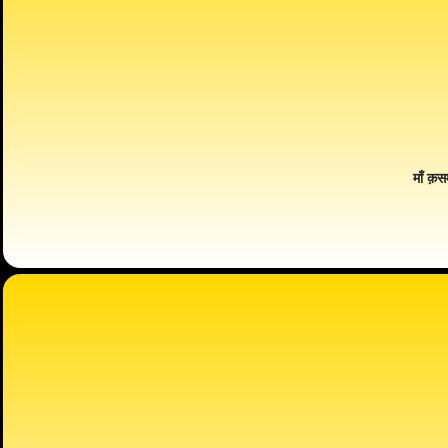
माँ क़स