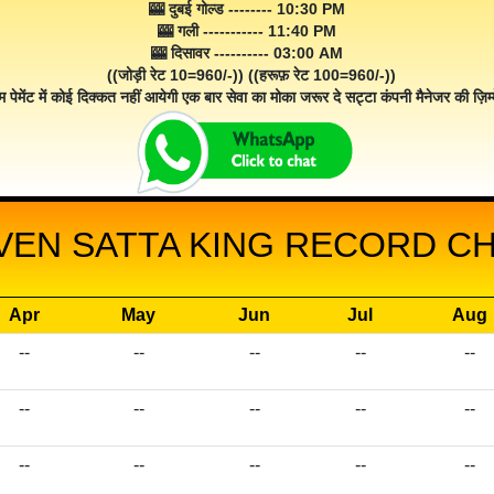
🎰 दुबई गोल्ड -------- 10:30 PM
🎰 गली ----------- 11:40 PM
🎰 दिसावर ---------- 03:00 AM
((जोड़ी रेट 10=960/-)) ((हरूफ़ रेट 100=960/-))
म पेमेंट में कोई दिक्कत नहीं आयेगी एक बार सेवा का मोका जरूर दे सट्टा कंपनी मैनेजर की ज़िम्म
VEN SATTA KING RECORD CHA
Apr
May
Jun
Jul
Aug
--
--
--
--
--
--
--
--
--
--
--
--
--
--
--