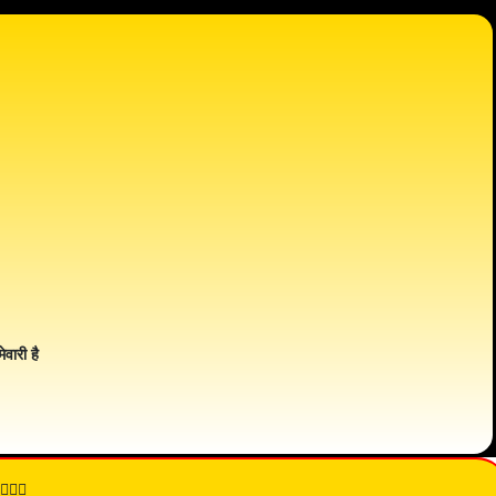
ेवारी है
👇🏾