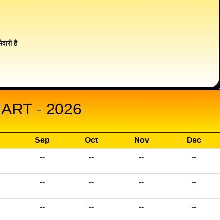
ेवारी है
RT - 2026
Sep
Oct
Nov
Dec
--
--
--
--
--
--
--
--
--
--
--
--