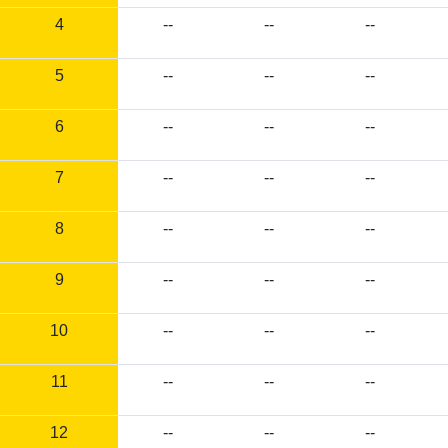
4
--
--
--
5
--
--
--
6
--
--
--
7
--
--
--
8
--
--
--
9
--
--
--
10
--
--
--
11
--
--
--
12
--
--
--