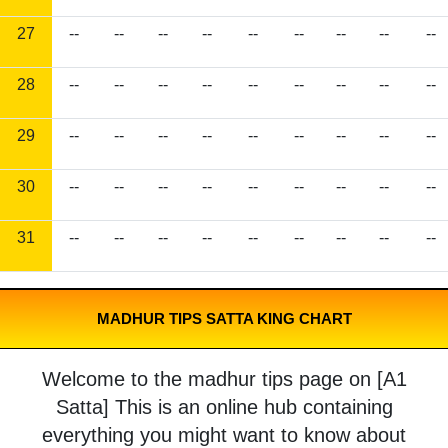
27
--
--
--
--
--
--
--
--
--
28
--
--
--
--
--
--
--
--
--
29
--
--
--
--
--
--
--
--
--
30
--
--
--
--
--
--
--
--
--
31
--
--
--
--
--
--
--
--
--
MADHUR TIPS SATTA KING CHART
Welcome to the madhur tips page on [A1
Satta] This is an online hub containing
everything you might want to know about