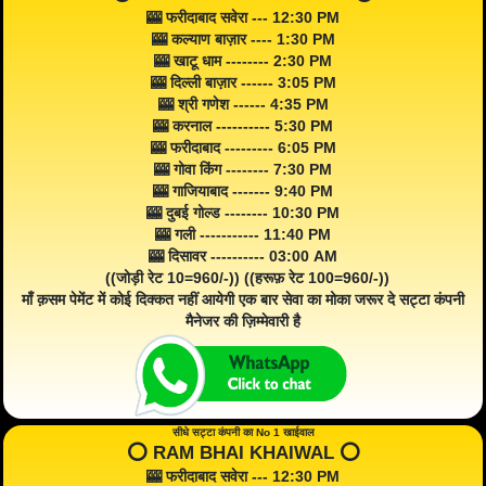
🎰 फरीदाबाद सवेरा --- 12:30 PM
🎰 कल्याण बाज़ार ---- 1:30 PM
🎰 खाटू धाम -------- 2:30 PM
🎰 दिल्ली बाज़ार ------ 3:05 PM
🎰 श्री गणेश ------ 4:35 PM
🎰 करनाल ---------- 5:30 PM
🎰 फरीदाबाद --------- 6:05 PM
🎰 गोवा किंग -------- 7:30 PM
🎰 गाजियाबाद ------- 9:40 PM
🎰 दुबई गोल्ड -------- 10:30 PM
🎰 गली ----------- 11:40 PM
🎰 दिसावर ---------- 03:00 AM
((जोड़ी रेट 10=960/-)) ((हरूफ़ रेट 100=960/-))
माँ क़सम पेमेंट में कोई दिक्कत नहीं आयेगी एक बार सेवा का मोका जरूर दे सट्टा कंपनी
मैनेजर की ज़िम्मेवारी है
सीधे सट्टा कंपनी का No 1 खाईवाल
⭕️ RAM BHAI KHAIWAL ⭕️
🎰 फरीदाबाद सवेरा --- 12:30 PM