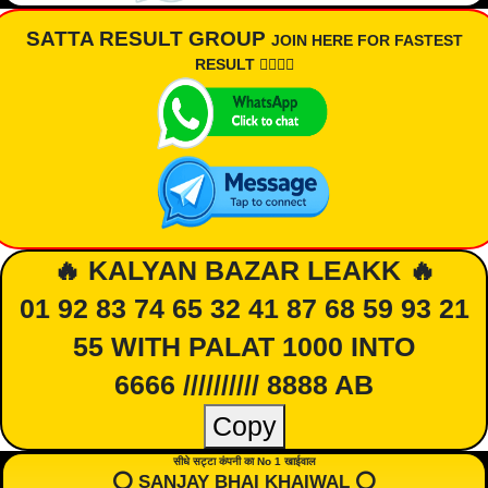
SATTA RESULT GROUP
JOIN HERE FOR FASTEST
RESULT 👇🏾👇🏾
🔥 KALYAN BAZAR LEAKK 🔥
01 92 83 74 65 32 41 87 68 59 93 21
55 WITH PALAT 1000 INTO
6666 ////////// 8888 AB
Copy
सीधे सट्टा कंपनी का No 1 खाईवाल
⭕️ SANJAY BHAI KHAIWAL ⭕️