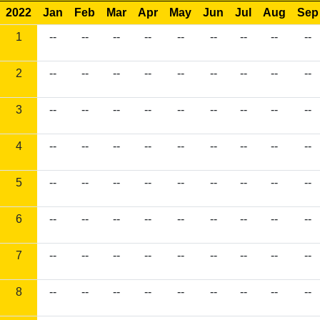
2022
Jan
Feb
Mar
Apr
May
Jun
Jul
Aug
Sep
1
--
--
--
--
--
--
--
--
--
2
--
--
--
--
--
--
--
--
--
3
--
--
--
--
--
--
--
--
--
4
--
--
--
--
--
--
--
--
--
5
--
--
--
--
--
--
--
--
--
6
--
--
--
--
--
--
--
--
--
7
--
--
--
--
--
--
--
--
--
8
--
--
--
--
--
--
--
--
--