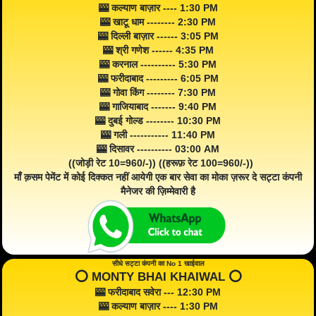
🎰 कल्याण बाज़ार ---- 1:30 PM
🎰 खाटू धाम -------- 2:30 PM
🎰 दिल्ली बाज़ार ------ 3:05 PM
🎰 श्री गणेश ------ 4:35 PM
🎰 करनाल ---------- 5:30 PM
🎰 फरीदाबाद --------- 6:05 PM
🎰 गोवा किंग -------- 7:30 PM
🎰 गाजियाबाद ------- 9:40 PM
🎰 दुबई गोल्ड -------- 10:30 PM
🎰 गली ----------- 11:40 PM
🎰 दिसावर ---------- 03:00 AM
((जोड़ी रेट 10=960/-)) ((हरूफ़ रेट 100=960/-))
माँ क़सम पेमेंट में कोई दिक्कत नहीं आयेगी एक बार सेवा का मोका ज़रूर दे सट्टा कंपनी
मैनेजर की ज़िम्मेवारी है
सीधे सट्टा कंपनी का No 1 खाईवाल
⭕️ MONTY BHAI KHAIWAL ⭕️
🎰 फरीदाबाद सवेरा --- 12:30 PM
🎰 कल्याण बाज़ार ---- 1:30 PM