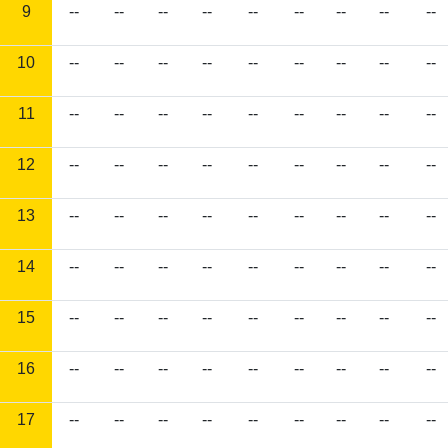
9
--
--
--
--
--
--
--
--
--
10
--
--
--
--
--
--
--
--
--
11
--
--
--
--
--
--
--
--
--
12
--
--
--
--
--
--
--
--
--
13
--
--
--
--
--
--
--
--
--
14
--
--
--
--
--
--
--
--
--
15
--
--
--
--
--
--
--
--
--
16
--
--
--
--
--
--
--
--
--
17
--
--
--
--
--
--
--
--
--