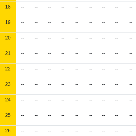
18
--
--
--
--
--
--
--
--
--
19
--
--
--
--
--
--
--
--
--
20
--
--
--
--
--
--
--
--
--
21
--
--
--
--
--
--
--
--
--
22
--
--
--
--
--
--
--
--
--
23
--
--
--
--
--
--
--
--
--
24
--
--
--
--
--
--
--
--
--
25
--
--
--
--
--
--
--
--
--
26
--
--
--
--
--
--
--
--
--