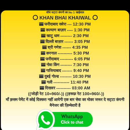
सीधे सट्टा कंपनी का No 1 खाईवाल
⭕️ KHAN BHAI KHAIWAL ⭕️
🎰 फरीदाबाद सवेरा --- 12:30 PM
🎰 कल्याण बाज़ार ---- 1:30 PM
🎰 खाटू धाम -------- 2:30 PM
🎰 दिल्ली बाज़ार ------ 3:05 PM
🎰 श्री गणेश ------ 4:35 PM
🎰 करनाल ---------- 5:30 PM
🎰 फरीदाबाद --------- 6:05 PM
🎰 गोवा किंग -------- 7:30 PM
🎰 गाजियाबाद ------- 9:40 PM
🎰 दुबई गोल्ड -------- 10:30 PM
🎰 गली ----------- 11:40 PM
🎰 दिसावर ---------- 03:00 AM
((जोड़ी रेट 10=960/-)) ((हरूफ़ रेट 100=960/-))
माँ क़सम पेमेंट में कोई दिक्कत नहीं आयेगी एक बार सेवा का मोका जरूर दे सट्टा कंपनी
मैनेजर की ज़िम्मेवारी है