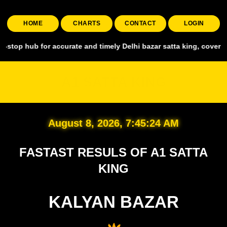
HOME
CHARTS
CONTACT
LOGIN
for accurate and timely Delhi bazar satta king, covering all major 
A1 SATTA KING
August 8, 2026, 7:45:26 AM
FASTAST RESULS OF A1 SATTA
KING
KALYAN BAZAR