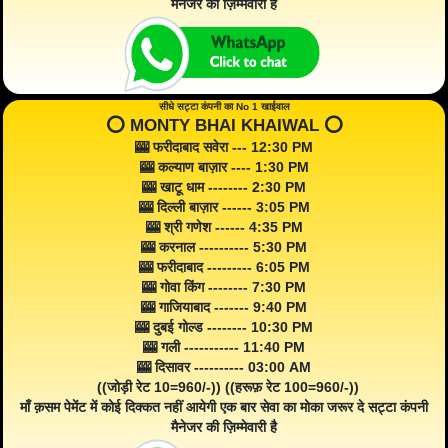
मैनेजर की ज़िम्मेवारी है
सीधे सट्टा कंपनी का No 1 खाईवाल
⭕️ MONTY BHAI KHAIWAL ⭕️
🎰 फरीदाबाद सवेरा --- 12:30 PM
🎰 कल्याण बाज़ार ---- 1:30 PM
🎰 खाटू धाम -------- 2:30 PM
🎰 दिल्ली बाज़ार ------ 3:05 PM
🎰 श्री गणेश ------ 4:35 PM
🎰 करनाल ---------- 5:30 PM
🎰 फरीदाबाद --------- 6:05 PM
🎰 गोवा किंग -------- 7:30 PM
🎰 गाजियाबाद ------- 9:40 PM
🎰 दुबई गोल्ड -------- 10:30 PM
🎰 गली ----------- 11:40 PM
🎰 दिसावर ---------- 03:00 AM
((जोड़ी रेट 10=960/-)) ((हरूफ़ रेट 100=960/-))
माँ क़सम पेमेंट में कोई दिक्कत नहीं आयेगी एक बार सेवा का मोका जरूर दे सट्टा कंपनी
मैनेजर की ज़िम्मेवारी है