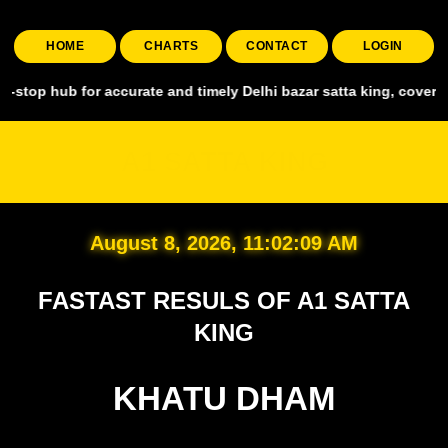
HOME
CHARTS
CONTACT
LOGIN
for accurate and timely Delhi bazar satta king, covering all major 
A1 SATTA KING
August 8, 2026, 11:02:11 AM
FASTAST RESULS OF A1 SATTA
KING
KHATU DHAM