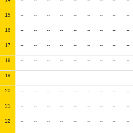
15
--
--
--
--
--
--
--
--
--
16
--
--
--
--
--
--
--
--
--
17
--
--
--
--
--
--
--
--
--
18
--
--
--
--
--
--
--
--
--
19
--
--
--
--
--
--
--
--
--
20
--
--
--
--
--
--
--
--
--
21
--
--
--
--
--
--
--
--
--
22
--
--
--
--
--
--
--
--
--