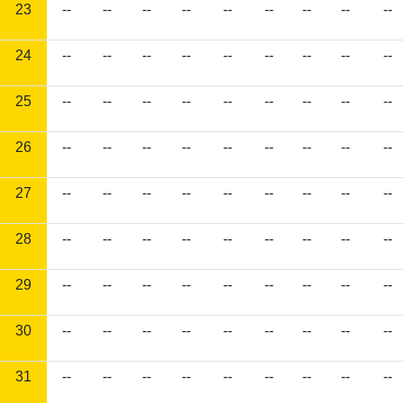
23
--
--
--
--
--
--
--
--
--
24
--
--
--
--
--
--
--
--
--
25
--
--
--
--
--
--
--
--
--
26
--
--
--
--
--
--
--
--
--
27
--
--
--
--
--
--
--
--
--
28
--
--
--
--
--
--
--
--
--
29
--
--
--
--
--
--
--
--
--
30
--
--
--
--
--
--
--
--
--
31
--
--
--
--
--
--
--
--
--