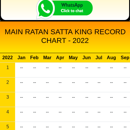
MAIN RATAN SATTA KING RECORD
CHART - 2022
2022
Jan
Feb
Mar
Apr
May
Jun
Jul
Aug
Sep
1
--
--
--
--
--
--
--
--
--
2
--
--
--
--
--
--
--
--
--
3
--
--
--
--
--
--
--
--
--
4
--
--
--
--
--
--
--
--
--
5
--
--
--
--
--
--
--
--
--