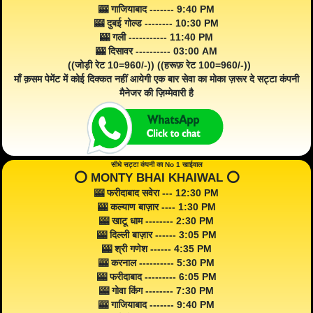
🎰 गाजियाबाद ------- 9:40 PM
🎰 दुबई गोल्ड -------- 10:30 PM
🎰 गली ----------- 11:40 PM
🎰 दिसावर ---------- 03:00 AM
((जोड़ी रेट 10=960/-)) ((हरूफ़ रेट 100=960/-))
माँ क़सम पेमेंट में कोई दिक्कत नहीं आयेगी एक बार सेवा का मोका ज़रूर दे सट्टा कंपनी
मैनेजर की ज़िम्मेवारी है
सीधे सट्टा कंपनी का No 1 खाईवाल
⭕️ MONTY BHAI KHAIWAL ⭕️
🎰 फरीदाबाद सवेरा --- 12:30 PM
🎰 कल्याण बाज़ार ---- 1:30 PM
🎰 खाटू धाम -------- 2:30 PM
🎰 दिल्ली बाज़ार ------ 3:05 PM
🎰 श्री गणेश ------ 4:35 PM
🎰 करनाल ---------- 5:30 PM
🎰 फरीदाबाद --------- 6:05 PM
🎰 गोवा किंग -------- 7:30 PM
🎰 गाजियाबाद ------- 9:40 PM