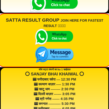
SATTA RESULT GROUP
JOIN HERE FOR FASTEST
RESULT 👇🏾👇🏾
सीधे सट्टा कंपनी का No 1 खाईवाल
⭕️ SANJAY BHAI KHAIWAL ⭕️
🎰 फरीदाबाद सवेरा --- 12:30 PM
🎰 कल्याण बाज़ार ---- 1:30 PM
🎰 खाटू धाम -------- 2:30 PM
🎰 दिल्ली बाज़ार ------ 3:05 PM
🎰 श्री गणेश ------ 4:35 PM
🎰 करनाल ---------- 5:30 PM
🎰 फरीदाबाद --------- 6:05 PM