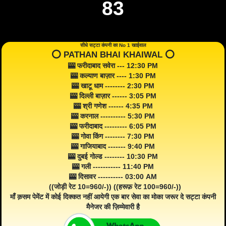
83
सीधे सट्टा कंपनी का No 1 खाईवाल
⭕️ PATHAN BHAI KHAIWAL ⭕️
🎰 फरीदाबाद सवेरा --- 12:30 PM
🎰 कल्याण बाज़ार ---- 1:30 PM
🎰 खाटू धाम -------- 2:30 PM
🎰 दिल्ली बाज़ार ------ 3:05 PM
🎰 श्री गणेश ------ 4:35 PM
🎰 करनाल ---------- 5:30 PM
🎰 फरीदाबाद --------- 6:05 PM
🎰 गोवा किंग -------- 7:30 PM
🎰 गाजियाबाद ------- 9:40 PM
🎰 दुबई गोल्ड -------- 10:30 PM
🎰 गली ----------- 11:40 PM
🎰 दिसावर ---------- 03:00 AM
((जोड़ी रेट 10=960/-)) ((हरूफ़ रेट 100=960/-))
माँ क़सम पेमेंट में कोई दिक्कत नहीं आयेगी एक बार सेवा का मोका जरूर दे सट्टा कंपनी
मैनेजर की ज़िम्मेवारी है