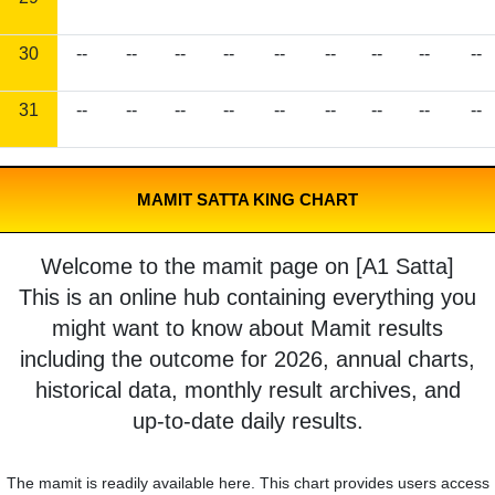
30
--
--
--
--
--
--
--
--
--
31
--
--
--
--
--
--
--
--
--
MAMIT SATTA KING CHART
Welcome to the mamit page on [A1 Satta]
This is an online hub containing everything you
might want to know about Mamit results
including the outcome for 2026, annual charts,
historical data, monthly result archives, and
up-to-date daily results.
The mamit is readily available here. This chart provides users access