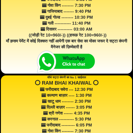
🎰 गोवा किंग -------- 7:30 PM
🎰 गाजियाबाद ------- 9:40 PM
🎰 दुबई गोल्ड -------- 10:30 PM
🎰 गली ----------- 11:40 PM
🎰 दिसावर ---------- 03:00 AM
((जोड़ी रेट 10=960/-)) ((हरूफ़ रेट 100=960/-))
माँ क़सम पेमेंट में कोई दिक्कत नहीं आयेगी एक बार सेवा का मोका जरूर दे सट्टा कंपनी
मैनेजर की ज़िम्मेवारी है
सीधे सट्टा कंपनी का No 1 खाईवाल
⭕️ RAM BHAI KHAIWAL ⭕️
🎰 फरीदाबाद सवेरा --- 12:30 PM
🎰 कल्याण बाज़ार ---- 1:30 PM
🎰 खाटू धाम -------- 2:30 PM
🎰 दिल्ली बाज़ार ------ 3:05 PM
🎰 श्री गणेश ------ 4:35 PM
🎰 करनाल ---------- 5:30 PM
🎰 फरीदाबाद --------- 6:05 PM
🎰 गोवा किंग -------- 7:30 PM