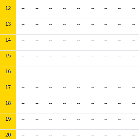
12
--
--
--
--
--
--
--
--
--
13
--
--
--
--
--
--
--
--
--
14
--
--
--
--
--
--
--
--
--
15
--
--
--
--
--
--
--
--
--
16
--
--
--
--
--
--
--
--
--
17
--
--
--
--
--
--
--
--
--
18
--
--
--
--
--
--
--
--
--
19
--
--
--
--
--
--
--
--
--
20
--
--
--
--
--
--
--
--
--