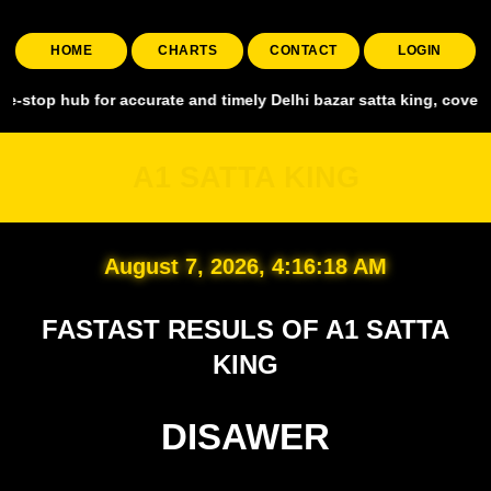
HOME
CHARTS
CONTACT
LOGIN
ub for accurate and timely Delhi bazar satta king, covering all maj
A1 SATTA KING
August 7, 2026, 4:16:19 AM
FASTAST RESULS OF A1 SATTA
KING
DISAWER