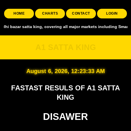
HOME
CHARTS
CONTACT
LOGIN
atta king, covering all major markets including Smart Satta, Shyam 
A1 SATTA KING
August 6, 2026, 12:23:34 AM
FASTAST RESULS OF A1 SATTA
KING
DISAWER