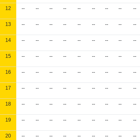
12
--
--
--
--
--
--
--
--
--
13
--
--
--
--
--
--
--
--
--
14
--
--
--
--
--
--
--
--
--
15
--
--
--
--
--
--
--
--
--
16
--
--
--
--
--
--
--
--
--
17
--
--
--
--
--
--
--
--
--
18
--
--
--
--
--
--
--
--
--
19
--
--
--
--
--
--
--
--
--
20
--
--
--
--
--
--
--
--
--