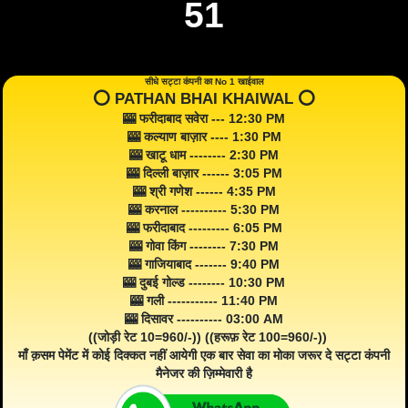
51
सीधे सट्टा कंपनी का No 1 खाईवाल
⭕️ PATHAN BHAI KHAIWAL ⭕️
🎰 फरीदाबाद सवेरा --- 12:30 PM
🎰 कल्याण बाज़ार ---- 1:30 PM
🎰 खाटू धाम -------- 2:30 PM
🎰 दिल्ली बाज़ार ------ 3:05 PM
🎰 श्री गणेश ------ 4:35 PM
🎰 करनाल ---------- 5:30 PM
🎰 फरीदाबाद --------- 6:05 PM
🎰 गोवा किंग -------- 7:30 PM
🎰 गाजियाबाद ------- 9:40 PM
🎰 दुबई गोल्ड -------- 10:30 PM
🎰 गली ----------- 11:40 PM
🎰 दिसावर ---------- 03:00 AM
((जोड़ी रेट 10=960/-)) ((हरूफ़ रेट 100=960/-))
माँ क़सम पेमेंट में कोई दिक्कत नहीं आयेगी एक बार सेवा का मोका जरूर दे सट्टा कंपनी
मैनेजर की ज़िम्मेवारी है