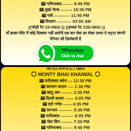
🎰 गाजियाबाद ------- 9:40 PM
🎰 दुबई गोल्ड -------- 10:30 PM
🎰 गली ----------- 11:40 PM
🎰 दिसावर ---------- 03:00 AM
((जोड़ी रेट 10=960/-)) ((हरूफ़ रेट 100=960/-))
माँ क़सम पेमेंट में कोई दिक्कत नहीं आयेगी एक बार सेवा का मोका ज़रूर दे सट्टा कंपनी
मैनेजर की ज़िम्मेवारी है
सीधे सट्टा कंपनी का No 1 खाईवाल
⭕️ MONTY BHAI KHAIWAL ⭕️
🎰 फरीदाबाद सवेरा --- 12:30 PM
🎰 कल्याण बाज़ार ---- 1:30 PM
🎰 खाटू धाम -------- 2:30 PM
🎰 दिल्ली बाज़ार ------ 3:05 PM
🎰 श्री गणेश ------ 4:35 PM
🎰 करनाल ---------- 5:30 PM
🎰 फरीदाबाद --------- 6:05 PM
🎰 गोवा किंग -------- 7:30 PM
🎰 गाजियाबाद ------- 9:40 PM