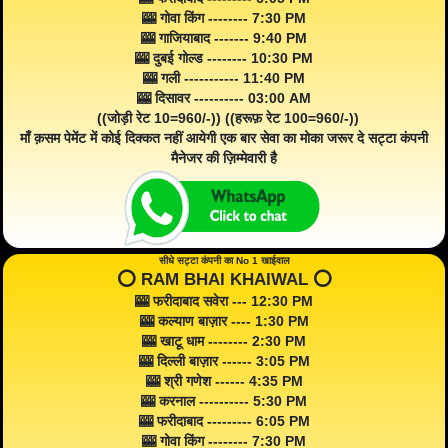
🎰 गोवा किंग -------- 7:30 PM
🎰 गाजियाबाद ------- 9:40 PM
🎰 दुबई गोल्ड -------- 10:30 PM
🎰 गली ----------- 11:40 PM
🎰 दिसावर ---------- 03:00 AM
((जोड़ी रेट 10=960/-)) ((हरूफ़ रेट 100=960/-))
माँ क़सम पेमेंट में कोई दिक्कत नहीं आयेगी एक बार सेवा का मोका जरूर दे सट्टा कंपनी
मैनेजर की ज़िम्मेवारी है
सीधे सट्टा कंपनी का No 1 खाईवाल
⭕️ RAM BHAI KHAIWAL ⭕️
🎰 फरीदाबाद सवेरा --- 12:30 PM
🎰 कल्याण बाज़ार ---- 1:30 PM
🎰 खाटू धाम -------- 2:30 PM
🎰 दिल्ली बाज़ार ------ 3:05 PM
🎰 श्री गणेश ------ 4:35 PM
🎰 करनाल ---------- 5:30 PM
🎰 फरीदाबाद --------- 6:05 PM
🎰 गोवा किंग -------- 7:30 PM