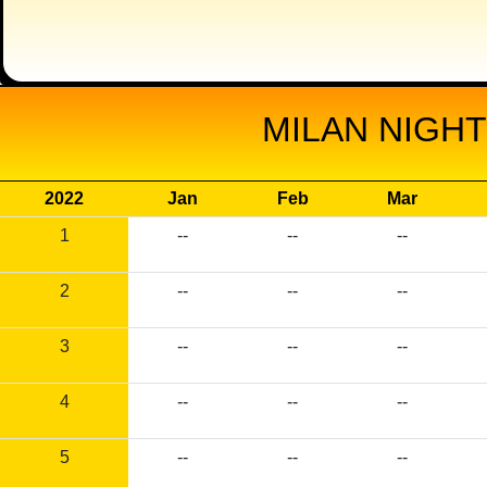
MILAN NIGHT
2022
Jan
Feb
Mar
1
--
--
--
2
--
--
--
3
--
--
--
4
--
--
--
5
--
--
--