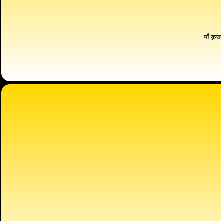
माँ क़स