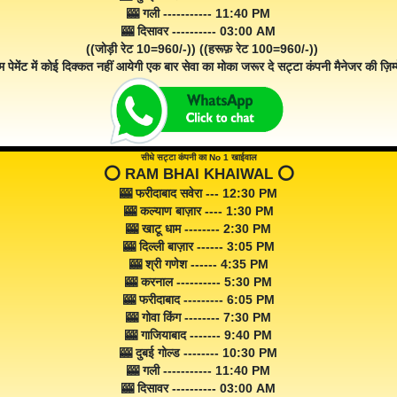
🎰 गली ----------- 11:40 PM
🎰 दिसावर ---------- 03:00 AM
((जोड़ी रेट 10=960/-)) ((हरूफ़ रेट 100=960/-))
म पेमेंट में कोई दिक्कत नहीं आयेगी एक बार सेवा का मोका जरूर दे सट्टा कंपनी मैनेजर की ज़िम्म
सीधे सट्टा कंपनी का No 1 खाईवाल
⭕️ RAM BHAI KHAIWAL ⭕️
🎰 फरीदाबाद सवेरा --- 12:30 PM
🎰 कल्याण बाज़ार ---- 1:30 PM
🎰 खाटू धाम -------- 2:30 PM
🎰 दिल्ली बाज़ार ------ 3:05 PM
🎰 श्री गणेश ------ 4:35 PM
🎰 करनाल ---------- 5:30 PM
🎰 फरीदाबाद --------- 6:05 PM
🎰 गोवा किंग -------- 7:30 PM
🎰 गाजियाबाद ------- 9:40 PM
🎰 दुबई गोल्ड -------- 10:30 PM
🎰 गली ----------- 11:40 PM
🎰 दिसावर ---------- 03:00 AM