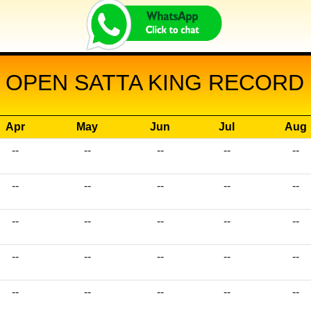
 OPEN SATTA KING RECORD 
Apr
May
Jun
Jul
Aug
--
--
--
--
--
--
--
--
--
--
--
--
--
--
--
--
--
--
--
--
--
--
--
--
--