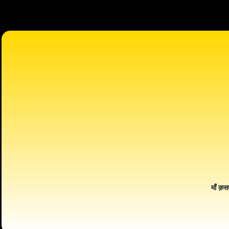
माँ क़स