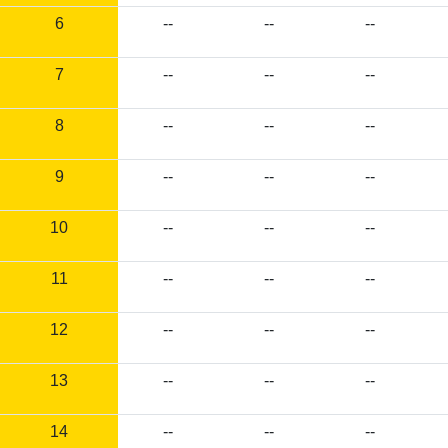
6
--
--
--
7
--
--
--
8
--
--
--
9
--
--
--
10
--
--
--
11
--
--
--
12
--
--
--
13
--
--
--
14
--
--
--