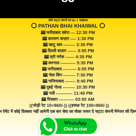
सीधे सट्टा कंपनी का No 1 खाईवाल
⭕️ PATHAN BHAI KHAIWAL ⭕️
🎰 फरीदाबाद सवेरा --- 12:30 PM
🎰 कल्याण बाज़ार ---- 1:30 PM
🎰 खाटू धाम -------- 2:30 PM
🎰 दिल्ली बाज़ार ------ 3:05 PM
🎰 श्री गणेश ------ 4:35 PM
🎰 करनाल ---------- 5:30 PM
🎰 फरीदाबाद --------- 6:05 PM
🎰 गोवा किंग -------- 7:30 PM
🎰 गाजियाबाद ------- 9:40 PM
🎰 दुबई गोल्ड -------- 10:30 PM
🎰 गली ----------- 11:40 PM
🎰 दिसावर ---------- 03:00 AM
((जोड़ी रेट 10=960/-)) ((हरूफ़ रेट 100=960/-))
म पेमेंट में कोई दिक्कत नहीं आयेगी एक बार सेवा का मोका जरूर दे सट्टा कंपनी मैनेजर की ज़िम्म