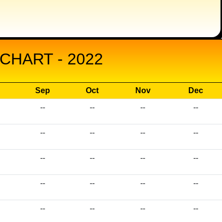
CHART - 2022
Sep
Oct
Nov
Dec
--
--
--
--
--
--
--
--
--
--
--
--
--
--
--
--
--
--
--
--